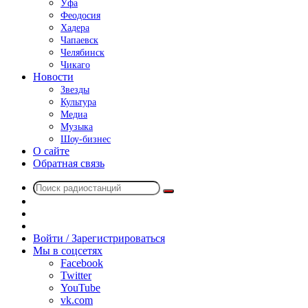
Уфа
Феодосия
Хадера
Чапаевск
Челябинск
Чикаго
Новости
Звезды
Культура
Медиа
Музыка
Шоу-бизнес
О сайте
Обратная связь
Поиск
Switch
радиостанций
skin
Sidebar
Случайное
радио
Войти / Зарегистрироваться
Мы в соцсетях
Facebook
Twitter
YouTube
vk.com