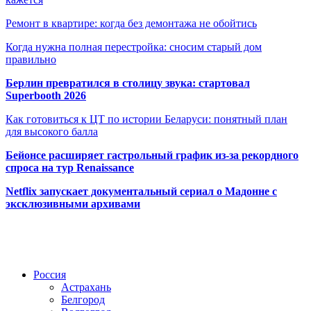
Ремонт в квартире: когда без демонтажа не обойтись
Когда нужна полная перестройка: сносим старый дом
правильно
Берлин превратился в столицу звука: стартовал
Superbooth 2026
Как готовиться к ЦТ по истории Беларуси: понятный план
для высокого балла
Бейонсе расширяет гастрольный график из-за рекордного
спроса на тур Renaissance
Netflix запускает документальный сериал о Мадонне с
эксклюзивными архивами
Радио по странам
Россия
Астрахань
Белгород