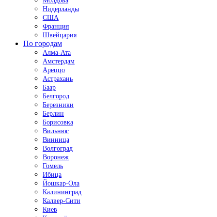
Молдова
Нидерланды
США
Франция
Швейцария
По городам
Алма-Ата
Амстердам
Ареццо
Астрахань
Баар
Белгород
Березники
Берлин
Борисовка
Вильнюс
Винница
Волгоград
Воронеж
Гомель
Ибица
Йошкар-Ола
Калининград
Калвер-Сити
Киев