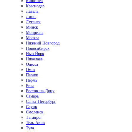
Кишинёв
Краснодар
Лаваль
Лион
Луганск
Минск
Монреаль
Москва
Нижний Новгород
Новосибирск
Нью-Йорк
Николаев
Одесса
Омск
Париж
Пермь
Рига
Ростов-на-Дону
Самара
Санкт-Петербург
Слуцк
Смоленск
Таганрог
Тель-Авив
Тула