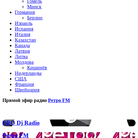
Гомель
Минск
Германия
Берлин
Израиль
Испания
Италия
Казахстан
Канада
Латвия
Литва
Молдова
Кишинёв
Нидерланды
США
Франция
Швейцария
Прямой эфир радио
Ретро FM
Популярные радиостанции
PRO
PRO Dj Radio
Dj
Radio
Ретро
Ретро FM