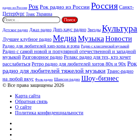
Россия
Рок
Рок радио из России
Санкт-
радио из России
Петербург
Украина
Транс
Найти:
Культура
Дип-хаус радио
Детское радио
Джаз радио
Звезды
Медиа
Музыка
Новости
Лучшее клубное радио
Радио для любителей хип-хопа и рэпа
Радио с классической музыкой
Радио с самой новой и популярной отечественной и западной
музыкой
Разговорное радио
Релакс радио для тех, кто хочет
Рок
расслабиться
Ретро радио для любителей хитов 80х и 90х
радио для любителей тяжелой музыки
Транс-радио
Шоу-бизнес
на любой вкус
Шансон радио
Фолк радио
© Все права защищены 2026
Карта сайта
Обратная связь
О сайте
Политика конфиденциальности
Facebook
Twitter
YouTube
vk.com