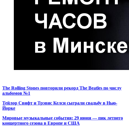
The Rolling Stones повторили рекорд The Beatles по числу
альбомов №1
Тейлор Свифт и Трэвис Келси сыграли свадьбу в Нью-
Йорке
Мировые музыкальные события: 29 июня — пик летнего
концертного сезона в Европе и США