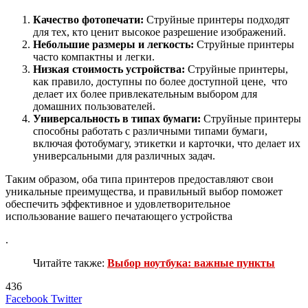
Качество фотопечати:
Струйные принтеры подходят
для тех, кто ценит высокое разрешение изображений.
Небольшие размеры и легкость:
Струйные принтеры
часто компактны и легки.
Низкая стоимость устройства:
Струйные принтеры,
как правило, доступны по более доступной цене, что
делает их более привлекательным выбором для
домашних пользователей.
Универсальность в типах бумаги:
Струйные принтеры
способны работать с различными типами бумаги,
включая фотобумагу, этикетки и карточки, что делает их
универсальными для различных задач.
Таким образом, оба типа принтеров предоставляют свои
уникальные преимущества, и правильный выбор поможет
обеспечить эффективное и удовлетворительное
использование вашего печатающего устройства
.
Читайте также:
Выбор ноутбука: важные пункты
436
LinkedIn
Tumblr
Reddit
Вконтакте
Одноклассники
Skype
Messenger
Messenger
WhatsApp
Telegram
Viber
Line
Поделиться
Печатать
Facebook
Twitter