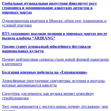
Глобальная музыкальная индустрия фиксирует рост
стриминга и доминирование азиатских артистов в
мировых чартах
Однокомнатная квартира в Минске: обзор цен, планировок и
условий покупки
BTS сохраняют высокие позиции в мировых чартах после
выхода альбома “ARIRANG”
Гродно станет площадкой юбилейного фестиваля
национальных культур
Почему рейтинговые сервисы стали новой формой навигации
в интернете
Болгария впервые победила на «Евровидении»
Атмосферные прогулочные симуляторы: истории и визуалы,
которые запоминаются навсегда
Саундтрек для ремонта: как музыка меняет атмосферу
стройплощадки
Уют дома начинается с чистого ковра: почему это важнее, чем
кажется