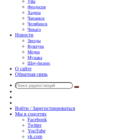
Уфа
Феодосия
Хадера
Чапаевск
Челябинск
Чикаго
Новости
Звезды
Культура
Медиа
Музыка
Шоу-бизнес
О сайте
Обратная связь
Поиск
Switch
радиостанций
skin
Sidebar
Случайное
радио
Войти / Зарегистрироваться
Мы в соцсетях
Facebook
Twitter
YouTube
vk.com