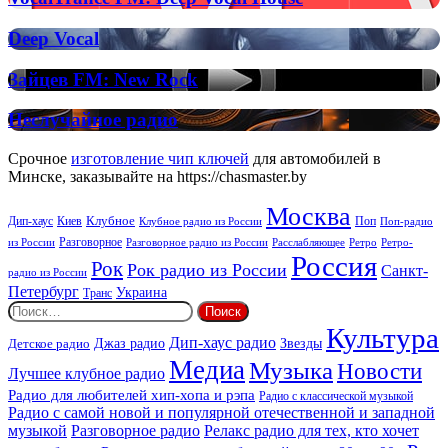
FM:
Deep
Deep
Deep Vocal
Vocal
Vocal
House
Зайцев
Зайцев FM: New Rock
FM:
New
Неслучайное
Неслучайное радио
Rock
радио
Срочное
изготовление чип ключей
для автомобилей в
Минске, заказывайте на https://chasmaster.by
Москва
Киев
Клубное
Дип-хаус
Поп
Поп-радио
Клубное радио из России
из России
Разговорное
Расслабляющее
Ретро
Разговорное радио из России
Ретро-
Россия
Рок
Рок радио из России
Санкт-
радио из России
Петербург
Украина
Транс
Найти:
Культура
Дип-хаус радио
Детское радио
Джаз радио
Звезды
Медиа
Музыка
Новости
Лучшее клубное радио
Радио для любителей хип-хопа и рэпа
Радио с классической музыкой
Радио с самой новой и популярной отечественной и западной
музыкой
Разговорное радио
Релакс радио для тех, кто хочет