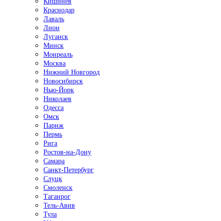
Кишинёв
Краснодар
Лаваль
Лион
Луганск
Минск
Монреаль
Москва
Нижний Новгород
Новосибирск
Нью-Йорк
Николаев
Одесса
Омск
Париж
Пермь
Рига
Ростов-на-Дону
Самара
Санкт-Петербург
Слуцк
Смоленск
Таганрог
Тель-Авив
Тула