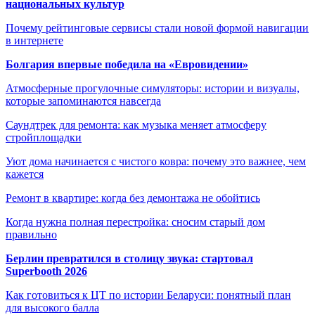
национальных культур
Почему рейтинговые сервисы стали новой формой навигации
в интернете
Болгария впервые победила на «Евровидении»
Атмосферные прогулочные симуляторы: истории и визуалы,
которые запоминаются навсегда
Саундтрек для ремонта: как музыка меняет атмосферу
стройплощадки
Уют дома начинается с чистого ковра: почему это важнее, чем
кажется
Ремонт в квартире: когда без демонтажа не обойтись
Когда нужна полная перестройка: сносим старый дом
правильно
Берлин превратился в столицу звука: стартовал
Superbooth 2026
Как готовиться к ЦТ по истории Беларуси: понятный план
для высокого балла