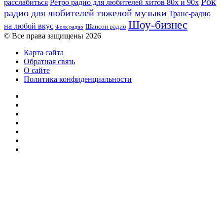
Рок
расслабиться
Ретро радио для любителей хитов 80х и 90х
радио для любителей тяжелой музыки
Транс-радио
Шоу-бизнес
на любой вкус
Шансон радио
Фолк радио
© Все права защищены 2026
Карта сайта
Обратная связь
О сайте
Политика конфиденциальности
Facebook
Twitter
YouTube
vk.com
Одноклассники
Telegram
RSS
Кнопка
«Наверх»