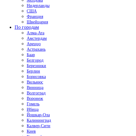
Молдова
Нидерланды
США
Франция
Швейцария
По городам
Алма-Ата
Амстердам
Ареццо
Астрахань
Баар
Белгород
Березники
Берлин
Борисовка
Вильнюс
Винница
Волгоград
Воронеж
Гомель
Ибица
Йошкар-Ола
Калининград
Калвер-Сити
Киев