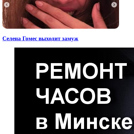
Селена Гомес выходит замуж