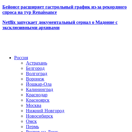
Бейонсе расширяет гастрольный график из-за рекордного
спроса на тур Renaissance
Netflix запускает документальный сериал о Мадонне с
эксклюзивными архивами
Радио по странам
Россия
Астрахань
Белгород
Волгоград
Воронеж
Йошкар-Ола
Калининград
Краснодар
Красноярск
Москва
Нижний Новгород
Новосибирск
Омск
Пермь
Ростов-на-Дону