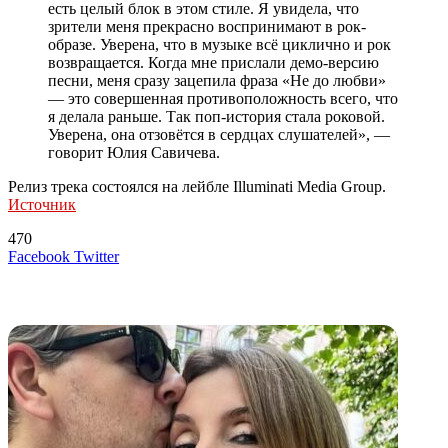
есть целый блок в этом стиле. Я увидела, что
зрители меня прекрасно воспринимают в рок-
образе. Уверена, что в музыке всё циклично и рок
возвращается. Когда мне прислали демо-версию
песни, меня сразу зацепила фраза «Не до любви»
— это совершенная противоположность всего, что
я делала раньше. Так поп-история стала роковой.
Уверена, она отзовётся в сердцах слушателей», —
говорит Юлия Савичева.
Релиз трека состоялся на лейбле Illuminati Media Group.
Источник
470
LinkedIn
Tumblr
Reddit
Вконтакте
Одноклассники
Skype
Messenger
Messenger
WhatsApp
Telegram
Viber
Line
Поделиться
Печатать
Facebook
Twitter
через
электронную
Похожие радио
почту