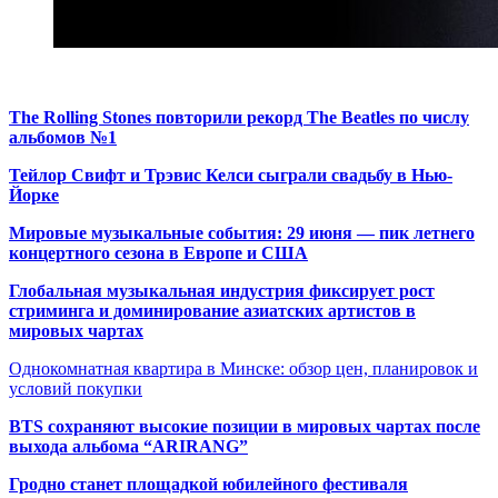
The Rolling Stones повторили рекорд The Beatles по числу
альбомов №1
Тейлор Свифт и Трэвис Келси сыграли свадьбу в Нью-
Йорке
Мировые музыкальные события: 29 июня — пик летнего
концертного сезона в Европе и США
Глобальная музыкальная индустрия фиксирует рост
стриминга и доминирование азиатских артистов в
мировых чартах
Однокомнатная квартира в Минске: обзор цен, планировок и
условий покупки
BTS сохраняют высокие позиции в мировых чартах после
выхода альбома “ARIRANG”
Гродно станет площадкой юбилейного фестиваля