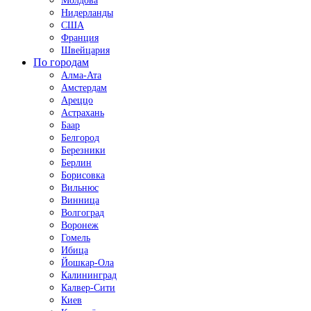
Молдова
Нидерланды
США
Франция
Швейцария
По городам
Алма-Ата
Амстердам
Ареццо
Астрахань
Баар
Белгород
Березники
Берлин
Борисовка
Вильнюс
Винница
Волгоград
Воронеж
Гомель
Ибица
Йошкар-Ола
Калининград
Калвер-Сити
Киев