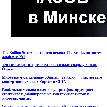
The Rolling Stones повторили рекорд The Beatles по числу
альбомов №1
Тейлор Свифт и Трэвис Келси сыграли свадьбу в Нью-
Йорке
Мировые музыкальные события: 29 июня — пик летнего
концертного сезона в Европе и США
Глобальная музыкальная индустрия фиксирует рост
стриминга и доминирование азиатских артистов в
мировых чартах
Однокомнатная квартира в Минске: обзор цен, планировок и