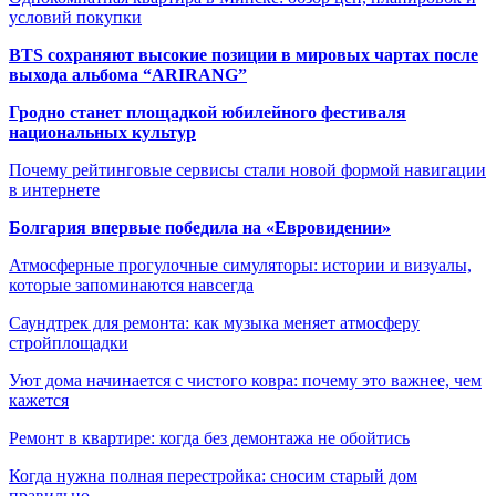
условий покупки
BTS сохраняют высокие позиции в мировых чартах после
выхода альбома “ARIRANG”
Гродно станет площадкой юбилейного фестиваля
национальных культур
Почему рейтинговые сервисы стали новой формой навигации
в интернете
Болгария впервые победила на «Евровидении»
Атмосферные прогулочные симуляторы: истории и визуалы,
которые запоминаются навсегда
Саундтрек для ремонта: как музыка меняет атмосферу
стройплощадки
Уют дома начинается с чистого ковра: почему это важнее, чем
кажется
Ремонт в квартире: когда без демонтажа не обойтись
Когда нужна полная перестройка: сносим старый дом
правильно