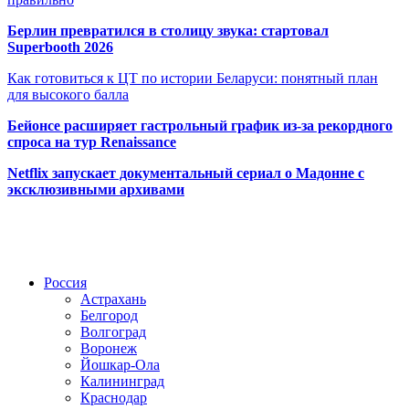
Берлин превратился в столицу звука: стартовал
Superbooth 2026
Как готовиться к ЦТ по истории Беларуси: понятный план
для высокого балла
Бейонсе расширяет гастрольный график из-за рекордного
спроса на тур Renaissance
Netflix запускает документальный сериал о Мадонне с
эксклюзивными архивами
Радио по странам
Россия
Астрахань
Белгород
Волгоград
Воронеж
Йошкар-Ола
Калининград
Краснодар