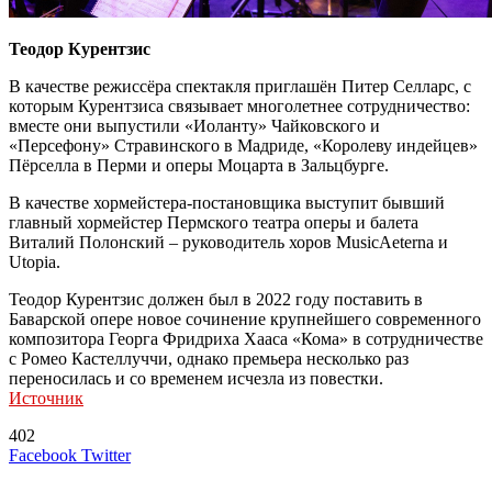
Теодор Курентзис
В качестве режиссёра спектакля приглашён Питер Селларс, с
которым Курентзиса связывает многолетнее сотрудничество:
вместе они выпустили «Иоланту» Чайковского и
«Персефону» Стравинского в Мадриде, «Королеву индейцев»
Пёрселла в Перми и оперы Моцарта в Зальцбурге.
В качестве хормейстера-постановщика выступит бывший
главный хормейстер Пермского театра оперы и балета
Виталий Полонский – руководитель хоров MusicAeterna и
Utopia.
Теодор Курентзис должен был в 2022 году поставить в
Баварской опере новое сочинение крупнейшего современного
композитора Георга Фридриха Хааса «Кома» в сотрудничестве
с Ромео Кастеллуччи, однако премьера несколько раз
переносилась и со временем исчезла из повестки.
Источник
402
LinkedIn
Tumblr
Reddit
Вконтакте
Одноклассники
Skype
Messenger
Messenger
WhatsApp
Telegram
Viber
Line
Поделиться
Печатать
Facebook
Twitter
через