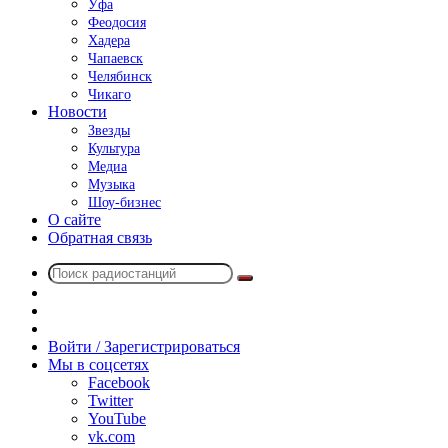
Уфа
Феодосия
Хадера
Чапаевск
Челябинск
Чикаго
Новости
Звезды
Культура
Медиа
Музыка
Шоу-бизнес
О сайте
Обратная связь
Поиск
Switch
радиостанций
skin
Sidebar
Случайное
радио
Войти / Зарегистрироваться
Мы в соцсетях
Facebook
Twitter
YouTube
vk.com