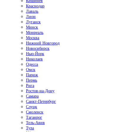
Кишинёв
Краснодар
Лаваль
Лион
Луганск
Минск
Монреаль
Москва
Нижний Новгород
Новосибирск
Нью-Йорк
Николаев
Одесса
Омск
Париж
Пермь
Рига
Ростов-на-Дону
Самара
Санкт-Петербург
Слуцк
Смоленск
Таганрог
Тель-Авив
Тула