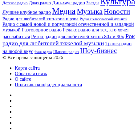
Культура
Дип-хаус радио
Детское радио
Джаз радио
Звезды
Медиа
Музыка
Новости
Лучшее клубное радио
Радио для любителей хип-хопа и рэпа
Радио с классической музыкой
Радио с самой новой и популярной отечественной и западной
музыкой
Разговорное радио
Релакс радио для тех, кто хочет
Рок
расслабиться
Ретро радио для любителей хитов 80х и 90х
радио для любителей тяжелой музыки
Транс-радио
Шоу-бизнес
на любой вкус
Шансон радио
Фолк радио
© Все права защищены 2026
Карта сайта
Обратная связь
О сайте
Политика конфиденциальности
Facebook
Twitter
YouTube
vk.com
Одноклассники
Telegram
RSS