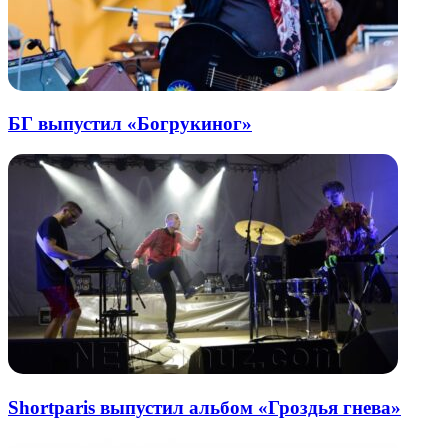
БГ выпустил «Богрукиног»
Shortparis выпустил альбом «Гроздья гнева»