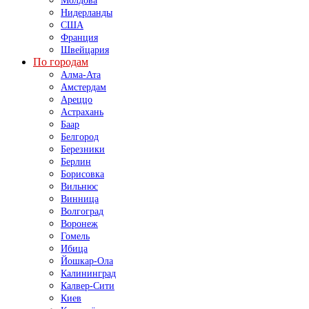
Молдова
Нидерланды
США
Франция
Швейцария
По городам
Алма-Ата
Амстердам
Ареццо
Астрахань
Баар
Белгород
Березники
Берлин
Борисовка
Вильнюс
Винница
Волгоград
Воронеж
Гомель
Ибица
Йошкар-Ола
Калининград
Калвер-Сити
Киев