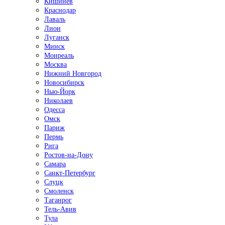
Кишинёв
Краснодар
Лаваль
Лион
Луганск
Минск
Монреаль
Москва
Нижний Новгород
Новосибирск
Нью-Йорк
Николаев
Одесса
Омск
Париж
Пермь
Рига
Ростов-на-Дону
Самара
Санкт-Петербург
Слуцк
Смоленск
Таганрог
Тель-Авив
Тула