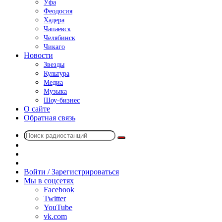
Уфа
Феодосия
Хадера
Чапаевск
Челябинск
Чикаго
Новости
Звезды
Культура
Медиа
Музыка
Шоу-бизнес
О сайте
Обратная связь
Поиск
Switch
радиостанций
skin
Sidebar
Случайное
радио
Войти / Зарегистрироваться
Мы в соцсетях
Facebook
Twitter
YouTube
vk.com