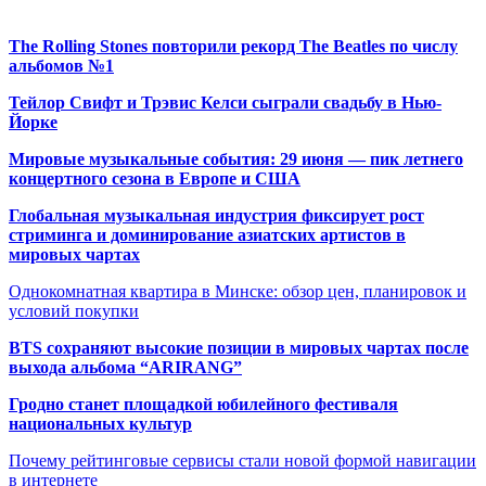
The Rolling Stones повторили рекорд The Beatles по числу
альбомов №1
Тейлор Свифт и Трэвис Келси сыграли свадьбу в Нью-
Йорке
Мировые музыкальные события: 29 июня — пик летнего
концертного сезона в Европе и США
Глобальная музыкальная индустрия фиксирует рост
стриминга и доминирование азиатских артистов в
мировых чартах
Однокомнатная квартира в Минске: обзор цен, планировок и
условий покупки
BTS сохраняют высокие позиции в мировых чартах после
выхода альбома “ARIRANG”
Гродно станет площадкой юбилейного фестиваля
национальных культур
Почему рейтинговые сервисы стали новой формой навигации
в интернете