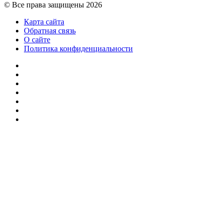
© Все права защищены 2026
Карта сайта
Обратная связь
О сайте
Политика конфиденциальности
Facebook
Twitter
YouTube
vk.com
Одноклассники
Telegram
RSS
Кнопка
«Наверх»