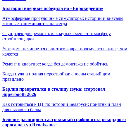
Болгария впервые победила на «Евровидении»
Атмосферные прогулочные симуляторы: истории и визуалы,
которые запоминаются навсегда
Саундтрек для ремонта: как музыка меняет атмосферу
стройплощадки
Уют дома начинается с чистого ковра: почему это важнее, чем
кажется
Ремонт в квартире: когда без демонтажа не обойтись
Когда нужна полная перестройка: сносим старый дом
правильно
Берлин превратился в столицу звука: стартовал
Superbooth 2026
Как готовиться к ЦТ по истории Беларуси: понятный план
для высокого балла
Бейонсе расширяет гастрольный график из-за рекордного
спроса на тур Renaissance