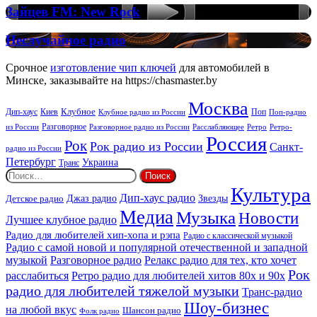
House
Зайцев
Зайцев FM: New Rock
FM:
New
Неслучайное
Неслучайное радио
Rock
радио
Срочное
изготовление чип ключей
для автомобилей в
Минске, заказывайте на https://chasmaster.by
Москва
Киев
Клубное
Дип-хаус
Поп
Поп-радио
Клубное радио из России
из России
Разговорное
Расслабляющее
Ретро
Разговорное радио из России
Ретро-
Россия
Рок
Рок радио из России
Санкт-
радио из России
Петербург
Украина
Транс
Найти:
Культура
Дип-хаус радио
Детское радио
Джаз радио
Звезды
Медиа
Музыка
Новости
Лучшее клубное радио
Радио для любителей хип-хопа и рэпа
Радио с классической музыкой
Радио с самой новой и популярной отечественной и западной
музыкой
Разговорное радио
Релакс радио для тех, кто хочет
Рок
расслабиться
Ретро радио для любителей хитов 80х и 90х
радио для любителей тяжелой музыки
Транс-радио
Шоу-бизнес
на любой вкус
Шансон радио
Фолк радио