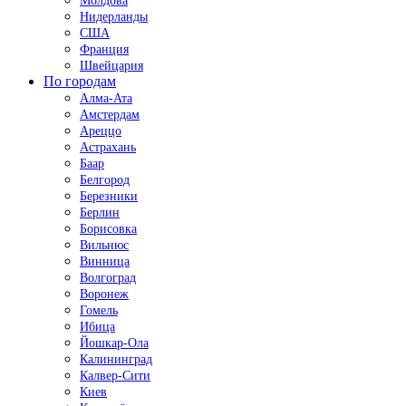
Молдова
Нидерланды
США
Франция
Швейцария
По городам
Алма-Ата
Амстердам
Ареццо
Астрахань
Баар
Белгород
Березники
Берлин
Борисовка
Вильнюс
Винница
Волгоград
Воронеж
Гомель
Ибица
Йошкар-Ола
Калининград
Калвер-Сити
Киев