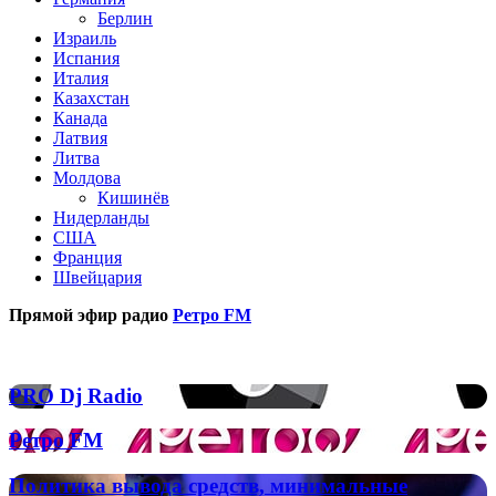
Берлин
Израиль
Испания
Италия
Казахстан
Канада
Латвия
Литва
Молдова
Кишинёв
Нидерланды
США
Франция
Швейцария
Прямой эфир радио
Ретро FM
Популярные радиостанции
PRO
PRO Dj Radio
Dj
Radio
Ретро
Ретро FM
FM
Политика
Политика вывода средств, минимальные