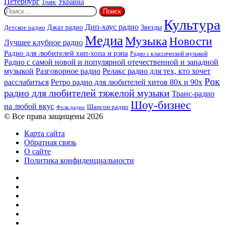
Петербург
Украина
Транс
Найти:
Культура
Дип-хаус радио
Детское радио
Джаз радио
Звезды
Медиа
Музыка
Новости
Лучшее клубное радио
Радио для любителей хип-хопа и рэпа
Радио с классической музыкой
Радио с самой новой и популярной отечественной и западной
музыкой
Разговорное радио
Релакс радио для тех, кто хочет
Рок
расслабиться
Ретро радио для любителей хитов 80х и 90х
радио для любителей тяжелой музыки
Транс-радио
Шоу-бизнес
на любой вкус
Шансон радио
Фолк радио
© Все права защищены 2026
Карта сайта
Обратная связь
О сайте
Политика конфиденциальности
Facebook
Twitter
YouTube
vk.com
Одноклассники
Telegram