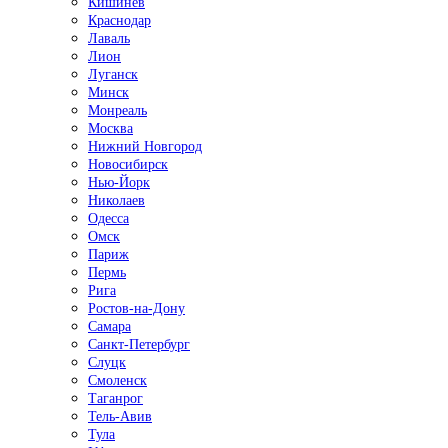
Кишинёв
Краснодар
Лаваль
Лион
Луганск
Минск
Монреаль
Москва
Нижний Новгород
Новосибирск
Нью-Йорк
Николаев
Одесса
Омск
Париж
Пермь
Рига
Ростов-на-Дону
Самара
Санкт-Петербург
Слуцк
Смоленск
Таганрог
Тель-Авив
Тула