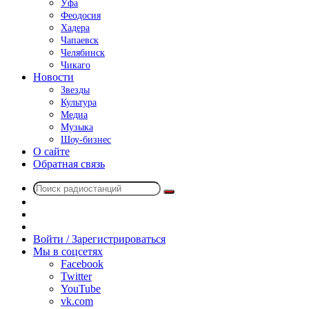
Уфа
Феодосия
Хадера
Чапаевск
Челябинск
Чикаго
Новости
Звезды
Культура
Медиа
Музыка
Шоу-бизнес
О сайте
Обратная связь
Поиск
Switch
радиостанций
skin
Sidebar
Случайное
радио
Войти / Зарегистрироваться
Мы в соцсетях
Facebook
Twitter
YouTube
vk.com