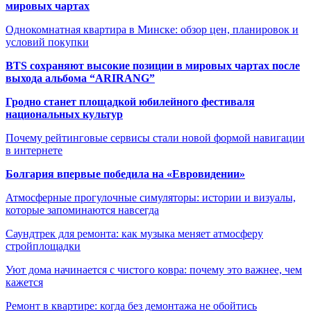
мировых чартах
Однокомнатная квартира в Минске: обзор цен, планировок и
условий покупки
BTS сохраняют высокие позиции в мировых чартах после
выхода альбома “ARIRANG”
Гродно станет площадкой юбилейного фестиваля
национальных культур
Почему рейтинговые сервисы стали новой формой навигации
в интернете
Болгария впервые победила на «Евровидении»
Атмосферные прогулочные симуляторы: истории и визуалы,
которые запоминаются навсегда
Саундтрек для ремонта: как музыка меняет атмосферу
стройплощадки
Уют дома начинается с чистого ковра: почему это важнее, чем
кажется
Ремонт в квартире: когда без демонтажа не обойтись