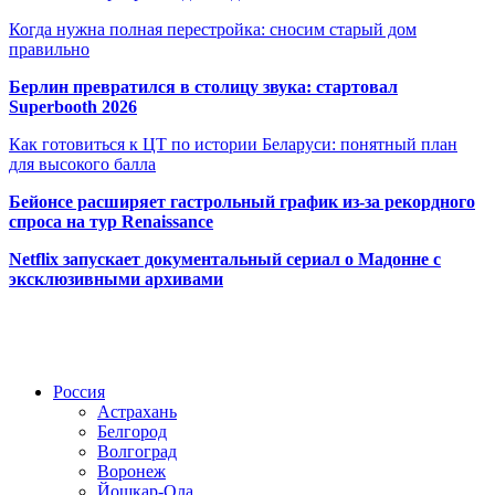
Когда нужна полная перестройка: сносим старый дом
правильно
Берлин превратился в столицу звука: стартовал
Superbooth 2026
Как готовиться к ЦТ по истории Беларуси: понятный план
для высокого балла
Бейонсе расширяет гастрольный график из-за рекордного
спроса на тур Renaissance
Netflix запускает документальный сериал о Мадонне с
эксклюзивными архивами
Радио по странам
Россия
Астрахань
Белгород
Волгоград
Воронеж
Йошкар-Ола