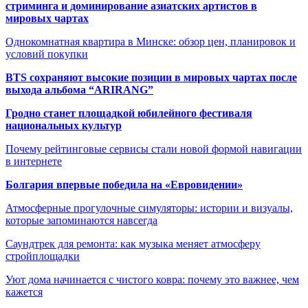
стриминга и доминирование азиатских артистов в
мировых чартах
Однокомнатная квартира в Минске: обзор цен, планировок и
условий покупки
BTS сохраняют высокие позиции в мировых чартах после
выхода альбома “ARIRANG”
Гродно станет площадкой юбилейного фестиваля
национальных культур
Почему рейтинговые сервисы стали новой формой навигации
в интернете
Болгария впервые победила на «Евровидении»
Атмосферные прогулочные симуляторы: истории и визуалы,
которые запоминаются навсегда
Саундтрек для ремонта: как музыка меняет атмосферу
стройплощадки
Уют дома начинается с чистого ковра: почему это важнее, чем
кажется