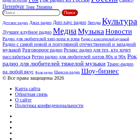
радио из России
Петербург
Украина
Транс
Найти:
Культура
Дип-хаус радио
Детское радио
Джаз радио
Звезды
Медиа
Музыка
Новости
Лучшее клубное радио
Радио для любителей хип-хопа и рэпа
Радио с классической музыкой
Радио с самой новой и популярной отечественной и западной
музыкой
Разговорное радио
Релакс радио для тех, кто хочет
Рок
расслабиться
Ретро радио для любителей хитов 80х и 90х
радио для любителей тяжелой музыки
Транс-радио
Шоу-бизнес
на любой вкус
Шансон радио
Фолк радио
© Все права защищены 2026
Карта сайта
Обратная связь
О сайте
Политика конфиденциальности
Facebook
Twitter
YouTube
vk.com
Одноклассники