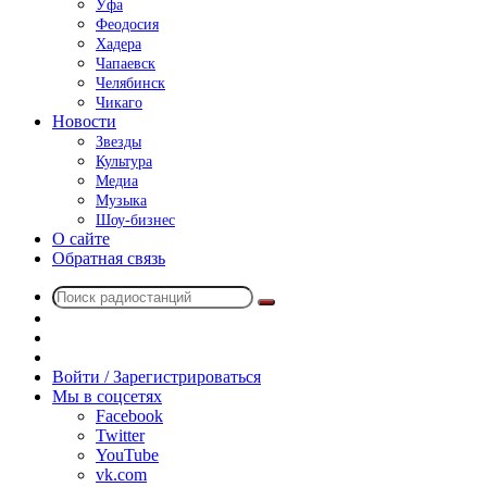
Уфа
Феодосия
Хадера
Чапаевск
Челябинск
Чикаго
Новости
Звезды
Культура
Медиа
Музыка
Шоу-бизнес
О сайте
Обратная связь
Поиск
Switch
радиостанций
skin
Sidebar
Случайное
радио
Войти / Зарегистрироваться
Мы в соцсетях
Facebook
Twitter
YouTube
vk.com