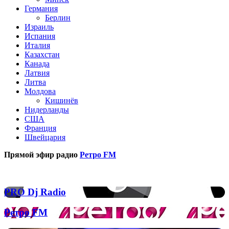
Германия
Берлин
Израиль
Испания
Италия
Казахстан
Канада
Латвия
Литва
Молдова
Кишинёв
Нидерланды
США
Франция
Швейцария
Прямой эфир радио
Ретро FM
Популярные радиостанции
PRO
PRO Dj Radio
Dj
Radio
Ретро
Ретро FM
FM