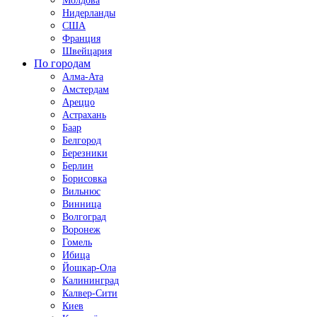
Молдова
Нидерланды
США
Франция
Швейцария
По городам
Алма-Ата
Амстердам
Ареццо
Астрахань
Баар
Белгород
Березники
Берлин
Борисовка
Вильнюс
Винница
Волгоград
Воронеж
Гомель
Ибица
Йошкар-Ола
Калининград
Калвер-Сити
Киев