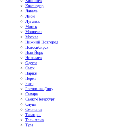
Кишинёв
Краснодар
Лаваль
Лион
Луганск
Минск
Монреаль
Москва
Нижний Новгород
Новосибирск
Нью-Йорк
Николаев
Одесса
Омск
Париж
Пермь
Рига
Ростов-на-Дону
Самара
Санкт-Петербург
Слуцк
Смоленск
Таганрог
Тель-Авив
Тула