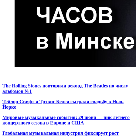
The Rolling Stones повторили рекорд The Beatles по числу
альбомов №1
Тейлор Свифт и Трэвис Келси сыграли свадьбу в Нью-
Йорке
Мировые музыкальные события: 29 июня — пик летнего
концертного сезона в Европе и США
Глобальная музыкальная индустрия фиксирует рост