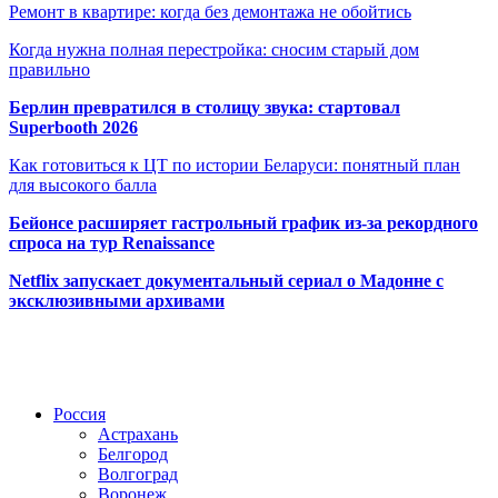
Ремонт в квартире: когда без демонтажа не обойтись
Когда нужна полная перестройка: сносим старый дом
правильно
Берлин превратился в столицу звука: стартовал
Superbooth 2026
Как готовиться к ЦТ по истории Беларуси: понятный план
для высокого балла
Бейонсе расширяет гастрольный график из-за рекордного
спроса на тур Renaissance
Netflix запускает документальный сериал о Мадонне с
эксклюзивными архивами
Радио по странам
Россия
Астрахань
Белгород
Волгоград
Воронеж