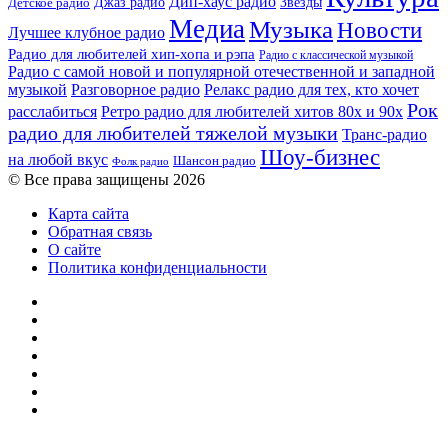
Дип-хаус радио
Детское радио
Джаз радио
Звезды
Медиа
Музыка
Новости
Лучшее клубное радио
Радио для любителей хип-хопа и рэпа
Радио с классической музыкой
Радио с самой новой и популярной отечественной и западной
музыкой
Разговорное радио
Релакс радио для тех, кто хочет
Рок
расслабиться
Ретро радио для любителей хитов 80х и 90х
радио для любителей тяжелой музыки
Транс-радио
Шоу-бизнес
на любой вкус
Шансон радио
Фолк радио
© Все права защищены 2026
Карта сайта
Обратная связь
О сайте
Политика конфиденциальности
Facebook
Twitter
YouTube
vk.com
Одноклассники
Telegram
RSS
Кнопка