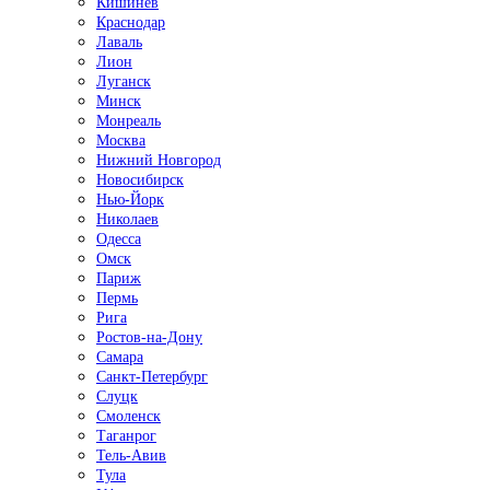
Кишинёв
Краснодар
Лаваль
Лион
Луганск
Минск
Монреаль
Москва
Нижний Новгород
Новосибирск
Нью-Йорк
Николаев
Одесса
Омск
Париж
Пермь
Рига
Ростов-на-Дону
Самара
Санкт-Петербург
Слуцк
Смоленск
Таганрог
Тель-Авив
Тула