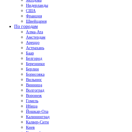
Молдова
Нидерланды
США
Франция
Швейцария
По городам
Алма-Ата
Амстердам
Ареццо
Астрахань
Баар
Белгород
Березники
Берлин
Борисовка
Вильнюс
Винница
Волгоград
Воронеж
Гомель
Ибица
Йошкар-Ола
Калининград
Калвер-Сити
Киев