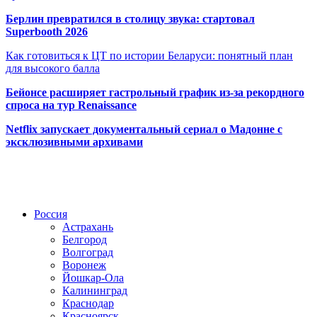
Берлин превратился в столицу звука: стартовал
Superbooth 2026
Как готовиться к ЦТ по истории Беларуси: понятный план
для высокого балла
Бейонсе расширяет гастрольный график из-за рекордного
спроса на тур Renaissance
Netflix запускает документальный сериал о Мадонне с
эксклюзивными архивами
Радио по странам
Россия
Астрахань
Белгород
Волгоград
Воронеж
Йошкар-Ола
Калининград
Краснодар
Красноярск