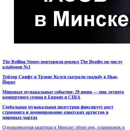
The Rolling Stones повторили рекорд The Beatles по числу
альбомов №1
Тейлор Свифт и Трэвис Келси сыграли свадьбу в Нью-
Йорке
Мировые музыкальные события: 29 июня — пик летнего
концертного сезона в Европе и США
Глобальная музыкальная индустрия фиксирует рост
стриминга и доминирование азиатских артистов в
мировых чартах
Однокомнатная квартира в Минске: обзор цен, планировок и