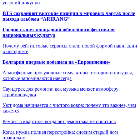
условий покупки
BTS сохраняют высокие позиции в мировых чартах после
выхода альбома “ARIRANG”
Гродно станет площадкой юбилейного фестиваля
национальных культур
Почему рейтинговые сервисы стали новой формой навигации
в интернете
Болгария впервые победила на «Евровидении»
Атмосферные прогулочные симуляторы: истории и визуалы,
которые запоминаются навсегда
Саундтрек для ремонта: как музыка меняет атмосферу
стройплощадки
Уют дома начинается с чистого ковра: почему это важнее, чем
кажется
Ремонт в квартире: когда без демонтажа не обойтись
Когда нужна полная перестройка: сносим старый дом
правильно