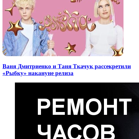
Ваня Дмитриенко и Таня Ткачук рассекретили
«Рыбку» накануне релиза