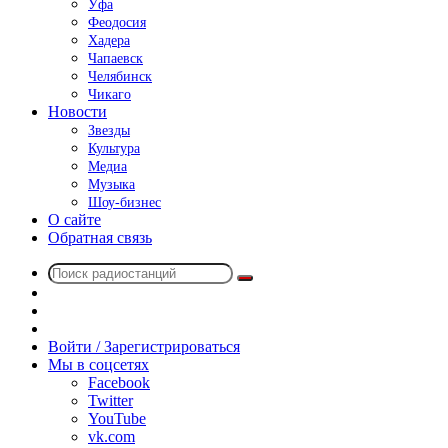
Уфа
Феодосия
Хадера
Чапаевск
Челябинск
Чикаго
Новости
Звезды
Культура
Медиа
Музыка
Шоу-бизнес
О сайте
Обратная связь
Поиск
Switch
радиостанций
skin
Sidebar
Случайное
радио
Войти / Зарегистрироваться
Мы в соцсетях
Facebook
Twitter
YouTube
vk.com