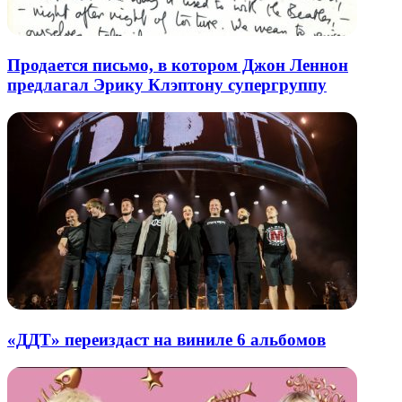
Продается письмо, в котором Джон Леннон
предлагал Эрику Клэптону супергруппу
«ДДТ» переиздаст на виниле 6 альбомов