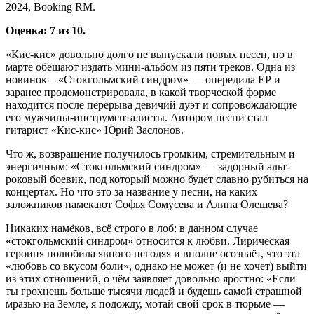
2024, Booking RM.
Оценка: 7 из 10.
«Кис-кис» довольно долго не выпускали новых песен, но в
марте обещают издать мини-альбом из пяти треков. Одна из
новинок – «Стокгольмский синдром» — опередила ЕР и
заранее продемонстрировала, в какой творческой форме
находится после перерыва девичий дуэт и сопровождающие
его мужчины-инструменталисты. Автором песни стал
гитарист «Кис-кис» Юрий Заслонов.
Что ж, возвращение получилось громким, стремительным и
энергичным: «Стокгольмский синдром» — задорный альт-
роковый боевик, под который можно будет славно рубиться на
концертах. Но что это за название у песни, на каких
заложников намекают Софья Сомусева и Алина Олешева?
Никаких намёков, всё строго в лоб: в данном случае
«стокгольмский синдром» относится к любви. Лирическая
героиня полюбила явного негодяя и вполне осознаёт, что эта
«любовь со вкусом боли», однако не может (и не хочет) выйти
из этих отношений, о чём заявляет довольно яростно: «Если
ты грохнешь больше тысячи людей и будешь самой страшной
мразью на Земле, я подожду, мотай свой срок в тюрьме —