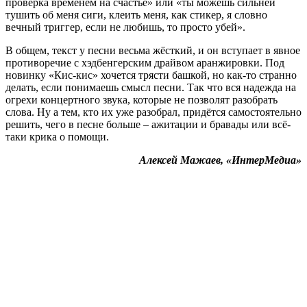
проверка временем на счастье» или «ты можешь сильней
тушить об меня сиги, клеить меня, как стикер, я словно
вечный триггер, если не любишь, то просто убей».
В общем, текст у песни весьма жёсткий, и он вступает в явное
противоречие с хэдбенгерским драйвом аранжировки. Под
новинку «Кис-кис» хочется трясти башкой, но как-то странно
делать, если понимаешь смысл песни. Так что вся надежда на
огрехи концертного звука, которые не позволят разобрать
слова. Ну а тем, кто их уже разобрал, придётся самостоятельно
решить, чего в песне больше – ажитации и бравады или всё-
таки крика о помощи.
Алексей Мажаев, «ИнтерМедиа»