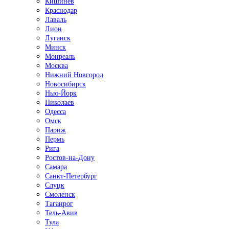
Кишинёв
Краснодар
Лаваль
Лион
Луганск
Минск
Монреаль
Москва
Нижний Новгород
Новосибирск
Нью-Йорк
Николаев
Одесса
Омск
Париж
Пермь
Рига
Ростов-на-Дону
Самара
Санкт-Петербург
Слуцк
Смоленск
Таганрог
Тель-Авив
Тула