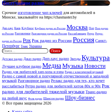
New
Неслучайное
Неслучайное радио
Rock
радио
Срочное
изготовление чип ключей
для автомобилей в
Минске, заказывайте на https://chasmaster.by
Москва
Киев
Клубное
Дип-хаус
Поп
Поп-радио
Клубное радио из России
из России
Разговорное
Расслабляющее
Ретро
Разговорное радио из России
Ретро-
Россия
Рок
Рок радио из России
Санкт-
радио из России
Петербург
Украина
Транс
Найти:
Культура
Дип-хаус радио
Детское радио
Джаз радио
Звезды
Медиа
Музыка
Новости
Лучшее клубное радио
Радио для любителей хип-хопа и рэпа
Радио с классической музыкой
Радио с самой новой и популярной отечественной и западной
музыкой
Разговорное радио
Релакс радио для тех, кто хочет
Рок
расслабиться
Ретро радио для любителей хитов 80х и 90х
радио для любителей тяжелой музыки
Транс-радио
Шоу-бизнес
на любой вкус
Шансон радио
Фолк радио
© Все права защищены 2026
Карта сайта