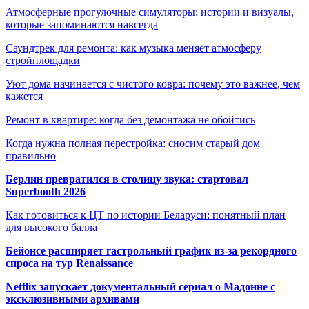
Атмосферные прогулочные симуляторы: истории и визуалы,
которые запоминаются навсегда
Саундтрек для ремонта: как музыка меняет атмосферу
стройплощадки
Уют дома начинается с чистого ковра: почему это важнее, чем
кажется
Ремонт в квартире: когда без демонтажа не обойтись
Когда нужна полная перестройка: сносим старый дом
правильно
Берлин превратился в столицу звука: стартовал
Superbooth 2026
Как готовиться к ЦТ по истории Беларуси: понятный план
для высокого балла
Бейонсе расширяет гастрольный график из-за рекордного
спроса на тур Renaissance
Netflix запускает документальный сериал о Мадонне с
эксклюзивными архивами