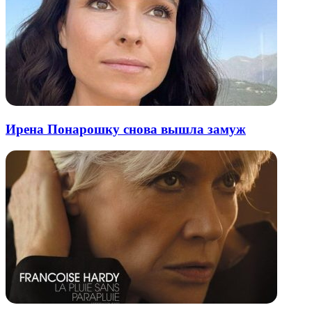
Ирена Понарошку снова вышла замуж