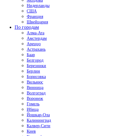
Молдова
Нидерланды
США
Франция
Швейцария
По городам
Алма-Ата
Амстердам
Ареццо
Астрахань
Баар
Белгород
Березники
Берлин
Борисовка
Вильнюс
Винница
Волгоград
Воронеж
Гомель
Ибица
Йошкар-Ола
Калининград
Калвер-Сити
Киев