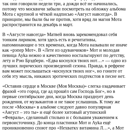
так они говорили недели три, а дожди всё не начинались,
потому что москвичи забыли посмотреть на обложку альбома
Мота с крупной и чёткой надписью «Август навсегда». В
принципе, мы были бы не против, хотя вряд ли магия Мота
распространится на декабрь и март.
В «Августе навсегда» Матвей вновь зарекомендовал себя
тонким лириком, хотя здесь есть и речитативы,
напоминающие о тех временах, когда Мота называли не иначе
как «рэпер Мот». В «Лете из одуванчиков» Мот и молодая
певица Ayka нежно и качественно ностальгируют по детству,
лету и Рэю Брэдбери. «Едва коснулся твоих нот…» — одно из
лучших лирических произведений сезона. Правда, в рефрене
вам может послышаться «коснулся твоих ног», но гоните от
себя эту мысль, никаких эротических подтекстов в песне нет.
«Оставив сердце в Москве (Моя Москва)» слегка озадачивает
фразой «это город, где ад прошёл сам Господь Бог», но в
первые сентябрьские дни, когда Москва празднует день
рождения, от музыкантов и не такое услышишь. К тому же
после «Москвы» в альбоме следуют давно популярная
«Август – это ты» и ещё более хитовый агутинский
«Февраль», сделанный стильно и с большим уважением к
первоисточнику. До конца пластинки Мот и Ayka ещё
проникновенно споют про «Нехватку витамина Л…», а Мот