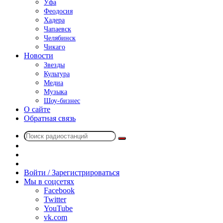
Уфа
Феодосия
Хадера
Чапаевск
Челябинск
Чикаго
Новости
Звезды
Культура
Медиа
Музыка
Шоу-бизнес
О сайте
Обратная связь
Поиск
Switch
радиостанций
skin
Sidebar
Случайное
радио
Войти / Зарегистрироваться
Мы в соцсетях
Facebook
Twitter
YouTube
vk.com