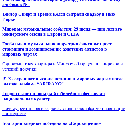
альбомов №1
Тейлор Свифт и Трэвис Келси сыграли свадьбу в Нью-
Йорке
Мировые музыкальные события: 29 июня — пик летнего
концертного сезона в Европе и США
Глобальная музыкальная индустрия фиксирует рост
стриминга и доминирование азиатских артистов в
мировых чартах
Однокомнатная квартира в Минске: обзор цен, планировок и
условий покупки
BTS сохраняют высокие позиции в мировых чартах после
выхода альбома “ARIRANG”
Гродно станет площадкой юбилейного фестиваля
национальных культур
Почему рейтинговые сервисы стали новой формой навигации
в интернете
Болгария впервые победила на «Евровидении»