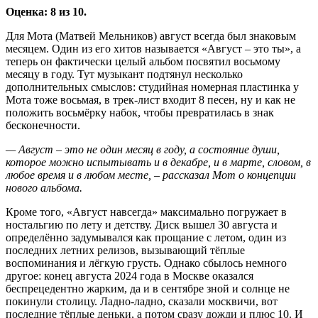
Оценка: 8 из 10.
Для Мота (Матвей Мельников) август всегда был знаковым
месяцем. Один из его хитов называется «Август – это ты», а
теперь он фактически целый альбом посвятил восьмому
месяцу в году. Тут музыкант подтянул несколько
дополнительных смыслов: студийная номерная пластинка у
Мота тоже восьмая, в трек-лист входит 8 песен, ну и как не
положить восьмёрку набок, чтобы превратилась в знак
бесконечности.
— Август – это не один месяц в году, а состояние души,
которое можно испытывать и в декабре, и в марте, словом, в
любое время и в любом месте, – рассказал Мот о концепции
нового альбома.
Кроме того, «Август навсегда» максимально погружает в
ностальгию по лету и детству. Диск вышел 30 августа и
определённо задумывался как прощание с летом, один из
последних летних релизов, вызывающий тёплые
воспоминания и лёгкую грусть. Однако сбылось немного
другое: конец августа 2024 года в Москве оказался
беспрецедентно жарким, да и в сентябре зной и солнце не
покинули столицу. Ладно-ладно, сказали москвичи, вот
последние тёплые деньки, а потом сразу дожди и плюс 10. И