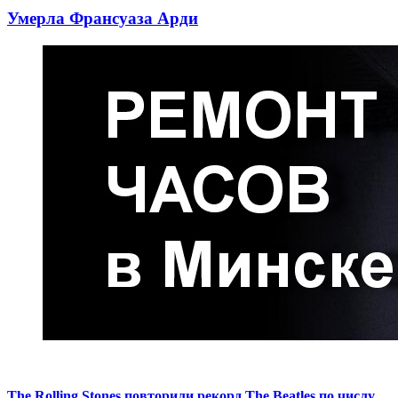
Умерла Франсуаза Арди
The Rolling Stones повторили рекорд The Beatles по числу