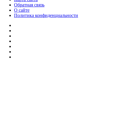
Обратная связь
О сайте
Политика конфиденциальности
Facebook
Twitter
YouTube
vk.com
Одноклассники
Telegram
RSS
Кнопка
«Наверх»