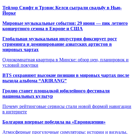
Тейлор Свифт и Трэвис Келси сыграли свадьбу в Нью-
Йорке
Мировые музыкальные события: 29 июня — пик летнего
концертного сезона в Европе и США
Глобальная музыкальная индустрия фиксирует рост
стриминга и доминирование азиатских артистов в
мировых чартах
Однокомнатная квартира в Минске: обзор цен, планировок и
условий покупки
BTS сохраняют высокие позиции в мировых чартах после
выхода альбома “ARIRANG”
Гродно станет площадкой юбилейного фестиваля
национальных культур
Почему рейтинговые сервисы стали новой формой навигации
в интернете
Болгария впервые победила на «Евровидении»
Атмосферные прогулочные симуляторы: истории и визуалы,