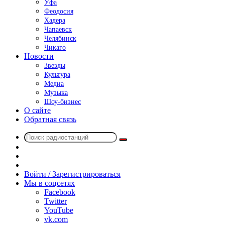
Уфа
Феодосия
Хадера
Чапаевск
Челябинск
Чикаго
Новости
Звезды
Культура
Медиа
Музыка
Шоу-бизнес
О сайте
Обратная связь
Поиск
Switch
радиостанций
skin
Sidebar
Случайное
радио
Войти / Зарегистрироваться
Мы в соцсетях
Facebook
Twitter
YouTube
vk.com