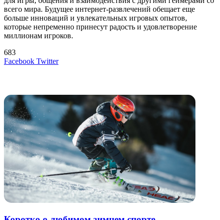
для игры, общения и взаимодействия с другими геймерами со
всего мира. Будущее интернет-развлечений обещает еще
больше инноваций и увлекательных игровых опытов,
которые непременно принесут радость и удовлетворение
миллионам игроков.
683
LinkedIn
Tumblr
Reddit
Вконтакте
Одноклассники
Skype
Messenger
Messenger
WhatsApp
Telegram
Viber
Line
Поделиться
Печатать
Facebook
Twitter
через
электронную
Похожие радио
почту
Коротко о любимом зимнем спорте