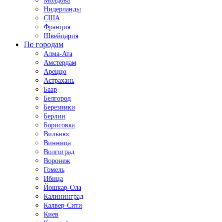
Молдова
Нидерланды
США
Франция
Швейцария
По городам
Алма-Ата
Амстердам
Ареццо
Астрахань
Баар
Белгород
Березники
Берлин
Борисовка
Вильнюс
Винница
Волгоград
Воронеж
Гомель
Ибица
Йошкар-Ола
Калининград
Калвер-Сити
Киев