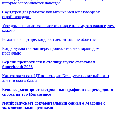
которые запоминаются навсегда
Саундтрек для ремонта: как музыка меняет атмосферу
стройплощадки
Уют дома начинается с чистого ковра: почему это важнее, чем
кажется
Ремонт в квартире: когда без демонтажа не обойтись
Когда нужна полная перестройка: сносим старый дом
правильно
Берлин превратился в столицу звука: стартовал
Superbooth 2026
Как готовиться к ЦТ по истории Беларуси: понятный план
для высокого балла
Бейонсе расширяет гастрольный график из-за рекордного
спроса на тур Renaissance
Netflix запускает документальный сериал о Мадонне с
эксклюзивными архивами