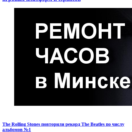
The Rolling Stones повторили рекорд The Beatles по числу
альбомов №1