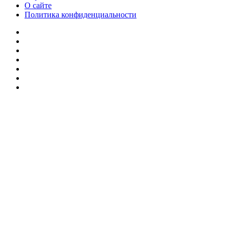
О сайте
Политика конфиденциальности
Facebook
Twitter
YouTube
vk.com
Одноклассники
Telegram
RSS
Кнопка
«Наверх»