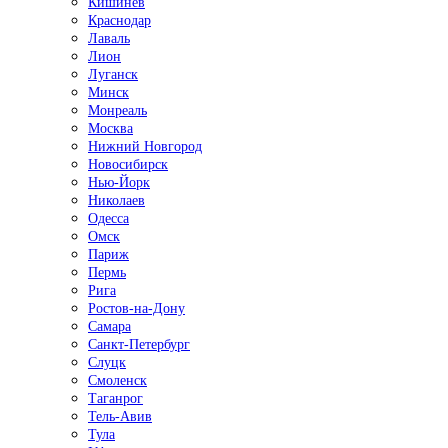
Кишинёв
Краснодар
Лаваль
Лион
Луганск
Минск
Монреаль
Москва
Нижний Новгород
Новосибирск
Нью-Йорк
Николаев
Одесса
Омск
Париж
Пермь
Рига
Ростов-на-Дону
Самара
Санкт-Петербург
Слуцк
Смоленск
Таганрог
Тель-Авив
Тула