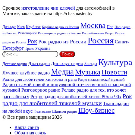
радио
Срочное
изготовление чип ключей
для автомобилей в
Минске, заказывайте на https://chasmaster.by
Москва
Киев
Клубное
Дип-хаус
Поп
Поп-радио
Клубное радио из России
из России
Разговорное
Расслабляющее
Ретро
Разговорное радио из России
Ретро-
Россия
Рок
Рок радио из России
Санкт-
радио из России
Петербург
Украина
Транс
Найти:
Культура
Дип-хаус радио
Детское радио
Джаз радио
Звезды
Медиа
Музыка
Новости
Лучшее клубное радио
Радио для любителей хип-хопа и рэпа
Радио с классической музыкой
Радио с самой новой и популярной отечественной и западной
музыкой
Разговорное радио
Релакс радио для тех, кто хочет
Рок
расслабиться
Ретро радио для любителей хитов 80х и 90х
радио для любителей тяжелой музыки
Транс-радио
Шоу-бизнес
на любой вкус
Шансон радио
Фолк радио
© Все права защищены 2026
Карта сайта
Обратная связь