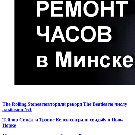
The Rolling Stones повторили рекорд The Beatles по числу
альбомов №1
Тейлор Свифт и Трэвис Келси сыграли свадьбу в Нью-
Йорке