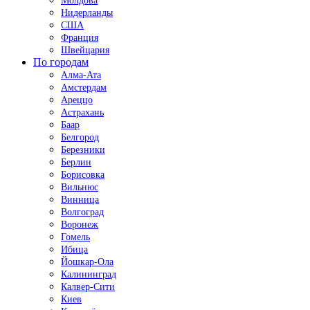
Молдова
Нидерланды
США
Франция
Швейцария
По городам
Алма-Ата
Амстердам
Ареццо
Астрахань
Баар
Белгород
Березники
Берлин
Борисовка
Вильнюс
Винница
Волгоград
Воронеж
Гомель
Ибица
Йошкар-Ола
Калининград
Калвер-Сити
Киев