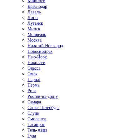
Кишинёв
Краснодар
Лаваль
Лион
Луганск
Минск
Монреаль
Москва
Нижний Новгород
Новосибирск
Нью-Йорк
Николаев
Одесса
Омск
Париж
Пермь
Рига
Ростов-на-Дону
Самара
Санкт-Петербург
Слуцк
Смоленск
Таганрог
Тель-Авив
Тула