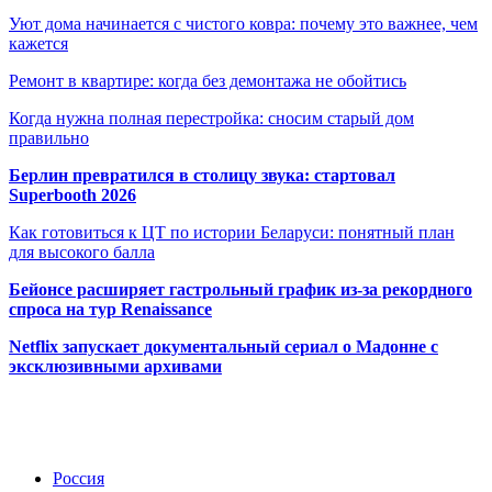
Уют дома начинается с чистого ковра: почему это важнее, чем
кажется
Ремонт в квартире: когда без демонтажа не обойтись
Когда нужна полная перестройка: сносим старый дом
правильно
Берлин превратился в столицу звука: стартовал
Superbooth 2026
Как готовиться к ЦТ по истории Беларуси: понятный план
для высокого балла
Бейонсе расширяет гастрольный график из-за рекордного
спроса на тур Renaissance
Netflix запускает документальный сериал о Мадонне с
эксклюзивными архивами
Радио по странам
Россия