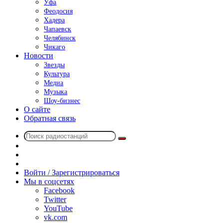
Уфа
Феодосия
Хадера
Чапаевск
Челябинск
Чикаго
Новости
Звезды
Культура
Медиа
Музыка
Шоу-бизнес
О сайте
Обратная связь
Поиск
Switch
радиостанций
skin
Sidebar
Случайное
радио
Войти / Зарегистрироваться
Мы в соцсетях
Facebook
Twitter
YouTube
vk.com