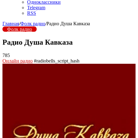
Одноклассники
Telegram
RSS
Главная
/
Фолк радио
/
Радио Душа Кавказа
Фолк радио
Радио Душа Кавказа
785
Онлайн радио
#radiobells_script_hash