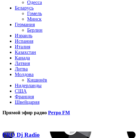
Одесса
Беларусь
Гомель
Минск
Германия
Берлин
Израиль
Испания
Италия
Казахстан
Канада
Латвия
Литва
Молдова
Кишинёв
Нидерланды
США
Франция
Швейцария
Прямой эфир радио
Ретро FM
Популярные радиостанции
PRO
PRO Dj Radio