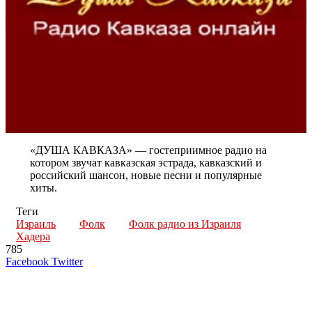
«ДУША КАВКАЗА» — гостеприимное радио на
котором звучат кавказская эстрада, кавказский и
российский шансон, новые песни и популярные
хиты.
Теги
Израиль
Фолк
Фолк радио из Израиля
Хадера
785
LinkedIn
Tumblr
Reddit
Вконтакте
Одноклассники
Skype
Messenger
Messenger
WhatsApp
Telegram
Viber
Line
Поделиться
Печатать
Facebook
Twitter
через
электронную
Похожие радио
почту