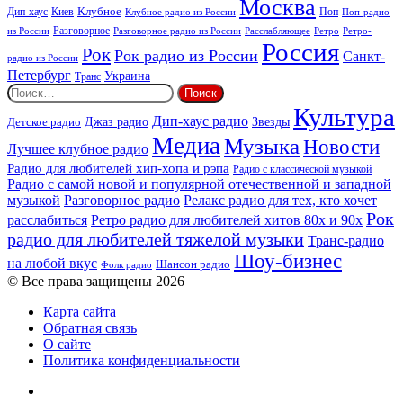
Москва
Киев
Клубное
Дип-хаус
Поп
Поп-радио
Клубное радио из России
из России
Разговорное
Расслабляющее
Ретро
Разговорное радио из России
Ретро-
Россия
Рок
Рок радио из России
Санкт-
радио из России
Петербург
Украина
Транс
Найти:
Культура
Дип-хаус радио
Детское радио
Джаз радио
Звезды
Медиа
Музыка
Новости
Лучшее клубное радио
Радио для любителей хип-хопа и рэпа
Радио с классической музыкой
Радио с самой новой и популярной отечественной и западной
музыкой
Разговорное радио
Релакс радио для тех, кто хочет
Рок
расслабиться
Ретро радио для любителей хитов 80х и 90х
радио для любителей тяжелой музыки
Транс-радио
Шоу-бизнес
на любой вкус
Шансон радио
Фолк радио
© Все права защищены 2026
Карта сайта
Обратная связь
О сайте
Политика конфиденциальности
Facebook