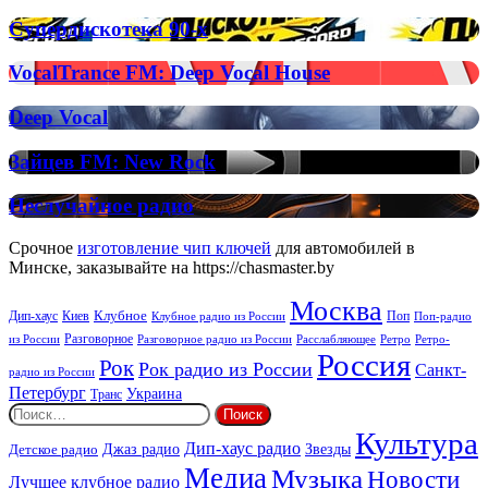
Full-
on
Супердискотека
Супердискотека 90-х
Radio
90-
х
VocalTrance
VocalTrance FM: Deep Vocal House
FM:
Deep
Deep
Deep Vocal
Vocal
Vocal
House
Зайцев
Зайцев FM: New Rock
FM:
New
Неслучайное
Неслучайное радио
Rock
радио
Срочное
изготовление чип ключей
для автомобилей в
Минске, заказывайте на https://chasmaster.by
Москва
Киев
Клубное
Дип-хаус
Поп
Поп-радио
Клубное радио из России
из России
Разговорное
Расслабляющее
Ретро
Разговорное радио из России
Ретро-
Россия
Рок
Рок радио из России
Санкт-
радио из России
Петербург
Украина
Транс
Найти:
Культура
Дип-хаус радио
Детское радио
Джаз радио
Звезды
Медиа
Музыка
Новости
Лучшее клубное радио