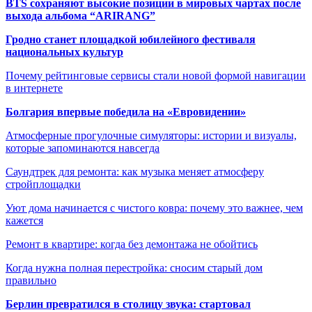
BTS сохраняют высокие позиции в мировых чартах после
выхода альбома “ARIRANG”
Гродно станет площадкой юбилейного фестиваля
национальных культур
Почему рейтинговые сервисы стали новой формой навигации
в интернете
Болгария впервые победила на «Евровидении»
Атмосферные прогулочные симуляторы: истории и визуалы,
которые запоминаются навсегда
Саундтрек для ремонта: как музыка меняет атмосферу
стройплощадки
Уют дома начинается с чистого ковра: почему это важнее, чем
кажется
Ремонт в квартире: когда без демонтажа не обойтись
Когда нужна полная перестройка: сносим старый дом
правильно
Берлин превратился в столицу звука: стартовал