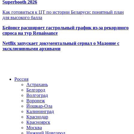
Superbooth 2026
Как готовиться к ЦТ по истории Беларуси: понятный план
для высокого балла
Бейонсе расширяет гастрольный график из-за рекордного
спроса на тур Renaissance
Netflix запускает документальный сериал о Мадонне с
эксклюзивными архивами
Радио по странам
Россия
Астрахань
Белгород
Волгоград
Воронеж
Йошкар-Ола
Калининград
Краснодар
Красноярск
Москва
Нижний Новгород