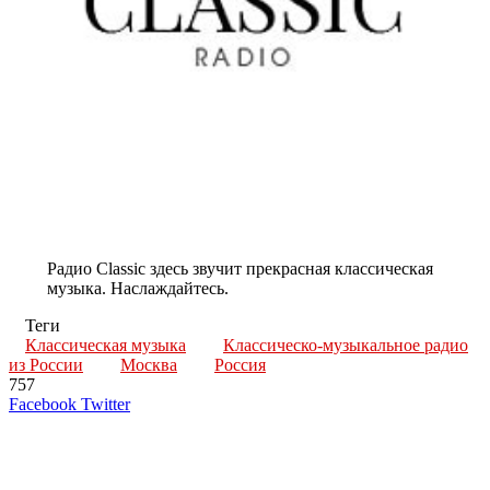
Радио Classic здесь звучит прекрасная классическая
музыка. Наслаждайтесь.
Теги
Классическая музыка
Классическо-музыкальное радио
из России
Москва
Россия
757
LinkedIn
Tumblr
Reddit
Вконтакте
Одноклассники
Skype
Messenger
Messenger
WhatsApp
Telegram
Viber
Line
Поделиться
Печатать
Facebook
Twitter
через
электронную
Похожие радио
почту