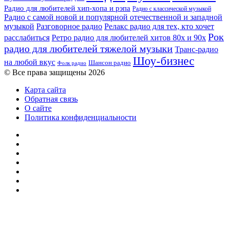
Радио для любителей хип-хопа и рэпа
Радио с классической музыкой
Радио с самой новой и популярной отечественной и западной
музыкой
Разговорное радио
Релакс радио для тех, кто хочет
Рок
расслабиться
Ретро радио для любителей хитов 80х и 90х
радио для любителей тяжелой музыки
Транс-радио
Шоу-бизнес
на любой вкус
Шансон радио
Фолк радио
© Все права защищены 2026
Карта сайта
Обратная связь
О сайте
Политика конфиденциальности
Facebook
Twitter
YouTube
vk.com
Одноклассники
Telegram
RSS
Кнопка
«Наверх»