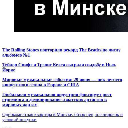
The Rolling Stones повторили рекорд The Beatles по числу
альбомов №1
Тейлор Свифт и Трэвис Келси сыграли свадьбу в Нью-
Йорке
Мировые музыкальные события: 29 июня — пик летнего
концертного сезона в Европе и США
Глобальная музыкальная индустрия фиксирует рост
стриминга и доминирование азиатских артистов в
мировых чартах
Однокомнатная квартира в Минске: обзор цен, планировок и
условий покупки