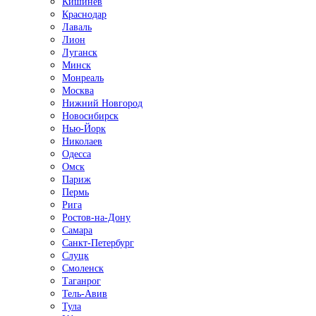
Кишинёв
Краснодар
Лаваль
Лион
Луганск
Минск
Монреаль
Москва
Нижний Новгород
Новосибирск
Нью-Йорк
Николаев
Одесса
Омск
Париж
Пермь
Рига
Ростов-на-Дону
Самара
Санкт-Петербург
Слуцк
Смоленск
Таганрог
Тель-Авив
Тула