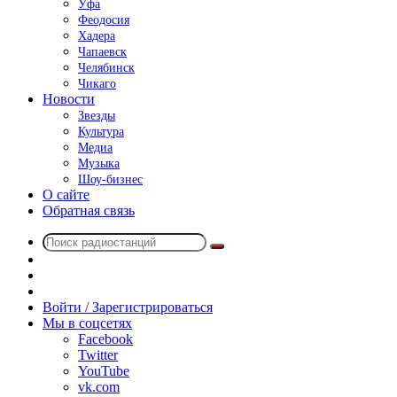
Уфа
Феодосия
Хадера
Чапаевск
Челябинск
Чикаго
Новости
Звезды
Культура
Медиа
Музыка
Шоу-бизнес
О сайте
Обратная связь
Поиск
Switch
радиостанций
skin
Sidebar
Случайное
радио
Войти / Зарегистрироваться
Мы в соцсетях
Facebook
Twitter
YouTube
vk.com