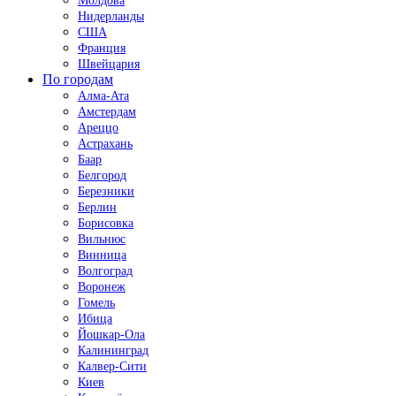
Молдова
Нидерланды
США
Франция
Швейцария
По городам
Алма-Ата
Амстердам
Ареццо
Астрахань
Баар
Белгород
Березники
Берлин
Борисовка
Вильнюс
Винница
Волгоград
Воронеж
Гомель
Ибица
Йошкар-Ола
Калининград
Калвер-Сити
Киев