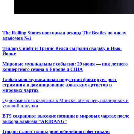
The Rolling Stones повторили рекорд The Beatles по числу
альбомов №1
Тейлор Свифт и Трэвис Келси сыграли свадьбу в Нью-
Йорке
Мировые музыкальные события: 29 июня — пик летнего
концертного сезона в Европе и США
Глобальная музыкальная индустрия фиксирует рост
стриминга и доминирование азиатских артистов в
мировых чартах
Однокомнатная квартира в Минске: обзор цен, планировок и
условий покупки
BTS сохраняют высокие позиции в мировых чартах после
выхода альбома “ARIRANG”
Гродно станет площадкой юбилейного фестиваля