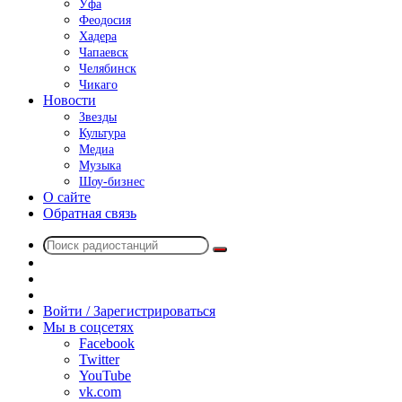
Уфа
Феодосия
Хадера
Чапаевск
Челябинск
Чикаго
Новости
Звезды
Культура
Медиа
Музыка
Шоу-бизнес
О сайте
Обратная связь
Поиск
Switch
радиостанций
skin
Sidebar
Случайное
радио
Войти / Зарегистрироваться
Мы в соцсетях
Facebook
Twitter
YouTube
vk.com