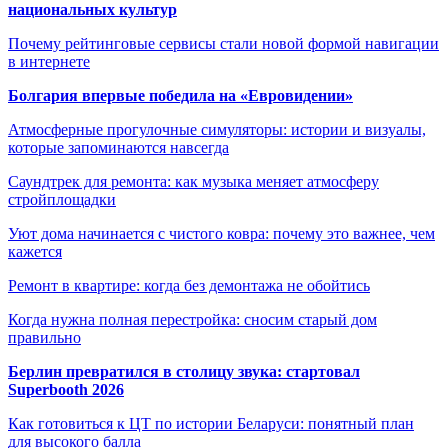
национальных культур
Почему рейтинговые сервисы стали новой формой навигации
в интернете
Болгария впервые победила на «Евровидении»
Атмосферные прогулочные симуляторы: истории и визуалы,
которые запоминаются навсегда
Саундтрек для ремонта: как музыка меняет атмосферу
стройплощадки
Уют дома начинается с чистого ковра: почему это важнее, чем
кажется
Ремонт в квартире: когда без демонтажа не обойтись
Когда нужна полная перестройка: сносим старый дом
правильно
Берлин превратился в столицу звука: стартовал
Superbooth 2026
Как готовиться к ЦТ по истории Беларуси: понятный план
для высокого балла