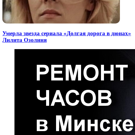
Умерла звезда сериала «Долгая дорога в дюнах»
Лилита Озолиня