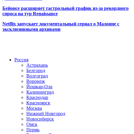
Бейонсе расширяет гастрольный график из-за рекордного
спроса на тур Renaissance
Netflix запускает документальный сериал о Мадонне с
эксклюзивными архивами
Радио по странам
Россия
Астрахань
Белгород
Волгоград
Воронеж
Йошкар-Ола
Калининград
Краснодар
Красноярск
Москва
Нижний Новгород
Новосибирск
Омск
Пермь