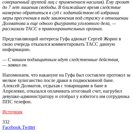
совершенный группой лиц с применением насилия). Ему грозит
до 7 лет лишения свободы. В ближайшее время следствие
намерено обратиться в суд с ходатайством об избрании
меры пресечения в виде заключения под стражу в отношении
Долматова и еще одного фигуранта уголовного дела, —
рассказали ТАСС в правоохранительных органах.
Представляющий интересы Гуфа адвокат Сергей Жорин в
свою очередь отказался комментировать ТАСС данную
информацию.
— С нашим подзащитным идут следственные действия,
— заявил он.
Напоминаем, что накануне на Гуфа был составлен протокол за
мелкое хулиганство после драки в подмосковной бане.
Алексей Долматов, отдыхая с товарищами в бане в
Апрелевке, отказался оплачивать итоговый счет, нагрубил
девушке-администратору и отобрал у избитого им сотрудника
ППС телефон.
Источник
332
LinkedIn
Tumblr
Reddit
Вконтакте
Одноклассники
Skype
Messenger
Messenger
WhatsApp
Telegram
Viber
Line
Поделиться
Печатать
Facebook
Twitter
через