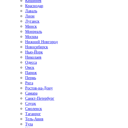
Кишинёв
Краснодар
Лаваль
Лион
Луганск
Минск
Монреаль
Москва
Нижний Новгород
Новосибирск
Нью-Йорк
Николаев
Одесса
Омск
Париж
Пермь
Рига
Ростов-на-Дону
Самара
Санкт-Петербург
Слуцк
Смоленск
Таганрог
Тель-Авив
Тула