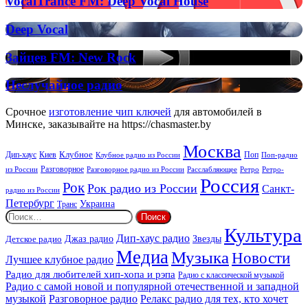
VocalTrance FM: Deep Vocal House
FM:
Deep
Deep
Deep Vocal
Vocal
Vocal
House
Зайцев
Зайцев FM: New Rock
FM:
New
Неслучайное
Неслучайное радио
Rock
радио
Срочное
изготовление чип ключей
для автомобилей в
Минске, заказывайте на https://chasmaster.by
Москва
Киев
Клубное
Дип-хаус
Поп
Поп-радио
Клубное радио из России
из России
Разговорное
Расслабляющее
Ретро
Разговорное радио из России
Ретро-
Россия
Рок
Рок радио из России
Санкт-
радио из России
Петербург
Украина
Транс
Найти:
Культура
Дип-хаус радио
Детское радио
Джаз радио
Звезды
Медиа
Музыка
Новости
Лучшее клубное радио
Радио для любителей хип-хопа и рэпа
Радио с классической музыкой
Радио с самой новой и популярной отечественной и западной
музыкой
Разговорное радио
Релакс радио для тех, кто хочет