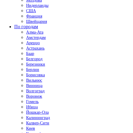
Молдова
Нидерланды
США
Франция
Швейцария
По городам
Алма-Ата
Амстердам
Ареццо
Астрахань
Баар
Белгород
Березники
Берлин
Борисовка
Вильнюс
Винница
Волгоград
Воронеж
Гомель
Ибица
Йошкар-Ола
Калининград
Калвер-Сити
Киев