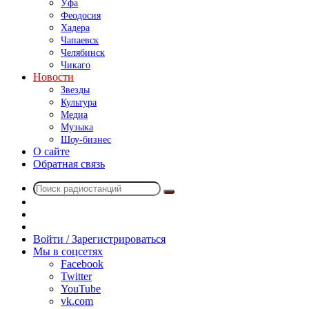
Уфа
Феодосия
Хадера
Чапаевск
Челябинск
Чикаго
Новости
Звезды
Культура
Медиа
Музыка
Шоу-бизнес
О сайте
Обратная связь
Поиск
Switch
радиостанций
skin
Sidebar
Случайное
радио
Войти / Зарегистрироваться
Мы в соцсетях
Facebook
Twitter
YouTube
vk.com