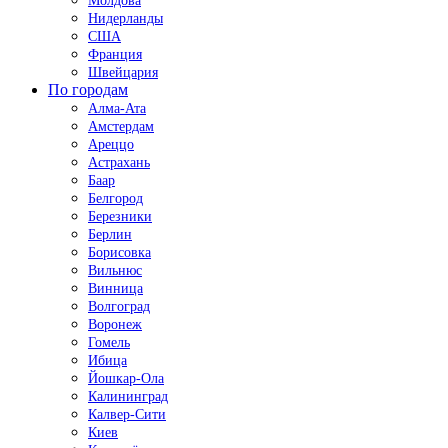
Молдова
Нидерланды
США
Франция
Швейцария
По городам
Алма-Ата
Амстердам
Ареццо
Астрахань
Баар
Белгород
Березники
Берлин
Борисовка
Вильнюс
Винница
Волгоград
Воронеж
Гомель
Ибица
Йошкар-Ола
Калининград
Калвер-Сити
Киев