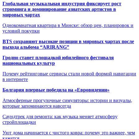
Глобальная музыкальная индустрия фиксирует рост
стриминга и доминирование азиатских артистов в
мировых чартах
Однокомнатная квартира в Минске: обзор цен, планировок и
условий покупки
BTS сохраняют высокие позиции в мировых чартах после
выхода альбома “ARIRANG”
Гродно станет площадкой юбилейного фестиваля
национальных культур
Почему рейтинговые сервисы стали новой формой навигации
в интернете
Болгария впервые победила на «Евровидении»
Атмосферные прогулочные симуляторы: истории и визуалы,
которые запоминаются навсегда
Саундтрек для ремонта: как музыка меняет атмосферу
стройплощадки
Уют дома начинается с чистого ковра: почему это важнее, чем
кажется