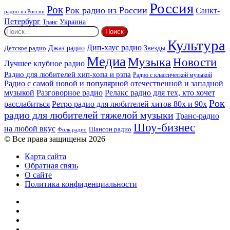
Россия
Рок
Рок радио из России
Санкт-
радио из России
Петербург
Украина
Транс
Найти:
Культура
Дип-хаус радио
Детское радио
Джаз радио
Звезды
Медиа
Музыка
Новости
Лучшее клубное радио
Радио для любителей хип-хопа и рэпа
Радио с классической музыкой
Радио с самой новой и популярной отечественной и западной
музыкой
Разговорное радио
Релакс радио для тех, кто хочет
Рок
расслабиться
Ретро радио для любителей хитов 80х и 90х
радио для любителей тяжелой музыки
Транс-радио
Шоу-бизнес
на любой вкус
Шансон радио
Фолк радио
© Все права защищены 2026
Карта сайта
Обратная связь
О сайте
Политика конфиденциальности
Facebook
Twitter
YouTube
vk.com