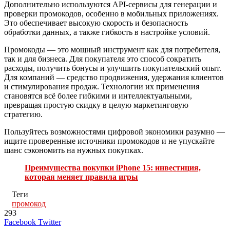
Дополнительно используются API-сервисы для генерации и
проверки промокодов, особенно в мобильных приложениях.
Это обеспечивает высокую скорость и безопасность
обработки данных, а также гибкость в настройке условий.
Промокоды — это мощный инструмент как для потребителя,
так и для бизнеса. Для покупателя это способ сократить
расходы, получить бонусы и улучшить покупательский опыт.
Для компаний — средство продвижения, удержания клиентов
и стимулирования продаж. Технологии их применения
становятся всё более гибкими и интеллектуальными,
превращая простую скидку в целую маркетинговую
стратегию.
Пользуйтесь возможностями цифровой экономики разумно —
ищите проверенные источники промокодов и не упускайте
шанс сэкономить на нужных покупках.
Преимущества покупки iPhone 15: инвестиция,
которая меняет правила игры
Теги
промокод
293
LinkedIn
Tumblr
Reddit
Вконтакте
Одноклассники
Skype
Messenger
Messenger
WhatsApp
Telegram
Viber
Line
Поделиться
Печатать
Facebook
Twitter