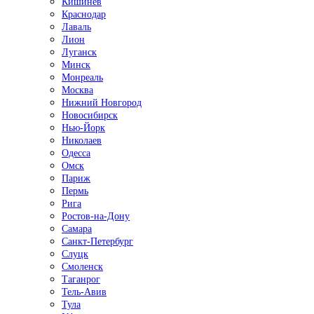
Кишинёв
Краснодар
Лаваль
Лион
Луганск
Минск
Монреаль
Москва
Нижний Новгород
Новосибирск
Нью-Йорк
Николаев
Одесса
Омск
Париж
Пермь
Рига
Ростов-на-Дону
Самара
Санкт-Петербург
Слуцк
Смоленск
Таганрог
Тель-Авив
Тула