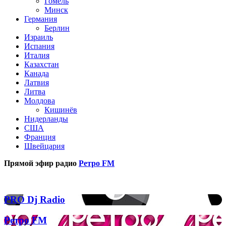
Гомель
Минск
Германия
Берлин
Израиль
Испания
Италия
Казахстан
Канада
Латвия
Литва
Молдова
Кишинёв
Нидерланды
США
Франция
Швейцария
Прямой эфир радио
Ретро FM
Популярные радиостанции
PRO
PRO Dj Radio
Dj
Radio
Ретро
Ретро FM