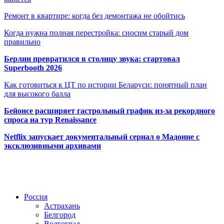
Ремонт в квартире: когда без демонтажа не обойтись
Когда нужна полная перестройка: сносим старый дом
правильно
Берлин превратился в столицу звука: стартовал
Superbooth 2026
Как готовиться к ЦТ по истории Беларуси: понятный план
для высокого балла
Бейонсе расширяет гастрольный график из-за рекордного
спроса на тур Renaissance
Netflix запускает документальный сериал о Мадонне с
эксклюзивными архивами
Радио по странам
Россия
Астрахань
Белгород
Волгоград