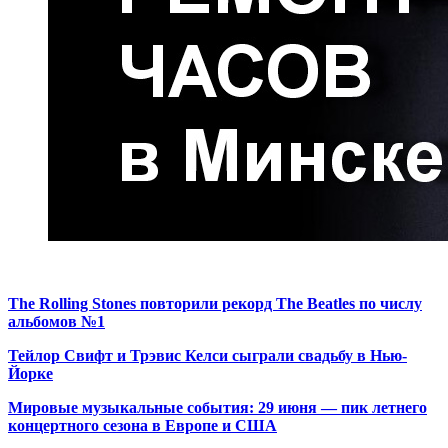
The Rolling Stones повторили рекорд The Beatles по числу
альбомов №1
Тейлор Свифт и Трэвис Келси сыграли свадьбу в Нью-
Йорке
Мировые музыкальные события: 29 июня — пик летнего
концертного сезона в Европе и США