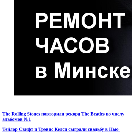
The Rolling Stones повторили рекорд The Beatles по числу
альбомов №1
Тейлор Свифт и Трэвис Келси сыграли свадьбу в Нью-