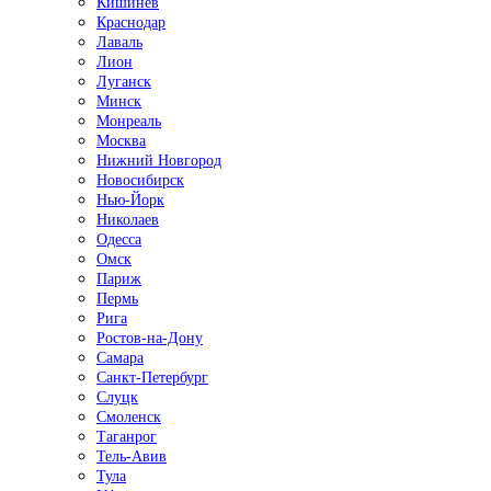
Кишинёв
Краснодар
Лаваль
Лион
Луганск
Минск
Монреаль
Москва
Нижний Новгород
Новосибирск
Нью-Йорк
Николаев
Одесса
Омск
Париж
Пермь
Рига
Ростов-на-Дону
Самара
Санкт-Петербург
Слуцк
Смоленск
Таганрог
Тель-Авив
Тула