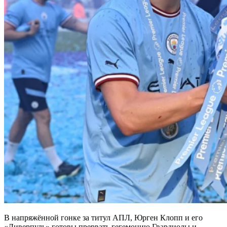
В напряжённой гонке за титул АПЛ, Юрген Клопп и его
«Ливерпуль» готовы прервать гегемонию Гвардиолы и