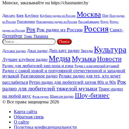
Минске, заказывайте на https://chasmaster.by
Москва
Киев
Клубное
Дип-хаус
Поп
Поп-радио
Клубное радио из России
из России
Разговорное
Расслабляющее
Ретро
Разговорное радио из России
Ретро-
Россия
Рок
Рок радио из России
Санкт-
радио из России
Петербург
Украина
Транс
Найти:
Культура
Дип-хаус радио
Детское радио
Джаз радио
Звезды
Медиа
Музыка
Новости
Лучшее клубное радио
Радио для любителей хип-хопа и рэпа
Радио с классической музыкой
Радио с самой новой и популярной отечественной и западной
музыкой
Разговорное радио
Релакс радио для тех, кто хочет
Рок
расслабиться
Ретро радио для любителей хитов 80х и 90х
радио для любителей тяжелой музыки
Транс-радио
Шоу-бизнес
на любой вкус
Шансон радио
Фолк радио
© Все права защищены 2026
Карта сайта
Обратная связь
О сайте
Политика конфиденциальности