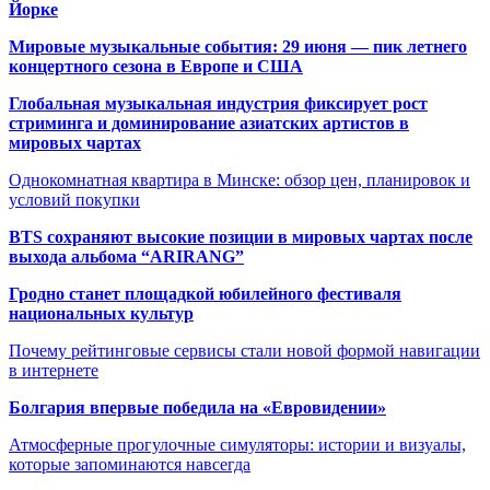
Йорке
Мировые музыкальные события: 29 июня — пик летнего
концертного сезона в Европе и США
Глобальная музыкальная индустрия фиксирует рост
стриминга и доминирование азиатских артистов в
мировых чартах
Однокомнатная квартира в Минске: обзор цен, планировок и
условий покупки
BTS сохраняют высокие позиции в мировых чартах после
выхода альбома “ARIRANG”
Гродно станет площадкой юбилейного фестиваля
национальных культур
Почему рейтинговые сервисы стали новой формой навигации
в интернете
Болгария впервые победила на «Евровидении»
Атмосферные прогулочные симуляторы: истории и визуалы,
которые запоминаются навсегда