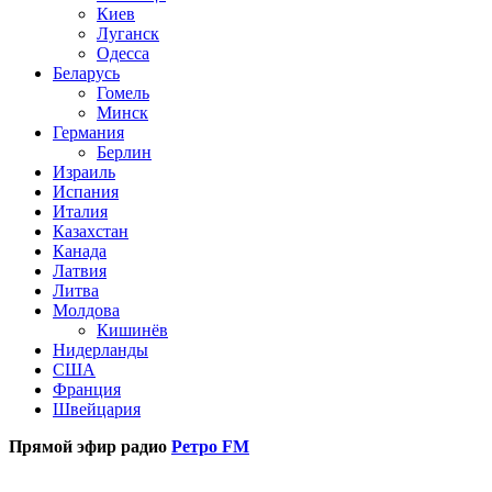
Киев
Луганск
Одесса
Беларусь
Гомель
Минск
Германия
Берлин
Израиль
Испания
Италия
Казахстан
Канада
Латвия
Литва
Молдова
Кишинёв
Нидерланды
США
Франция
Швейцария
Прямой эфир радио
Ретро FM
Популярные радиостанции