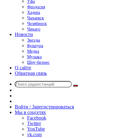
Уфа
Феодосия
Хадера
Чапаевск
Челябинск
Чикаго
Новости
Звезды
Культура
Медиа
Музыка
Шоу-бизнес
О сайте
Обратная связь
Поиск
Switch
радиостанций
skin
Sidebar
Случайное
радио
Войти / Зарегистрироваться
Мы в соцсетях
Facebook
Twitter
YouTube
vk.com