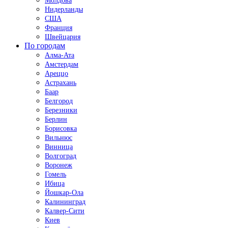
Молдова
Нидерланды
США
Франция
Швейцария
По городам
Алма-Ата
Амстердам
Ареццо
Астрахань
Баар
Белгород
Березники
Берлин
Борисовка
Вильнюс
Винница
Волгоград
Воронеж
Гомель
Ибица
Йошкар-Ола
Калининград
Калвер-Сити
Киев