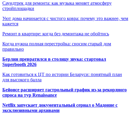
Саундтрек для ремонта: как музыка меняет атмосферу
стройплощадки
Уют дома начинается с чистого ковра: почему это важнее, чем
кажется
Ремонт в квартире: когда без демонтажа не обойтись
Когда нужна полная перестройка: сносим старый дом
правильно
Берлин превратился в столицу звука: стартовал
Superbooth 2026
Как готовиться к ЦТ по истории Беларуси: понятный план
для высокого балла
Бейонсе расширяет гастрольный график из-за рекордного
спроса на тур Renaissance
Netflix запускает документальный сериал о Мадонне с
эксклюзивными архивами
Радио по странам