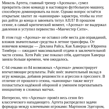
Микель Артета, главный тренер «Арсенала», сумел
превратить свою команду в настоящую футбольную машину,
способную доминировать на поле. Однако вопрос остаётся
открытым: хватит ли «канонирам» характера, чтобы на этот
раз дойти до конца и завоевать титул АПЛ? В прошлом
сезоне, в самый критический момент, «Арсенал» не выдержал
давления и уступил первенство «Манчестер Сити».
В этом году «Арсенал» не оставил себе места для оправданий,
вложив значительные средства в летние трансферы. От
новичков команды — Деклана Райса, Кая Хаверца и Юрриена
Тимбера — ожидают максимальной отдачи в заключительной
части сезона. Хотя Райс уже показал себя, адаптация Хаверца
заняла больше времени, чем ожидалось.
С 64 очками из 84 возможных «Арсенал» демонстрирует
впечатляющие результаты. Райс внёс значительный вклад в
игру команды, добавив решимости и агрессии в прессинге. В
отличие от прошлого сезона, «канониры» также могут
похвастаться надёжной обороной и умением перехватывать
инициативу в сложных матчах.
Интересно, что «Арсенал» провёл весь сезон без
классического нападающего. Артета распределил задачи
форварда между ключевыми игроками: Мартином Эдегором,