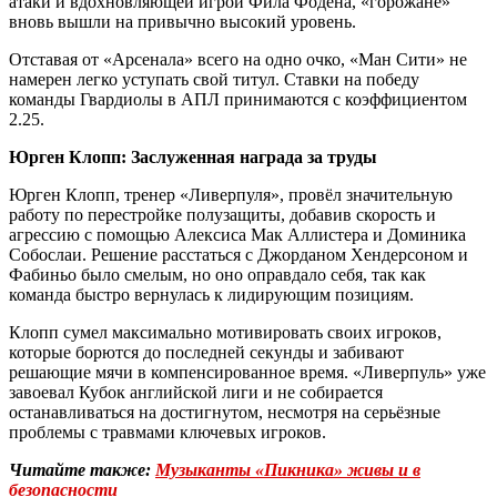
атаки и вдохновляющей игрой Фила Фодена, «горожане»
вновь вышли на привычно высокий уровень.
Отставая от «Арсенала» всего на одно очко, «Ман Сити» не
намерен легко уступать свой титул. Ставки на победу
команды Гвардиолы в АПЛ принимаются с коэффициентом
2.25.
Юрген Клопп: Заслуженная награда за труды
Юрген Клопп, тренер «Ливерпуля», провёл значительную
работу по перестройке полузащиты, добавив скорость и
агрессию с помощью Алексиса Мак Аллистера и Доминика
Собослаи. Решение расстаться с Джорданом Хендерсоном и
Фабиньо было смелым, но оно оправдало себя, так как
команда быстро вернулась к лидирующим позициям.
Клопп сумел максимально мотивировать своих игроков,
которые борются до последней секунды и забивают
решающие мячи в компенсированное время. «Ливерпуль» уже
завоевал Кубок английской лиги и не собирается
останавливаться на достигнутом, несмотря на серьёзные
проблемы с травмами ключевых игроков.
Читайте также:
Музыканты «Пикника» живы и в
безопасности