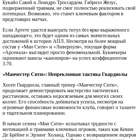
Букайо Сакой и Леандро Троссардом. Габриэл Жезус,
подверженный травмам, не смог полностью реализовать свой
потенциал. Возможно, это станет ключевым фактором в
предстоящих матчах.
Если Артете удастся выиграть титул без ярко выраженного
нападающего, это будет одним из самых значительных
достижений в истории АПЛ. Несмотря на более мощный
состав у «Ман Сити» и «Ливерпуля», текущая форма
«Арсенала» выглядит просто феноменальной. Букмекеры
оценивают шансы «канониров» на успех коэффициентом
3.70.
«Манчестер Сити»: Непреклонная тактика Гвардиолы
Хосеп Гвардиола, главный тренер «Манчестер Сити»,
продолжает демонстрировать мастерство тактических
расстановок, оставаясь недосягаемым для многих своих
коллег. Его способность добиваться успеха, несмотря на
огромные финансовые возможности клуба, говорит о таланте
и тщательном планировании.
В начале сезона «Ман Сити» испытывал трудности с
мотивацией и травмами ключевых игроков, таких как Кевин
Де Брёйне и Эрлинг Холанд. Однако с возвращением лидеров