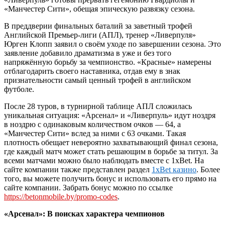
«Манчестер Сити», обещая эпическую развязку сезона.
В преддверии финальных баталий за заветный трофей
Английской Премьер-лиги (АПЛ), тренер «Ливерпуля»
Юрген Клопп заявил о своём уходе по завершении сезона. Это
заявление добавило драматизма в уже и без того
напряжённую борьбу за чемпионство. «Красные» намерены
отблагодарить своего наставника, отдав ему в знак
признательности самый ценный трофей в английском
футболе.
После 28 туров, в турнирной таблице АПЛ сложилась
уникальная ситуация: «Арсенал» и «Ливерпуль» идут ноздря
в ноздрю с одинаковым количеством очков — 64, а
«Манчестер Сити» вслед за ними с 63 очками. Такая
плотность обещает невероятно захватывающий финал сезона,
где каждый матч может стать решающим в борьбе за титул. За
всеми матчами можно было наблюдать вместе с 1
xBet
. На
сайте компании также представлен раздел
1
xBet
казино
. Более
того, вы можете получить бонус и использовать его прямо на
сайте компании. Забрать бонус можно по ссылке
https://betonmobile.by/promo-codes
.
«Арсенал»: В поисках характера чемпионов