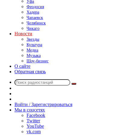
Уфа
Феодосия
Хадера
Чапаевск
Челябинск
Чикаго
Новости
Звезды
Культура
Медиа
Музыка
Шоу-бизнес
О сайте
Обратная связь
Поиск
Switch
радиостанций
skin
Sidebar
Случайное
радио
Войти / Зарегистрироваться
Мы в соцсетях
Facebook
Twitter
YouTube
vk.com