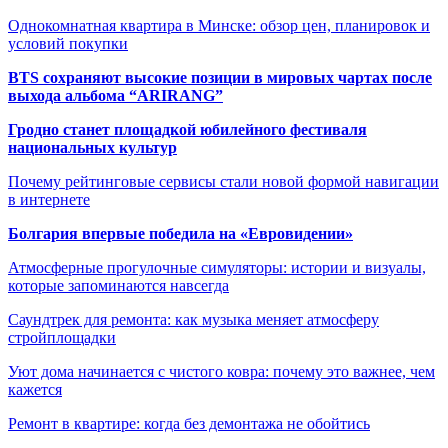
Однокомнатная квартира в Минске: обзор цен, планировок и
условий покупки
BTS сохраняют высокие позиции в мировых чартах после
выхода альбома “ARIRANG”
Гродно станет площадкой юбилейного фестиваля
национальных культур
Почему рейтинговые сервисы стали новой формой навигации
в интернете
Болгария впервые победила на «Евровидении»
Атмосферные прогулочные симуляторы: истории и визуалы,
которые запоминаются навсегда
Саундтрек для ремонта: как музыка меняет атмосферу
стройплощадки
Уют дома начинается с чистого ковра: почему это важнее, чем
кажется
Ремонт в квартире: когда без демонтажа не обойтись