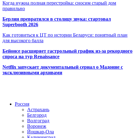
Когда нужна полная перестройка: сносим старый дом
правильно
Берлин превратился в столицу звука: стартовал
Superbooth 2026
Как готовиться к ЦТ по истории Беларуси: понятный план
для высокого балла
Бейонсе расширяет гастрольный график из-за рекордного
спроса на тур Renaissance
Netflix запускает документальный сериал о Мадонне с
эксклюзивными архивами
Радио по странам
Россия
Астрахань
Белгород
Волгоград
Воронеж
Йошкар-Ола
Калининград