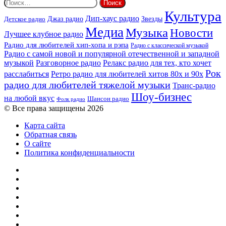
Найти:
Культура
Дип-хаус радио
Детское радио
Джаз радио
Звезды
Медиа
Музыка
Новости
Лучшее клубное радио
Радио для любителей хип-хопа и рэпа
Радио с классической музыкой
Радио с самой новой и популярной отечественной и западной
музыкой
Разговорное радио
Релакс радио для тех, кто хочет
Рок
расслабиться
Ретро радио для любителей хитов 80х и 90х
радио для любителей тяжелой музыки
Транс-радио
Шоу-бизнес
на любой вкус
Шансон радио
Фолк радио
© Все права защищены 2026
Карта сайта
Обратная связь
О сайте
Политика конфиденциальности
Facebook
Twitter
YouTube
vk.com
Одноклассники
Telegram
RSS