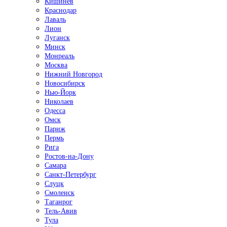
Кишинёв
Краснодар
Лаваль
Лион
Луганск
Минск
Монреаль
Москва
Нижний Новгород
Новосибирск
Нью-Йорк
Николаев
Одесса
Омск
Париж
Пермь
Рига
Ростов-на-Дону
Самара
Санкт-Петербург
Слуцк
Смоленск
Таганрог
Тель-Авив
Тула