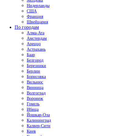
Молдова
Нидерланды
США
Франция
Швейцария
По городам
Алма-Ата
Амстердам
Ареццо
Астрахань
Баар
Белгород
Березники
Берлин
Борисовка
Вильнюс
Винница
Волгоград
Воронеж
Гомель
Ибица
Йошкар-Ола
Калининград
Калвер-Сити
Киев