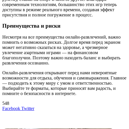
современным технологиям, большинство этих игр теперь
доступны в режиме реального времени, создавая эффект
присутствия и полное погружение в процесс.
Преимущества и риски
Несмотря на все преимущества онлайн-развлечений, важно
помнить о возможных рисках. Долгое время перед экраном
может негативно сказаться на здоровье, а чрезмерное
увлечение азартными играми — на финансовом
благополучии. Поэтому важно находить баланс и выбирать
развлечения осознанно.
Онлайн-развлечения открывают перед нами невероятные
возможности для отдыха, обучения и самовыражения. Главное
— подходить к этому миру с умом и ответственностью.
Выбирайте те форматы, которые приносят вам радость, и
помните о безопасности в интернете.
548
LinkedIn
Tumblr
Reddit
Вконтакте
Одноклассники
Skype
Messenger
Messenger
WhatsApp
Telegram
Viber
Line
Поделиться
Печатать
Facebook
Twitter
через
электронную
Похожие радио
почту