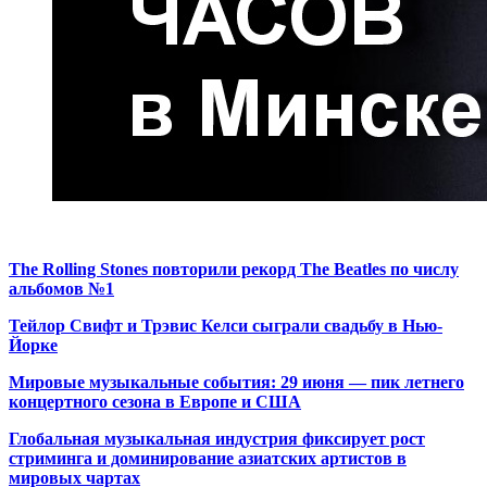
The Rolling Stones повторили рекорд The Beatles по числу
альбомов №1
Тейлор Свифт и Трэвис Келси сыграли свадьбу в Нью-
Йорке
Мировые музыкальные события: 29 июня — пик летнего
концертного сезона в Европе и США
Глобальная музыкальная индустрия фиксирует рост
стриминга и доминирование азиатских артистов в
мировых чартах