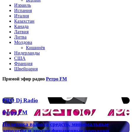
Израиль
Испания
Италия
Казахстан
Канада
Латвия
Литва
Молдова
Кишинёв
Нидерланды
США
Франция
Швейцария
Прямой эфир радио
Ретро FM
Популярные радиостанции
PRO
PRO Dj Radio
Dj
Radio
Ретро
Ретро FM
FM
Политика
Политика вывода средств, минимальные
вывода
депозиты и другие финансовые операции