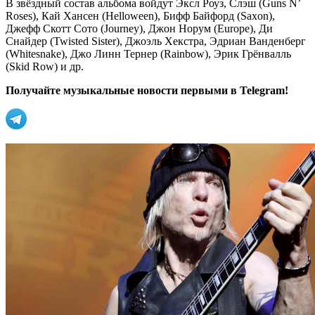
В звёздный состав альбома войдут Эксл Роуз, Слэш (Guns N’
Roses), Кай Хансен (Helloween), Бифф Байфорд (Saxon),
Джефф Скотт Сото (Journey), Джон Норум (Europe), Ди
Снайдер (Twisted Sister), Джоэль Хекстра, Эдриан Ванденберг
(Whitesnake), Джо Линн Тернер (Rainbow), Эрик Грёнвалль
(Skid Row) и др.
Получайте музыкальные новости первыми в Telegram!