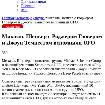
Одноклассники
Telegram
RSS
Главная
/
Новости
/
Культура
/
Михаэль Шенкер с Роджером
Гловером и Джоуи Темпестом вспомнили UFO
Культура
Михаэль Шенкер с Роджером Гловером
и Джоуи Темпестом вспомнили UFO
389
Михаэль Шенкер, основатель группы Michael Schenker Group
и бывший участник Scorpions и UFO, презентовал трек «Only
You Can Rock Me». В его записи участвовали Джоуи Темпест
из Europe (вокал) и Роджер Гловер из Deep Purple (бас-гитара).
Совместный трек знаменитых музыкантов войдёт в будущий
альбом Шенкера «My Years With UFO», посвященный 50-
летию с момента, как он стал частью группы UFO.
Юбилейный альбом выйдет 20 сентября, и будет включать 11
величайших хитов UFO, три из которых уже увидели свет.