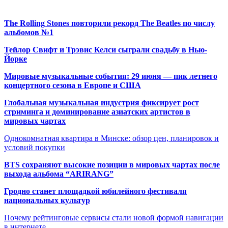
The Rolling Stones повторили рекорд The Beatles по числу
альбомов №1
Тейлор Свифт и Трэвис Келси сыграли свадьбу в Нью-
Йорке
Мировые музыкальные события: 29 июня — пик летнего
концертного сезона в Европе и США
Глобальная музыкальная индустрия фиксирует рост
стриминга и доминирование азиатских артистов в
мировых чартах
Однокомнатная квартира в Минске: обзор цен, планировок и
условий покупки
BTS сохраняют высокие позиции в мировых чартах после
выхода альбома “ARIRANG”
Гродно станет площадкой юбилейного фестиваля
национальных культур
Почему рейтинговые сервисы стали новой формой навигации
в интернете