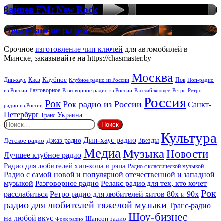
House
Зайцев
Зайцев FM: New Rock
FM:
New
Неслучайное
Неслучайное радио
Rock
радио
Срочное
изготовление чип ключей
для автомобилей в
Минске, заказывайте на https://chasmaster.by
Москва
Киев
Клубное
Дип-хаус
Поп
Поп-радио
Клубное радио из России
из России
Разговорное
Расслабляющее
Ретро
Разговорное радио из России
Ретро-
Россия
Рок
Рок радио из России
Санкт-
радио из России
Петербург
Украина
Транс
Найти:
Культура
Дип-хаус радио
Детское радио
Джаз радио
Звезды
Медиа
Музыка
Новости
Лучшее клубное радио
Радио для любителей хип-хопа и рэпа
Радио с классической музыкой
Радио с самой новой и популярной отечественной и западной
музыкой
Разговорное радио
Релакс радио для тех, кто хочет
Рок
расслабиться
Ретро радио для любителей хитов 80х и 90х
радио для любителей тяжелой музыки
Транс-радио
Шоу-бизнес
на любой вкус
Шансон радио
Фолк радио