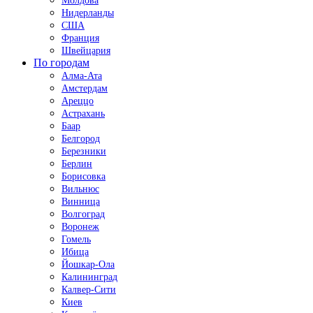
Молдова
Нидерланды
США
Франция
Швейцария
По городам
Алма-Ата
Амстердам
Ареццо
Астрахань
Баар
Белгород
Березники
Берлин
Борисовка
Вильнюс
Винница
Волгоград
Воронеж
Гомель
Ибица
Йошкар-Ола
Калининград
Калвер-Сити
Киев