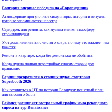
Болгария впервые победила на «Евровидении»
Атмосферные прогулочные симуляторы: истории и визуалы,
которые запоминаются навсегда
Саундтрек для ремонта: как музыка меняет атмосферу
стройплощадки
Уют дома начинается с чистого ковра: почему это важнее, чем
кажется
Ремонт в квартире: когда без демонтажа не обойтись
Когда нужна полная перестройка: сносим старый дом
правильно
Берлин превратился в столицу звука: стартовал
Superbooth 2026
Как готовиться к ЦТ по истории Беларуси: понятный план
для высокого балла
Бейонсе расширяет гастрольный график из-за рекордного
спроса на тур Renaissance