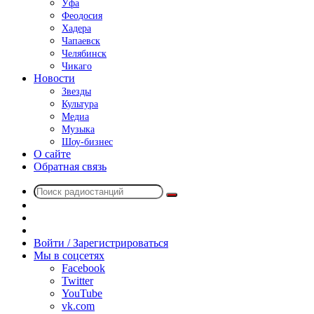
Уфа
Феодосия
Хадера
Чапаевск
Челябинск
Чикаго
Новости
Звезды
Культура
Медиа
Музыка
Шоу-бизнес
О сайте
Обратная связь
Поиск
Switch
радиостанций
skin
Sidebar
Случайное
радио
Войти / Зарегистрироваться
Мы в соцсетях
Facebook
Twitter
YouTube
vk.com