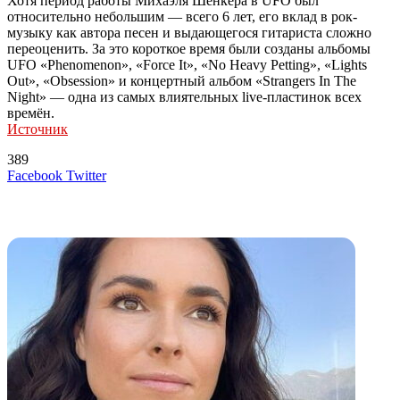
Хотя период работы Михаэля Шенкера в UFO был
относительно небольшим — всего 6 лет, его вклад в рок-
музыку как автора песен и выдающегося гитариста сложно
переоценить. За это короткое время были созданы альбомы
UFO «Phenomenon», «Force It», «No Heavy Petting», «Lights
Out», «Obsession» и концертный альбом «Strangers In The
Night» — одна из самых влиятельных live-пластинок всех
времён.
Источник
389
LinkedIn
Tumblr
Reddit
Вконтакте
Одноклассники
Skype
Messenger
Messenger
WhatsApp
Telegram
Viber
Line
Поделиться
Печатать
Facebook
Twitter
через
электронную
Похожие радио
почту