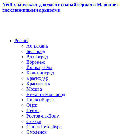
Netflix запускает документальный сериал о Мадонне с
эксклюзивными архивами
Радио по странам
Россия
Астрахань
Белгород
Волгоград
Воронеж
Йошкар-Ола
Калининград
Краснодар
Красноярск
Москва
Нижний Новгород
Новосибирск
Омск
Пермь
Ростов-на-Дону
Самара
Санкт-Петербург
Смоленск