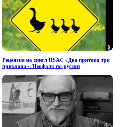
Рецензия на сингл RSAC «Два притопа три
прихлопа»: Неофолк по-русски