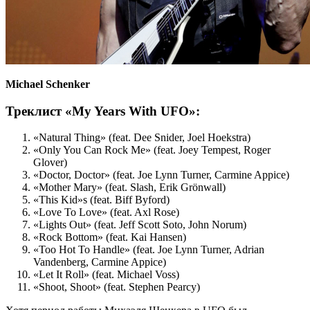
Michael Schenker
Треклист «My Years With UFO»:
«Natural Thing» (feat. Dee Snider, Joel Hoekstra)
«Only You Can Rock Me» (feat. Joey Tempest, Roger
Glover)
«Doctor, Doctor» (feat. Joe Lynn Turner, Carmine Appice)
«Mother Mary» (feat. Slash, Erik Grönwall)
«This Kid»s (feat. Biff Byford)
«Love To Love» (feat. Axl Rose)
«Lights Out» (feat. Jeff Scott Soto, John Norum)
«Rock Bottom» (feat. Kai Hansen)
«Too Hot To Handle» (feat. Joe Lynn Turner, Adrian
Vandenberg, Carmine Appice)
«Let It Roll» (feat. Michael Voss)
«Shoot, Shoot» (feat. Stephen Pearcy)