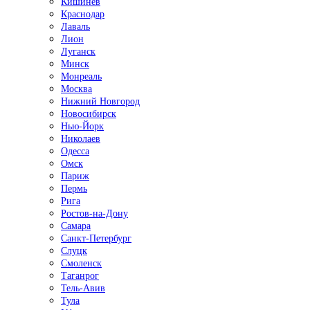
Кишинёв
Краснодар
Лаваль
Лион
Луганск
Минск
Монреаль
Москва
Нижний Новгород
Новосибирск
Нью-Йорк
Николаев
Одесса
Омск
Париж
Пермь
Рига
Ростов-на-Дону
Самара
Санкт-Петербург
Слуцк
Смоленск
Таганрог
Тель-Авив
Тула