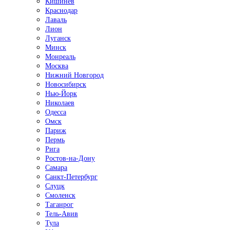
Кишинёв
Краснодар
Лаваль
Лион
Луганск
Минск
Монреаль
Москва
Нижний Новгород
Новосибирск
Нью-Йорк
Николаев
Одесса
Омск
Париж
Пермь
Рига
Ростов-на-Дону
Самара
Санкт-Петербург
Слуцк
Смоленск
Таганрог
Тель-Авив
Тула