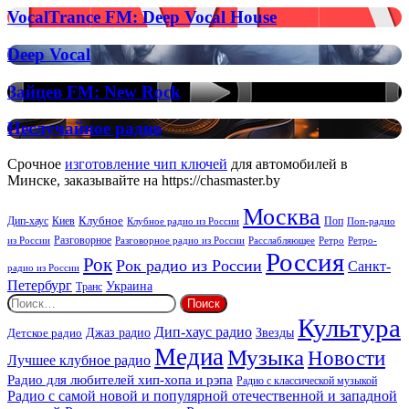
х
VocalTrance
VocalTrance FM: Deep Vocal House
FM:
Deep
Deep
Deep Vocal
Vocal
Vocal
House
Зайцев
Зайцев FM: New Rock
FM:
New
Неслучайное
Неслучайное радио
Rock
радио
Срочное
изготовление чип ключей
для автомобилей в
Минске, заказывайте на https://chasmaster.by
Москва
Киев
Клубное
Дип-хаус
Поп
Поп-радио
Клубное радио из России
из России
Разговорное
Расслабляющее
Ретро
Разговорное радио из России
Ретро-
Россия
Рок
Рок радио из России
Санкт-
радио из России
Петербург
Украина
Транс
Найти:
Культура
Дип-хаус радио
Детское радио
Джаз радио
Звезды
Медиа
Музыка
Новости
Лучшее клубное радио
Радио для любителей хип-хопа и рэпа
Радио с классической музыкой
Радио с самой новой и популярной отечественной и западной