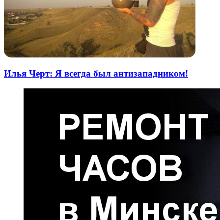
Илья Черт: Я всегда был антизападником!