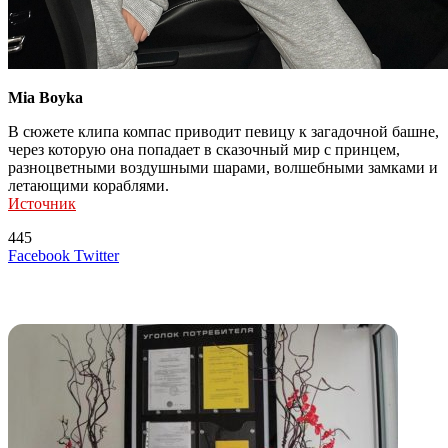
Mia Boyka
В сюжете клипа компас приводит певицу к загадочной башне,
через которую она попадает в сказочный мир с принцем,
разноцветными воздушными шарами, волшебными замками и
летающими кораблями.
Источник
445
LinkedIn
Tumblr
Reddit
Вконтакте
Одноклассники
Skype
Messenger
Messenger
WhatsApp
Telegram
Viber
Line
Поделиться
Печатать
Facebook
Twitter
через
электронную
Похожие радио
почту