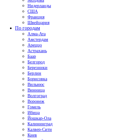
Молдова
Нидерланды
США
Франция
Швейцария
По городам
Алма-Ата
Амстердам
Ареццо
Астрахань
Баар
Белгород
Березники
Берлин
Борисовка
Вильнюс
Винница
Волгоград
Воронеж
Гомель
Ибица
Йошкар-Ола
Калининград
Калвер-Сити
Киев