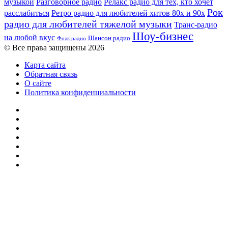
музыкой
Разговорное радио
Релакс радио для тех, кто хочет
Рок
расслабиться
Ретро радио для любителей хитов 80х и 90х
радио для любителей тяжелой музыки
Транс-радио
Шоу-бизнес
на любой вкус
Шансон радио
Фолк радио
© Все права защищены 2026
Карта сайта
Обратная связь
О сайте
Политика конфиденциальности
Facebook
Twitter
YouTube
vk.com
Одноклассники
Telegram
RSS
Кнопка
«Наверх»