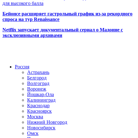
для высокого балла
Бейонсе расширяет гастрольный график из-за рекордного
спроса на тур Renaissance
Netflix запускает документальный сериал о Мадонне с
эксклюзивными архивами
Радио по странам
Россия
Астрахань
Белгород
Волгоград
Воронеж
Йошкар-Ола
Калининград
Краснодар
Красноярск
Москва
Нижний Новгород
Новосибирск
Омск