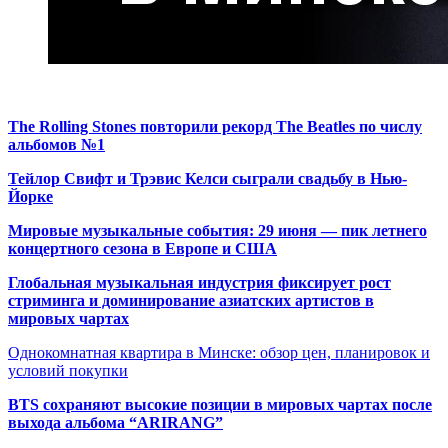
The Rolling Stones повторили рекорд The Beatles по числу
альбомов №1
Тейлор Свифт и Трэвис Келси сыграли свадьбу в Нью-
Йорке
Мировые музыкальные события: 29 июня — пик летнего
концертного сезона в Европе и США
Глобальная музыкальная индустрия фиксирует рост
стриминга и доминирование азиатских артистов в
мировых чартах
Однокомнатная квартира в Минске: обзор цен, планировок и
условий покупки
BTS сохраняют высокие позиции в мировых чартах после
выхода альбома “ARIRANG”