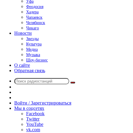
Уфа
Феодосия
Хадера
Чапаевск
Челябинск
Чикаго
Новости
Звезды
Культура
Медиа
Музыка
Шоу-бизнес
О сайте
Обратная связь
Поиск
Switch
радиостанций
skin
Sidebar
Случайное
радио
Войти / Зарегистрироваться
Мы в соцсетях
Facebook
Twitter
YouTube
vk.com