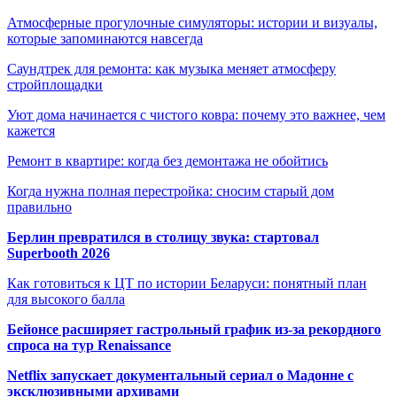
Атмосферные прогулочные симуляторы: истории и визуалы,
которые запоминаются навсегда
Саундтрек для ремонта: как музыка меняет атмосферу
стройплощадки
Уют дома начинается с чистого ковра: почему это важнее, чем
кажется
Ремонт в квартире: когда без демонтажа не обойтись
Когда нужна полная перестройка: сносим старый дом
правильно
Берлин превратился в столицу звука: стартовал
Superbooth 2026
Как готовиться к ЦТ по истории Беларуси: понятный план
для высокого балла
Бейонсе расширяет гастрольный график из-за рекордного
спроса на тур Renaissance
Netflix запускает документальный сериал о Мадонне с
эксклюзивными архивами