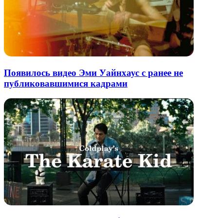
Появилось видео Эми Уайнхаус с ранее не
публиковавшимися кадрами