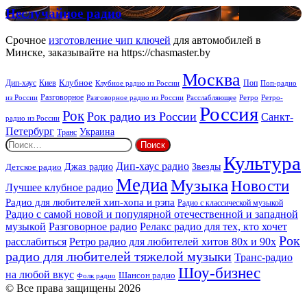
New
Неслучайное
Неслучайное радио
Rock
радио
Срочное
изготовление чип ключей
для автомобилей в
Минске, заказывайте на https://chasmaster.by
Москва
Киев
Клубное
Дип-хаус
Поп
Поп-радио
Клубное радио из России
из России
Разговорное
Расслабляющее
Ретро
Разговорное радио из России
Ретро-
Россия
Рок
Рок радио из России
Санкт-
радио из России
Петербург
Украина
Транс
Найти:
Культура
Дип-хаус радио
Детское радио
Джаз радио
Звезды
Медиа
Музыка
Новости
Лучшее клубное радио
Радио для любителей хип-хопа и рэпа
Радио с классической музыкой
Радио с самой новой и популярной отечественной и западной
музыкой
Разговорное радио
Релакс радио для тех, кто хочет
Рок
расслабиться
Ретро радио для любителей хитов 80х и 90х
радио для любителей тяжелой музыки
Транс-радио
Шоу-бизнес
на любой вкус
Шансон радио
Фолк радио
© Все права защищены 2026