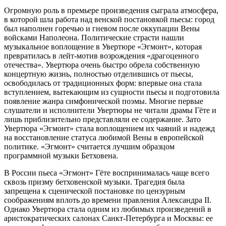
Огромную роль в премьере произведения сыграла атмосфера,
в которой шла работа над венской постановкой пьесы: город
был наполнен горечью и гневом после оккупации Вены
войсками Наполеона. Политические страсти нашли
музыкальное воплощение в Увертюре «Эгмонт», которая
превратилась в лейт-мотив возрождения «драгоценного
отечества». Увертюра очень быстро обрела собственную
концертную жизнь, полностью отделившись от пьесы,
освободилась от традиционных форм: впервые она стала
вступлением, вытекающим из сущности пьесы и подготовила
появление жанра симфонической поэмы. Многие первые
слушатели и исполнители Увертюры не читали драмы Гёте и
лишь приблизительно представляли ее содержание. Зато
Увертюра «Эгмонт» стала воплощением их чаяний и надежд
на восстановление статуса любимой Вены в европейской
политике. «Эгмонт» считается лучшим образцом
программной музыки Бетховена.
В России пьеса «Эгмонт» Гёте воспринималась чаще всего
сквозь призму бетховенской музыки. Трагедия была
запрещена к сценической постановке по цензурным
соображениям вплоть до времени правления Александра II.
Однако Увертюра стала одним из любимых произведений в
аристократических салонах Санкт-Петербурга и Москвы: ее