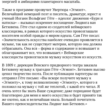
энергией и амбициями планетарного масштаба.
Также в программе прозвучит Увертюра «Эгмонт».
Величайший немецкий поэт и писатель, драматург, юрист и
ученый Иоганн Вольфганг Гёте – идеолог движения «Бури и
натиска» – вызывал искреннее восхищение Людвига ван
Бетховена. Гёте стал одним из создателей веймарского
классицизма, в рамках которого искусство провозглашали
носителем особой правды и миром идеала. Сам Гёте писал:
«Значительность искусства наиболее очевидно проявляется в
музыке, так как не существует материи, которую она должна
отбрасывать. Она вся – форма и содержание и возвышает и
облагораживает все, что возвышает.» Веймарские
классицисты провозгласили музыку искусством из искусств.
В 1809 г. дирекция Венского придворного театра заказала
Бетховену музыку к трагедии Гёте «Эгмонт». Бетховен высоко
ценил творчество поэта. После публикации партитуры он
отправил Гёте письмо: «Вы вскоре получите музыку к
«Эгмонту», к тому великолепному «Эгмонту», которого я
положил на музыку с той же теплотой, с какой его читал. Я
очень хотел бы знать Ваше суждение; даже порицание будет
благотворно для меня и моего искусства и будет принято так
же охотно, как и величайшая хвала. Большой почитатель
Вашего превосходительства Людвиг ван Бетховен.»