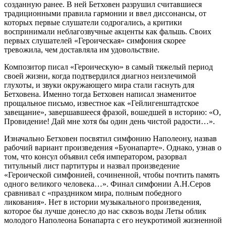
созданную ранее. В ней Бетховен разрушил считавшиеся
традиционными правила гармонии и ввел диссонансы, от
которых первые слушатели содрогались, а критики
воспринимали неблагозвучные акценты как фальшь. Своих
первых слушателей «Героическая» симфония скорее
тревожила, чем доставляла им удовольствие.
Композитор писал «Героическую» в самый тяжелый период
своей жизни, когда подтвердился диагноз неизлечимой
глухоты, и звуки окружающего мира стали гаснуть для
Бетховена. Именно тогда Бетховен написал знаменитое
прощальное письмо, известное как «Гейлигенштадтское
завещание», завершавшееся фразой, вошедшей в историю: «О,
Провидение! Дай мне хотя бы один день чистой радости…».
Изначально Бетховен посвятил симфонию Наполеону, назвав
рабочий вариант произведения «Буонапарте». Однако, узнав о
том, что консул объявил себя императором, разорвал
титульный лист партитуры и назвал произведение
«Героической симфонией, сочиненной, чтобы почтить память
одного великого человека…». Финал симфонии А.Н.Серов
сравнивал с «праздником мира, полным победного
ликования». Нет в истории музыкального произведения,
которое бы лучше донесло до нас сквозь воды Леты облик
молодого Наполеона Бонапарта с его неукротимой жизненной