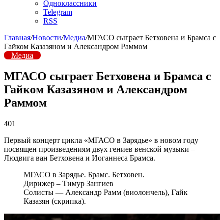
Одноклассники
Telegram
RSS
Главная
/
Новости
/
Медиа
/
МГАСО сыграет Бетховена и Брамса с
Гайком Казазяном и Александром Раммом
Медиа
МГАСО сыграет Бетховена и Брамса с
Гайком Казазяном и Александром
Раммом
401
Первый концерт цикла «МГАСО в Зарядье» в новом году
посвящен произведениям двух гениев венской музыки –
Людвига ван Бетховена и Иоганнеса Брамса.
МГАСО в Зарядье. Брамс. Бетховен.
Дирижер – Тимур Зангиев
Солисты — Александр Рамм (виолончель), Гайк
Казазян (скрипка).