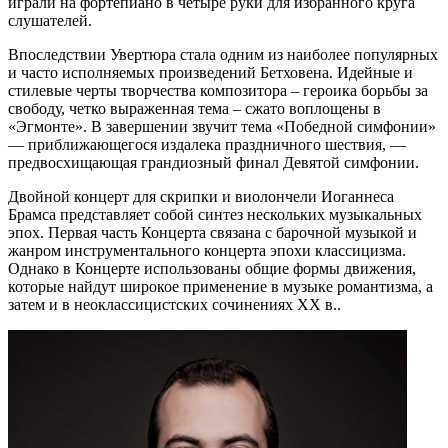
играли на фортепиано в четыре руки для избранного круга
слушателей.
Впоследствии Увертюра стала одним из наиболее популярных
и часто исполняемых произведений Бетховена. Идейные и
стилевые черты творчества композитора – героика борьбы за
свободу, четко выраженная тема – сжато воплощены в
«Эгмонте». В завершении звучит тема «Победной симфонии»
— приближающегося издалека праздничного шествия, —
предвосхищающая грандиозный финал Девятой симфонии.
Двойной концерт для скрипки и виолончели Иоганнеса
Брамса представляет собой синтез нескольких музыкальных
эпох. Первая часть Концерта связана с барочной музыкой и
жанром инструментального концерта эпохи классицизма.
Однако в Концерте использованы общие формы движения,
которые найдут широкое применение в музыке романтизма, а
затем и в неоклассицистских сочинениях XX в..