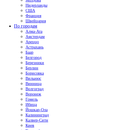
Молдова
Нидерланды
США
Франция
Швейцария
По городам
Алма-Ата
Амстердам
Ареццо
Астрахань
Баар
Белгород
Березники
Берлин
Борисовка
Вильнюс
Винница
Волгоград
Воронеж
Гомель
Ибица
Йошкар-Ола
Калининград
Калвер-Сити
Киев