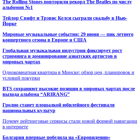
The Rolling Stones повторили рекорд The Beatles по числу
альбомов №1
Тейлор Свифт и Трэвис Келси сыграли свадьбу в Нью-
Йорке
Мировые музыкальные события: 29 июня — пик летнего
концертного сезона в Европе и США
Глобальная музыкальная индустрия фиксирует рост
стриминга и доминирование азиатских артистов в
мировых чартах
Однокомнатная квартира в Минске: обзор цен, планировок и
условий покупки
BTS сохраняют высокие позиции в мировых чартах после
выхода альбома “ARIRANG”
Гродно станет площадкой юбилейного фестиваля
национальных культур
Почему рейтинговые сервисы стали новой формой навигации
в интернете
Болгария впервые победила на «Евровидении»