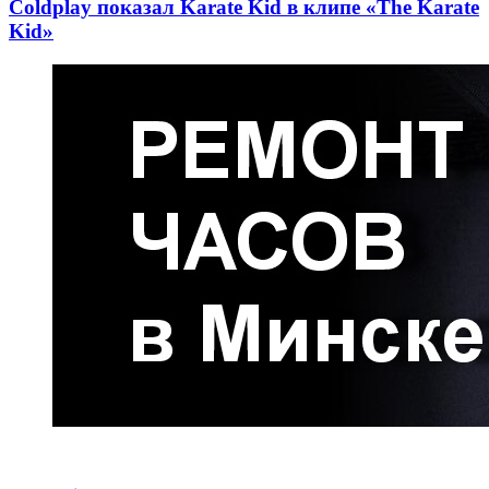
Coldplay показал Karate Kid в клипе «The Karate
Kid»