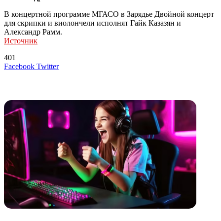
В концертной программе МГАСО в Зарядье Двойной концерт
для скрипки и виолончели исполнят Гайк Казазян и
Александр Рамм.
Источник
401
LinkedIn
Tumblr
Reddit
Вконтакте
Одноклассники
Skype
Messenger
Messenger
WhatsApp
Telegram
Viber
Line
Поделиться
Печатать
Facebook
Twitter
через
электронную
Похожие радио
почту