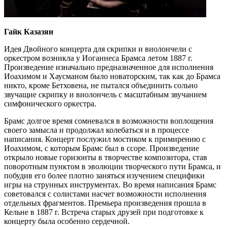
Гайк Казазян
Идея Двойного концерта для скрипки и виолончели с
оркестром возникла у Иоганнеса Брамса летом 1887 г.
Произведение изначально предназначенное для исполнения
Иоахимом и Хаусманом было новаторским, так как до Брамса
никто, кроме Бетховена, не пытался объединить сольно
звучащие скрипку и виолончель с масштабным звучанием
симфонического оркестра.
Брамс долгое время сомневался в возможности воплощения
своего замысла и продолжал колебаться и в процессе
написания. Концерт послужил мостиком к примирению с
Иоахимом, с которым Брамс был в ссоре. Произведение
открыло новые горизонты в творчестве композитора, став
поворотным пунктом в эволюции творческого пути Брамса, и
побудив его более плотно заняться изучением специфики
игры на струнных инструментах. Во время написания Брамс
советовался с солистами насчет возможности исполнения
отдельных фрагментов. Премьера произведения прошла в
Кельне в 1887 г. Встреча старых друзей при подготовке к
концерту была особенно сердечной.