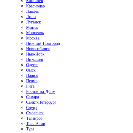
Кишинёв
Краснодар
Лаваль
Лион
Луганск
Минск
Монреаль
Москва
Нижний Новгород
Новосибирск
Нью-Йорк
Николаев
Одесса
Омск
Париж
Пермь
Рига
Ростов-на-Дону
Самара
Санкт-Петербург
Слуцк
Смоленск
Таганрог
Тель-Авив
Тула