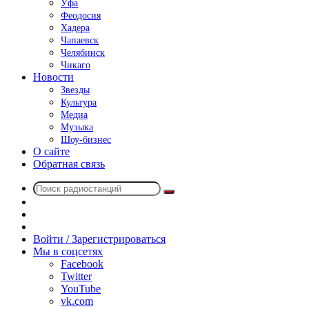
Уфа
Феодосия
Хадера
Чапаевск
Челябинск
Чикаго
Новости
Звезды
Культура
Медиа
Музыка
Шоу-бизнес
О сайте
Обратная связь
Поиск
Switch
радиостанций
skin
Sidebar
Случайное
радио
Войти / Зарегистрироваться
Мы в соцсетях
Facebook
Twitter
YouTube
vk.com