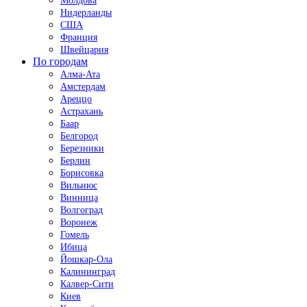
Молдова
Нидерланды
США
Франция
Швейцария
По городам
Алма-Ата
Амстердам
Ареццо
Астрахань
Баар
Белгород
Березники
Берлин
Борисовка
Вильнюс
Винница
Волгоград
Воронеж
Гомель
Ибица
Йошкар-Ола
Калининград
Калвер-Сити
Киев