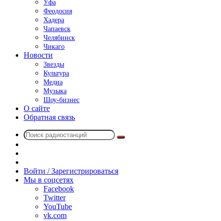
Уфа
Феодосия
Хадера
Чапаевск
Челябинск
Чикаго
Новости
Звезды
Культура
Медиа
Музыка
Шоу-бизнес
О сайте
Обратная связь
Поиск
Switch
радиостанций
skin
Sidebar
Случайное
радио
Войти / Зарегистрироваться
Мы в соцсетях
Facebook
Twitter
YouTube
vk.com