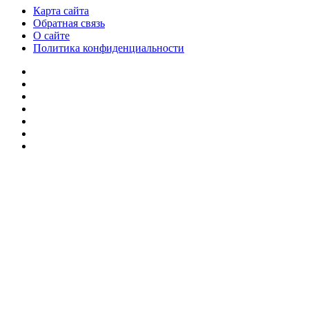
Карта сайта
Обратная связь
О сайте
Политика конфиденциальности
Facebook
Twitter
YouTube
vk.com
Одноклассники
Telegram
RSS
Кнопка
«Наверх»