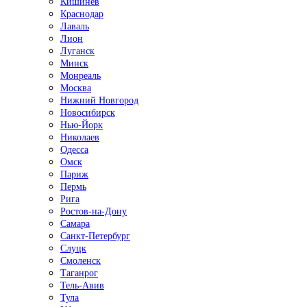
Кишинёв
Краснодар
Лаваль
Лион
Луганск
Минск
Монреаль
Москва
Нижний Новгород
Новосибирск
Нью-Йорк
Николаев
Одесса
Омск
Париж
Пермь
Рига
Ростов-на-Дону
Самара
Санкт-Петербург
Слуцк
Смоленск
Таганрог
Тель-Авив
Тула