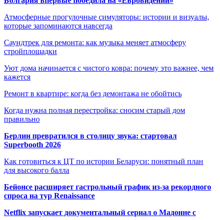
Болгария впервые победила на «Евровидении»
Атмосферные прогулочные симуляторы: истории и визуалы,
которые запоминаются навсегда
Саундтрек для ремонта: как музыка меняет атмосферу
стройплощадки
Уют дома начинается с чистого ковра: почему это важнее, чем
кажется
Ремонт в квартире: когда без демонтажа не обойтись
Когда нужна полная перестройка: сносим старый дом
правильно
Берлин превратился в столицу звука: стартовал
Superbooth 2026
Как готовиться к ЦТ по истории Беларуси: понятный план
для высокого балла
Бейонсе расширяет гастрольный график из-за рекордного
спроса на тур Renaissance
Netflix запускает документальный сериал о Мадонне с