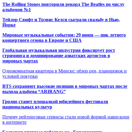
The Rolling Stones повторили рекорд The Beatles по числу
альбомов №1
Тейлор Свифт и Трэвис Келси сыграли свадьбу в Нью-
Йорке
Мировые музыкальные события: 29 июня — пик летнего
концертного сезона в Европе и США
Глобальная музыкальная индустрия фиксирует рост
стриминга и доминирование азиатских артистов в
мировых чартах
Однокомнатная квартира в Минске: обзор цен, планировок и
условий покупки
BTS сохраняют высокие позиции в мировых чартах после
выхода альбома “ARIRANG”
Гродно станет площадкой юбилейного фестиваля
национальных культур
Почему рейтинговые сервисы стали новой формой навигации
в интернете