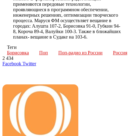
применяются передовые технологии,
проявляющиеся в программном обеспечении,
инженерных решениях, оптимизации творческого
процесса. Маруся ФМ осуществляет вещание в
городах: Алушта 107-2, Борисовка 91-0, Губкин 94-
8, Короча 89-4, Валуйки 100-3. Также в ближайших
планах- вещание в Судаке на 103-6.
Теги
Борисовка
Поп
Поп-радио из России
Россия
2 434
LinkedIn
Tumblr
Reddit
Вконтакте
Одноклассники
Skype
Messenger
Messenger
WhatsApp
Telegram
Viber
Line
Поделиться
Печатать
Facebook
Twitter
через
электронную
Похожие радио
почту