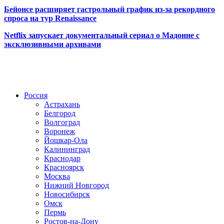
Бейонсе расширяет гастрольный график из-за рекордного
спроса на тур Renaissance
Netflix запускает документальный сериал о Мадонне с
эксклюзивными архивами
Радио по странам
Россия
Астрахань
Белгород
Волгоград
Воронеж
Йошкар-Ола
Калининград
Краснодар
Красноярск
Москва
Нижний Новгород
Новосибирск
Омск
Пермь
Ростов-на-Дону