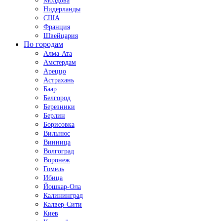
Молдова
Нидерланды
США
Франция
Швейцария
По городам
Алма-Ата
Амстердам
Ареццо
Астрахань
Баар
Белгород
Березники
Берлин
Борисовка
Вильнюс
Винница
Волгоград
Воронеж
Гомель
Ибица
Йошкар-Ола
Калининград
Калвер-Сити
Киев