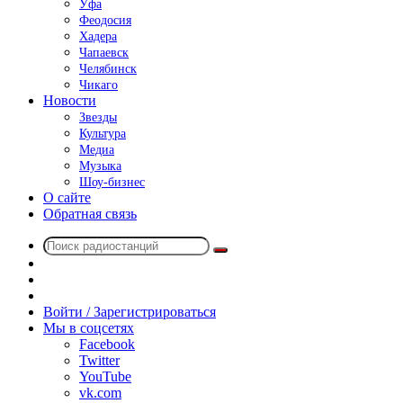
Уфа
Феодосия
Хадера
Чапаевск
Челябинск
Чикаго
Новости
Звезды
Культура
Медиа
Музыка
Шоу-бизнес
О сайте
Обратная связь
Поиск
Switch
радиостанций
skin
Sidebar
Случайное
радио
Войти / Зарегистрироваться
Мы в соцсетях
Facebook
Twitter
YouTube
vk.com