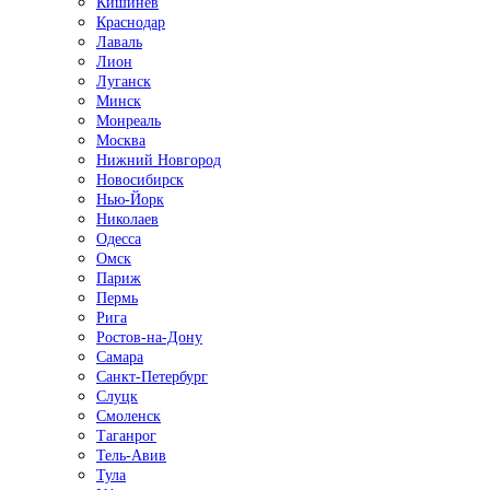
Кишинёв
Краснодар
Лаваль
Лион
Луганск
Минск
Монреаль
Москва
Нижний Новгород
Новосибирск
Нью-Йорк
Николаев
Одесса
Омск
Париж
Пермь
Рига
Ростов-на-Дону
Самара
Санкт-Петербург
Слуцк
Смоленск
Таганрог
Тель-Авив
Тула