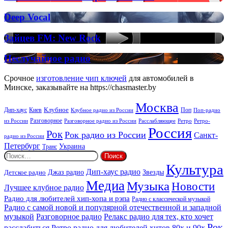
FM:
Deep
Deep
Deep Vocal
Vocal
Vocal
House
Зайцев
Зайцев FM: New Rock
FM:
New
Неслучайное
Неслучайное радио
Rock
радио
Срочное
изготовление чип ключей
для автомобилей в
Минске, заказывайте на https://chasmaster.by
Москва
Киев
Клубное
Дип-хаус
Поп
Поп-радио
Клубное радио из России
из России
Разговорное
Расслабляющее
Ретро
Разговорное радио из России
Ретро-
Россия
Рок
Рок радио из России
Санкт-
радио из России
Петербург
Украина
Транс
Найти:
Культура
Дип-хаус радио
Детское радио
Джаз радио
Звезды
Медиа
Музыка
Новости
Лучшее клубное радио
Радио для любителей хип-хопа и рэпа
Радио с классической музыкой
Радио с самой новой и популярной отечественной и западной
музыкой
Разговорное радио
Релакс радио для тех, кто хочет
Рок
расслабиться
Ретро радио для любителей хитов 80х и 90х