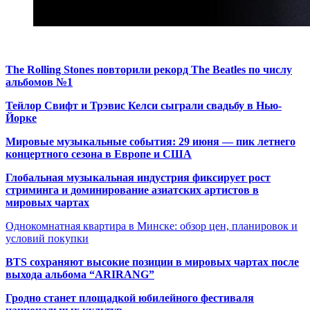
The Rolling Stones повторили рекорд The Beatles по числу
альбомов №1
Тейлор Свифт и Трэвис Келси сыграли свадьбу в Нью-
Йорке
Мировые музыкальные события: 29 июня — пик летнего
концертного сезона в Европе и США
Глобальная музыкальная индустрия фиксирует рост
стриминга и доминирование азиатских артистов в
мировых чартах
Однокомнатная квартира в Минске: обзор цен, планировок и
условий покупки
BTS сохраняют высокие позиции в мировых чартах после
выхода альбома “ARIRANG”
Гродно станет площадкой юбилейного фестиваля