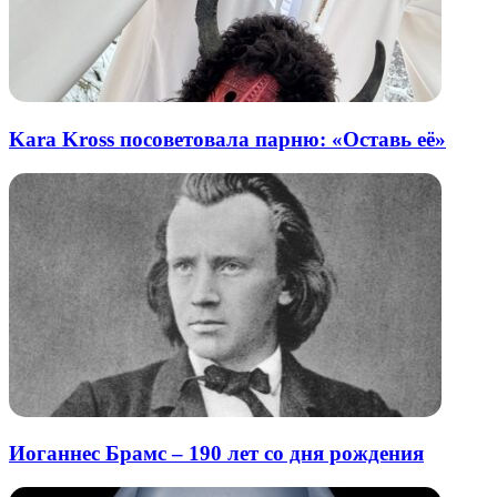
Kara Kross посоветовала парню: «Оставь её»
Иоганнес Брамс – 190 лет со дня рождения