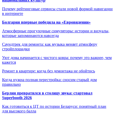
национальных культур
Почему рейтинговые сервисы стали новой формой навигации
в интернете
Болгария впервые победила на «Евровидении»
Атмосферные прогулочные симуляторы: истории и визуалы,
которые запоминаются навсегда
Саундтрек для ремонта: как музыка меняет атмосферу
стройплощадки
Уют дома начинается с чистого ковра: почему это важнее, чем
кажется
Ремонт в квартире: когда без демонтажа не обойтись
Когда нужна полная перестройка: сносим старый дом
правильно
Берлин превратился в столицу звука: стартовал
Superbooth 2026
Как готовиться к ЦТ по истории Беларуси: понятный план
для высокого балла