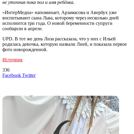
не уточнив пока пол и имя ребёнка.
«ИнтерМедиа» напоминает, Арзамасова и Авербух уже
воспитывают сына Льва, которому через несколько дней
исполнится три года. О новой беременности супруги
сообщили в апреле.
UPD. В тот же день Лиза рассказала, что у них с Ильей
родилась девочка, которую назвали Лией, и показала первое
фото новорожденной.
Источник
336
LinkedIn
Tumblr
Reddit
Вконтакте
Одноклассники
Skype
Messenger
Messenger
WhatsApp
Telegram
Viber
Line
Поделиться
Печатать
Facebook
Twitter
через
электронную
Похожие радио
почту