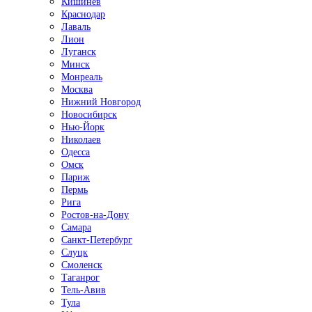
Кишинёв
Краснодар
Лаваль
Лион
Луганск
Минск
Монреаль
Москва
Нижний Новгород
Новосибирск
Нью-Йорк
Николаев
Одесса
Омск
Париж
Пермь
Рига
Ростов-на-Дону
Самара
Санкт-Петербург
Слуцк
Смоленск
Таганрог
Тель-Авив
Тула