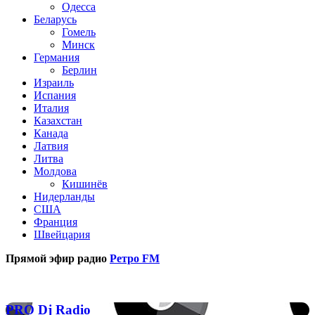
Одесса
Беларусь
Гомель
Минск
Германия
Берлин
Израиль
Испания
Италия
Казахстан
Канада
Латвия
Литва
Молдова
Кишинёв
Нидерланды
США
Франция
Швейцария
Прямой эфир радио
Ретро FM
Популярные радиостанции
PRO
PRO Dj Radio