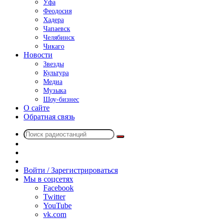
Уфа
Феодосия
Хадера
Чапаевск
Челябинск
Чикаго
Новости
Звезды
Культура
Медиа
Музыка
Шоу-бизнес
О сайте
Обратная связь
Поиск
Switch
радиостанций
skin
Sidebar
Случайное
радио
Войти / Зарегистрироваться
Мы в соцсетях
Facebook
Twitter
YouTube
vk.com