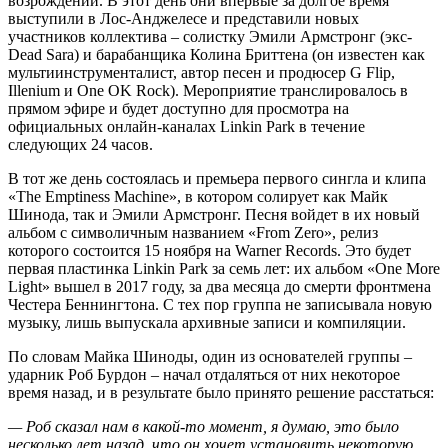
возрождении. В этот день они впервые за долгое время
выступили в Лос-Анджелесе и представили новых
участников коллектива – солистку Эмили Армстронг (экс-
Dead Sara) и барабанщика Колина Бриттена (он известен как
мультиинструменталист, автор песен и продюсер G Flip,
Illenium и One OK Rock). Мероприятие транслировалось в
прямом эфире и будет доступно для просмотра на
официальных онлайн-каналах Linkin Park в течение
следующих 24 часов.
В тот же день состоялась и премьера первого сингла и клипа
«The Emptiness Machine», в котором солирует как Майк
Шинода, так и Эмили Армстронг. Песня войдет в их новый
альбом с символичным названием «From Zero», релиз
которого состоится 15 ноября на Warner Records. Это будет
первая пластинка Linkin Park за семь лет: их альбом «One More
Light» вышел в 2017 году, за два месяца до смерти фронтмена
Честера Беннингтона. С тех пор группа не записывала новую
музыку, лишь выпускала архивные записи и компиляции.
По словам Майка Шиноды, один из основателей группы –
ударник Роб Бурдон – начал отдаляться от них некоторое
время назад, и в результате было принято решение расстаться:
— Роб сказал нам в какой-то момент, я думаю, это было
несколько лет назад, что он хочет установить некоторую