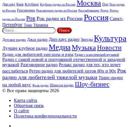
Москва
Киев
Клубное
Дип-хаус
Поп
Поп-радио
Клубное радио из России
из России
Разговорное
Расслабляющее
Ретро
Разговорное радио из России
Ретро-
Россия
Рок
Рок радио из России
Санкт-
радио из России
Петербург
Украина
Транс
Найти:
Культура
Дип-хаус радио
Детское радио
Джаз радио
Звезды
Медиа
Музыка
Новости
Лучшее клубное радио
Радио для любителей хип-хопа и рэпа
Радио с классической музыкой
Радио с самой новой и популярной отечественной и западной
музыкой
Разговорное радио
Релакс радио для тех, кто хочет
Рок
расслабиться
Ретро радио для любителей хитов 80х и 90х
радио для любителей тяжелой музыки
Транс-радио
Шоу-бизнес
на любой вкус
Шансон радио
Фолк радио
© Все права защищены 2026
Карта сайта
Обратная связь
О сайте
Политика конфиденциальности
Facebook