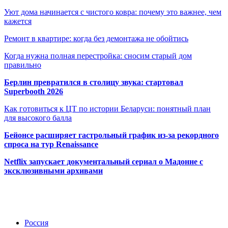
Уют дома начинается с чистого ковра: почему это важнее, чем
кажется
Ремонт в квартире: когда без демонтажа не обойтись
Когда нужна полная перестройка: сносим старый дом
правильно
Берлин превратился в столицу звука: стартовал
Superbooth 2026
Как готовиться к ЦТ по истории Беларуси: понятный план
для высокого балла
Бейонсе расширяет гастрольный график из-за рекордного
спроса на тур Renaissance
Netflix запускает документальный сериал о Мадонне с
эксклюзивными архивами
Радио по странам
Россия