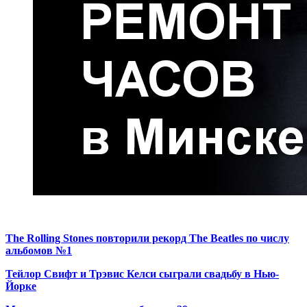
The Rolling Stones повторили рекорд The Beatles по числу
альбомов №1
Тейлор Свифт и Трэвис Келси сыграли свадьбу в Нью-
Йорке