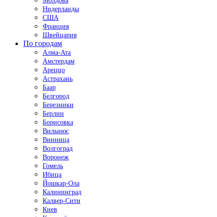
Молдова
Нидерланды
США
Франция
Швейцария
По городам
Алма-Ата
Амстердам
Ареццо
Астрахань
Баар
Белгород
Березники
Берлин
Борисовка
Вильнюс
Винница
Волгоград
Воронеж
Гомель
Ибица
Йошкар-Ола
Калининград
Калвер-Сити
Киев