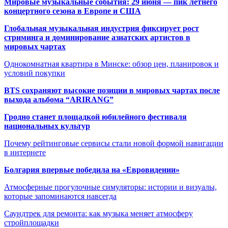
Мировые музыкальные события: 29 июня — пик летнего
концертного сезона в Европе и США
Глобальная музыкальная индустрия фиксирует рост
стриминга и доминирование азиатских артистов в
мировых чартах
Однокомнатная квартира в Минске: обзор цен, планировок и
условий покупки
BTS сохраняют высокие позиции в мировых чартах после
выхода альбома “ARIRANG”
Гродно станет площадкой юбилейного фестиваля
национальных культур
Почему рейтинговые сервисы стали новой формой навигации
в интернете
Болгария впервые победила на «Евровидении»
Атмосферные прогулочные симуляторы: истории и визуалы,
которые запоминаются навсегда
Саундтрек для ремонта: как музыка меняет атмосферу
стройплощадки