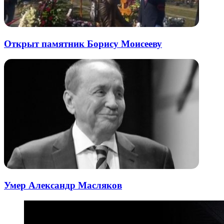
Открыт памятник Борису Моисееву
Умер Александр Масляков