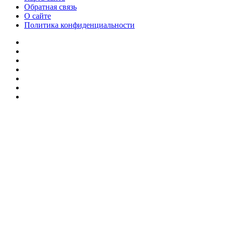
Обратная связь
О сайте
Политика конфиденциальности
Facebook
Twitter
YouTube
vk.com
Одноклассники
Telegram
RSS
Кнопка
«Наверх»