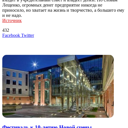
Лещенко, огромных денег предприятие никогда не
приносило, но хватает на жизнь и творчество, а большего ему
и не надо.
Источник
432
LinkedIn
Tumblr
Reddit
Вконтакте
Одноклассники
Skype
Messenger
Messenger
WhatsApp
Telegram
Viber
Line
Поделиться
Печатать
Facebook
Twitter
через
электронную
Похожие радио
почту
Фестиваль к 10-летию Новой сцены