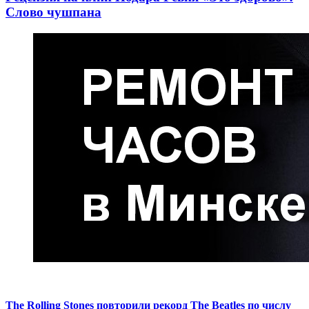
Слово чушпана
The Rolling Stones повторили рекорд The Beatles по числу