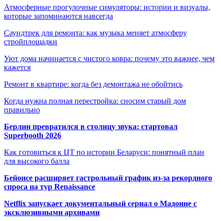
Атмосферные прогулочные симуляторы: истории и визуалы,
которые запоминаются навсегда
Саундтрек для ремонта: как музыка меняет атмосферу
стройплощадки
Уют дома начинается с чистого ковра: почему это важнее, чем
кажется
Ремонт в квартире: когда без демонтажа не обойтись
Когда нужна полная перестройка: сносим старый дом
правильно
Берлин превратился в столицу звука: стартовал
Superbooth 2026
Как готовиться к ЦТ по истории Беларуси: понятный план
для высокого балла
Бейонсе расширяет гастрольный график из-за рекордного
спроса на тур Renaissance
Netflix запускает документальный сериал о Мадонне с
эксклюзивными архивами