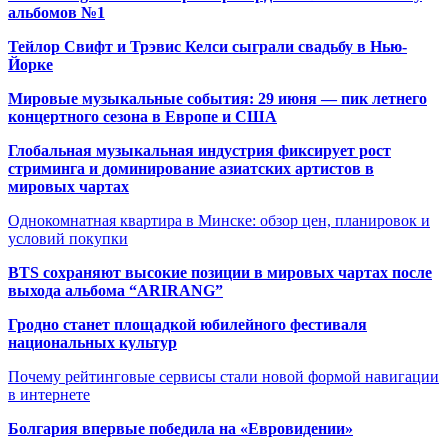
альбомов №1
Тейлор Свифт и Трэвис Келси сыграли свадьбу в Нью-
Йорке
Мировые музыкальные события: 29 июня — пик летнего
концертного сезона в Европе и США
Глобальная музыкальная индустрия фиксирует рост
стриминга и доминирование азиатских артистов в
мировых чартах
Однокомнатная квартира в Минске: обзор цен, планировок и
условий покупки
BTS сохраняют высокие позиции в мировых чартах после
выхода альбома “ARIRANG”
Гродно станет площадкой юбилейного фестиваля
национальных культур
Почему рейтинговые сервисы стали новой формой навигации
в интернете
Болгария впервые победила на «Евровидении»