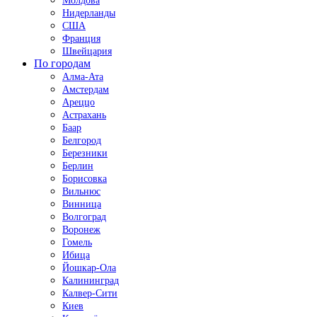
Молдова
Нидерланды
США
Франция
Швейцария
По городам
Алма-Ата
Амстердам
Ареццо
Астрахань
Баар
Белгород
Березники
Берлин
Борисовка
Вильнюс
Винница
Волгоград
Воронеж
Гомель
Ибица
Йошкар-Ола
Калининград
Калвер-Сити
Киев