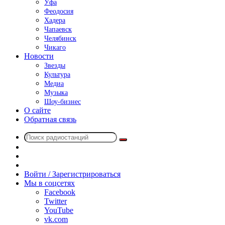
Уфа
Феодосия
Хадера
Чапаевск
Челябинск
Чикаго
Новости
Звезды
Культура
Медиа
Музыка
Шоу-бизнес
О сайте
Обратная связь
Поиск
Switch
радиостанций
skin
Sidebar
Случайное
радио
Войти / Зарегистрироваться
Мы в соцсетях
Facebook
Twitter
YouTube
vk.com