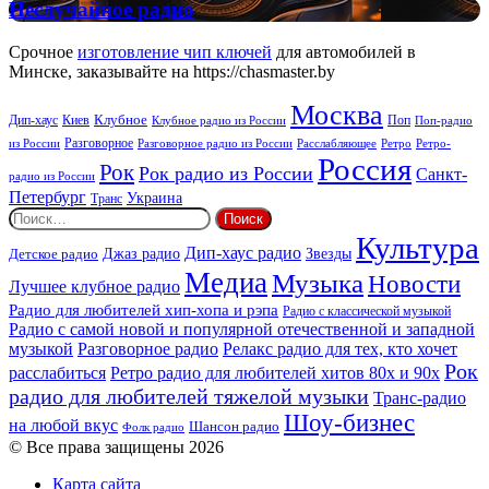
New
Неслучайное
Неслучайное радио
Rock
радио
Срочное
изготовление чип ключей
для автомобилей в
Минске, заказывайте на https://chasmaster.by
Москва
Киев
Клубное
Дип-хаус
Поп
Поп-радио
Клубное радио из России
из России
Разговорное
Расслабляющее
Ретро
Разговорное радио из России
Ретро-
Россия
Рок
Рок радио из России
Санкт-
радио из России
Петербург
Украина
Транс
Найти:
Культура
Дип-хаус радио
Детское радио
Джаз радио
Звезды
Медиа
Музыка
Новости
Лучшее клубное радио
Радио для любителей хип-хопа и рэпа
Радио с классической музыкой
Радио с самой новой и популярной отечественной и западной
музыкой
Разговорное радио
Релакс радио для тех, кто хочет
Рок
расслабиться
Ретро радио для любителей хитов 80х и 90х
радио для любителей тяжелой музыки
Транс-радио
Шоу-бизнес
на любой вкус
Шансон радио
Фолк радио
© Все права защищены 2026
Карта сайта