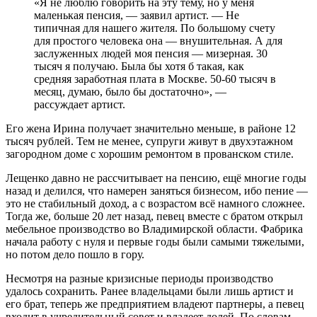
«Я не люблю говорить на эту тему, но у меня
маленькая пенсия, — заявил артист. — Не
типичная для нашего жителя. По большому счету
для простого человека она — внушительная. А для
заслуженных людей моя пенсия — мизерная. 30
тысяч я получаю. Была бы хотя б такая, как
средняя заработная плата в Москве. 50-60 тысяч в
месяц, думаю, было бы достаточно», —
рассуждает артист.
Его жена Ирина получает значительно меньше, в районе 12
тысяч рублей. Тем не менее, супруги живут в двухэтажном
загородном доме с хорошим ремонтом в прованском стиле.
Лещенко давно не рассчитывает на пенсию, ещё многие годы
назад и делился, что намерен заняться бизнесом, ибо пение —
это не стабильный доход, а с возрастом всё намного сложнее.
Тогда же, больше 20 лет назад, певец вместе с братом открыл
мебельное производство во Владимирской области. Фабрика
начала работу с нуля и первые годы были самыми тяжелыми,
но потом дело пошло в гору.
Несмотря на разные кризисные периоды производство
удалось сохранить. Ранее владельцами были лишь артист и
его брат, теперь же предприятием владеют партнеры, а певец
входит в учредительный совет и владеет долей. По словам