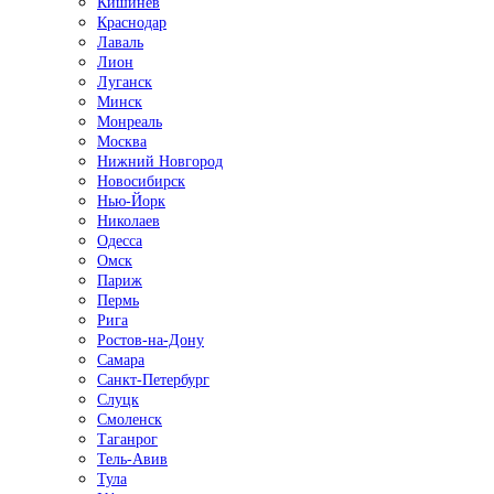
Кишинёв
Краснодар
Лаваль
Лион
Луганск
Минск
Монреаль
Москва
Нижний Новгород
Новосибирск
Нью-Йорк
Николаев
Одесса
Омск
Париж
Пермь
Рига
Ростов-на-Дону
Самара
Санкт-Петербург
Слуцк
Смоленск
Таганрог
Тель-Авив
Тула