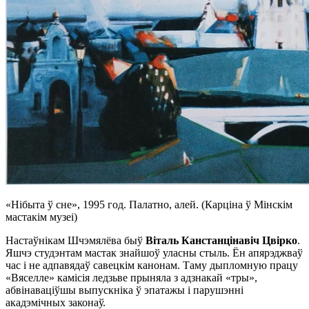
«Нібыта ў сне», 1995 год. Палатно, алей. (Карціна ў Мінскім
мастакім музеі)
Настаўнікам Шчэмялёва быў
Віталь Канстанцінавіч Цвірко
.
Яшчэ студэнтам мастак знайшоў уласны стыль. Ён апярэджваў
час і не адпавядаў савецкім канонам. Таму дыпломную працу
«Вяселле» камісія ледзьве прыняла з адзнакай «тры»,
абвінаваціўшы выпускніка ў эпатажы і парушэнні
акадэмічных законаў.