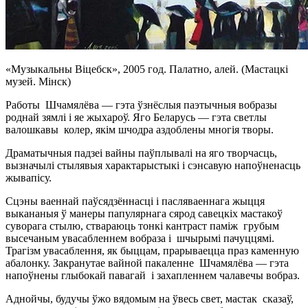
«Музыкальны Віцебск», 2005 год. Палатно, алей. (Мастацкі
музей. Мінск)
Работы Шчамялёва — гэта ўзнёслыя паэтычныя вобразы
роднай зямлі і яе жыхароў. Яго Беларусь — гэта светлы
валошкавы колер, якім шчодра аздоблены многія творы.
Драматычныя падзеі вайны паўплывалі на яго творчасць,
вызначылі стылявыя характарыстыкі і сэнсавую напоўненасць
жывапісу.
Сцэны ваеннай паўсядзённасці і пасляваеннага жыцця
выкананыя ў манеры папулярнага сярод савецкіх мастакоў
суворага стылю, ствараюць тонкі кантраст паміж грубым
высечаным увасабленнем вобраза і шчырымі пачуццямі.
Трагізм увасаблення, як быццам, прарываецца праз каменную
абалонку. Закранутае вайной пакаленне Шчамялёва — гэта
напоўнены глыбокай павагай і захапленнем чалавечы вобраз.
Аднойчы, будучы ўжо вядомым на ўвесь свет, мастак сказаў,