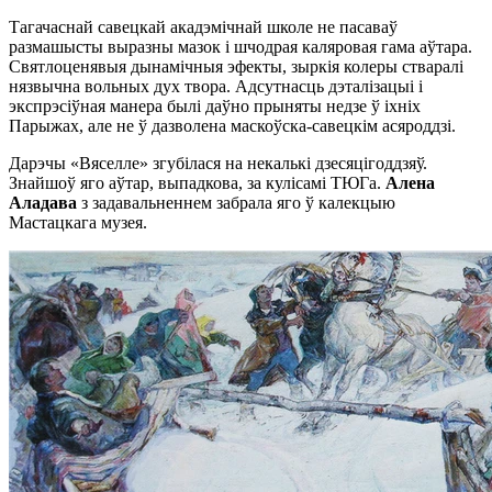
Тагачаснай савецкай акадэмічнай школе не пасаваў
размашысты выразны мазок і шчодрая каляровая гама аўтара.
Святлоценявыя дынамічныя эфекты, зыркія колеры стваралі
нязвычна вольных дух твора. Адсутнасць дэталізацыі і
экспрэсіўная манера былі даўно прыняты недзе ў іхніх
Парыжах, але не ў дазволена маскоўска-савецкім асяроддзі.
Дарэчы «Вяселле» згубілася на некалькі дзесяцігоддзяў.
Знайшоў яго аўтар, выпадкова, за кулісамі ТЮГа.
Алена
Аладава
з задавальненнем забрала яго ў калекцыю
Мастацкага музея.