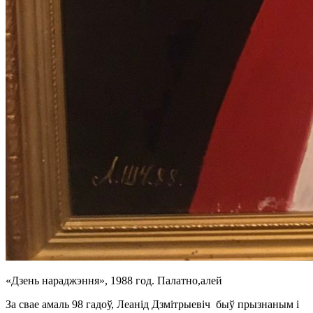
«Дзень нараджэння», 1988 год. Палатно,алей
За свае амаль 98 гадоў, Леанід Дзмітрыевіч быў прызнаным і