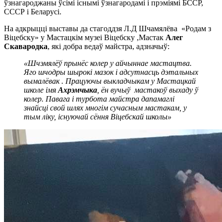
ўзнагароджаны ўсімі існымі ўзнагародамі і прэміямі БССР,
СССР і Беларусі.
На адкрыцці выставы да стагоддзя Л.Д Шчамялёва «Родам з
Віцебску» у Мастацкім музеі Віцебску ,Мастак
Алег
Скавародка
, які добра ведаў майстра, адзначыў:
«Шчэмялёў прынёс колер у айчыннае мастацтва.
Яго шчодры шырокі мазок і адсутнасць дэтальных
вымалёвак . Працуючы выкладчыкам у Мастацкай
школе імя
Ахрэмчыка
, ён вучыў мастакоў выхаду ў
колер. Павага і турбота майстра дапамаглі
знайсці свой шлях многім сучасным мастакам, у
тым ліку, існуючай сёння Віцебскай школы»