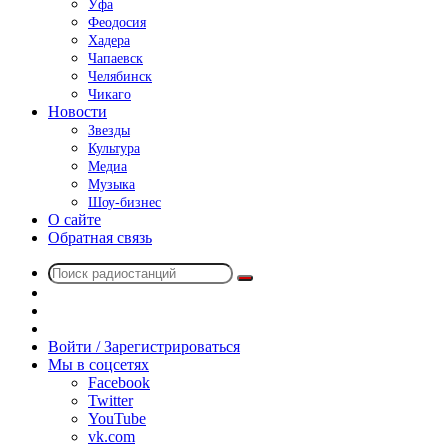
Уфа
Феодосия
Хадера
Чапаевск
Челябинск
Чикаго
Новости
Звезды
Культура
Медиа
Музыка
Шоу-бизнес
О сайте
Обратная связь
Поиск
Switch
радиостанций
skin
Sidebar
Случайное
радио
Войти / Зарегистрироваться
Мы в соцсетях
Facebook
Twitter
YouTube
vk.com