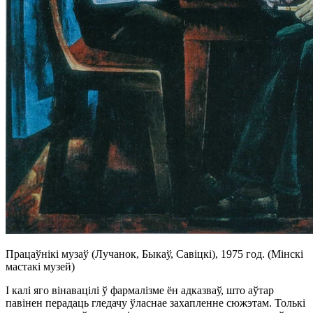
Працаўнікі музаў (Лучанок, Быкаў, Савіцкі), 1975 год. (Мінскі
мастакі музей)
І калі яго вінавацілі ў фармалізме ён адказваў, што аўтар
павінен перадаць гледачу ўласнае захапленне сюжэтам. Толькі