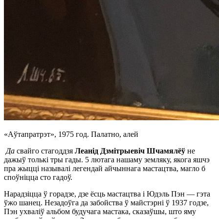
«Аўтапратрэт», 1975 год. Палатно, алей
Да
свайго стагоддзя
Леанід Дзмітрыевіч Шчамялёў
не
дажыў толькі тры гады. 5 лютага нашаму земляку, якога яшчэ
пра жыцці называлі легендай айчыннага мастацтва, магло б
споўніцца сто гадоў.
Нарадзіцца ў горадзе, дзе ёсць мастацтва і Юдэль Пэн — гэта
ўжо шанец. Незадоўга да забойства ў майстэрні ў 1937 годзе,
Пэн ухваліў альбом будучага мастака, сказаўшы, што яму