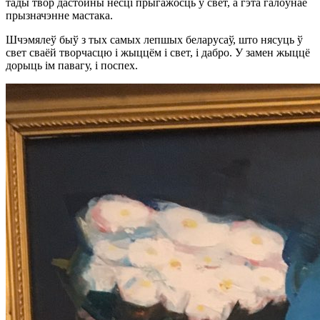
тады твор дастойны несці прыгажосць у свет, а гэта галоўнае
прызначэнне мастака.
Шчэмялеў быў з тых самых лепшых беларусаў, што нясуць ў
свет сваёй творчасцю і жыццём і свет, і дабро. У замен жыццё
дорыць ім павагу, і поспех.