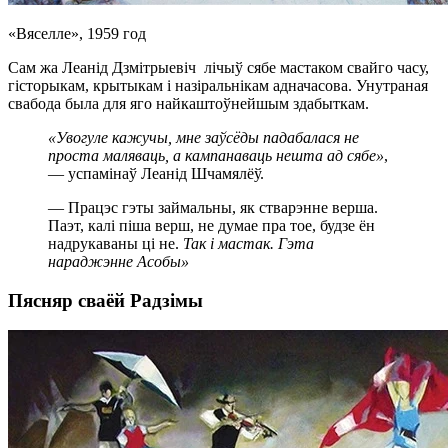
«Вяселле», 1959 год
Сам жа Леанід Дзмітрыевіч лічыў сябе мастаком свайго часу,
гісторыкам, крытыкам і назіральнікам адначасова. Унутраная
свабода была для яго найкаштоўнейшым здабыткам.
«Увогуле кажучы, мне заўсёды падабалася не
проста маляваць, а кампанаваць нешта ад сябе»
,
— успамінаў Леанід Шчамялёў.
— Працэс гэты займальны, як стварэнне верша.
Паэт, калі піша верш, не думае пра тое, будзе ён
надрукаваны ці не.
Так і мастак. Гэта
нараджэнне Асобы»
Пясняр сваёй Радзімы