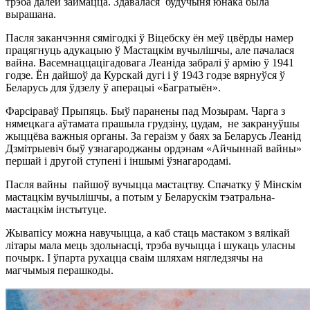
трэба далей займацца. Здавалася будучыня юнака была
вырашана.
Пасля заканчэння сямігодкі ў Віцебску ён меў цвёрды намер
працягнуць адукацыю ў Мастацкім вучылішчы, але пачалася
вайна. Васемнаццацігадовага Леаніда забралі ў армію ў 1941
годзе. Ён дайшоў да Курскай дугі і ў 1943 годзе вярнуўся ў
Беларусь для ўдзелу ў аперацыі «Багратыён».
Фарсіраваў Прыпяць. Быў паранены пад Мозырам. Чарга з
нямецкага аўтамата прашыла грудзіну, цудам, не закрануўшы
жыццёва важныя органы. За гераізм у баях за Беларусь Леанід
Дзмітрыевіч быў узнагароджаны ордэнам «Айчыннай вайны»
першай і другой ступені і іншымі ўзнагародамі.
Пасля вайны пайшоў вучыцца мастацтву. Спачатку ў Мінскім
мастацкім вучылішчы, а потым у Беларускім тэатральна-
мастацкім інстытуце.
Жывапісу можна навучыцца, а каб стаць мастаком з вялікай
літары мала мець здольнасці, трэба вучыцца і шукаць уласны
почырк. І ўпарта рухацца сваім шляхам нягледзячы на
магчымыя перашкоды.