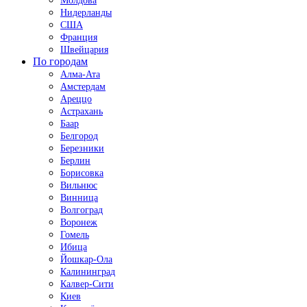
Молдова
Нидерланды
США
Франция
Швейцария
По городам
Алма-Ата
Амстердам
Ареццо
Астрахань
Баар
Белгород
Березники
Берлин
Борисовка
Вильнюс
Винница
Волгоград
Воронеж
Гомель
Ибица
Йошкар-Ола
Калининград
Калвер-Сити
Киев