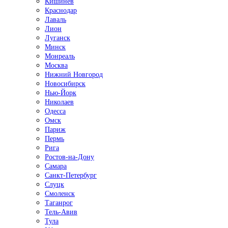
Кишинёв
Краснодар
Лаваль
Лион
Луганск
Минск
Монреаль
Москва
Нижний Новгород
Новосибирск
Нью-Йорк
Николаев
Одесса
Омск
Париж
Пермь
Рига
Ростов-на-Дону
Самара
Санкт-Петербург
Слуцк
Смоленск
Таганрог
Тель-Авив
Тула