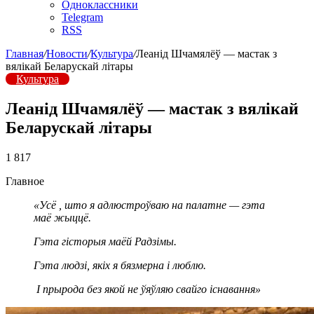
Одноклассники
Telegram
RSS
Главная
/
Новости
/
Культура
/
Леанід Шчамялёў — мастак з
вялікай Беларускай літары
Культура
Леанід Шчамялёў — мастак з вялікай
Беларускай літары
1 817
Главное
«Усё
,
што
я
адлюстроўваю
на
палатне
—
гэта
маё
жыццё
.
Гэта
гісторыя
маёй
Радзімы
.
Гэта
людзі
,
якіх
я
бязмерна
і
люблю
.
І
прырода
без
якой
не
ўяўляю
свайго
існавання»