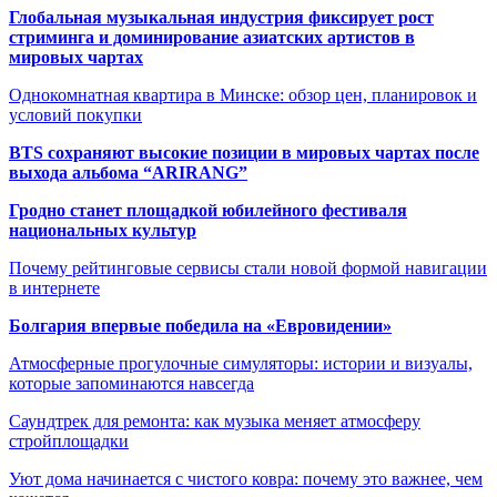
Глобальная музыкальная индустрия фиксирует рост
стриминга и доминирование азиатских артистов в
мировых чартах
Однокомнатная квартира в Минске: обзор цен, планировок и
условий покупки
BTS сохраняют высокие позиции в мировых чартах после
выхода альбома “ARIRANG”
Гродно станет площадкой юбилейного фестиваля
национальных культур
Почему рейтинговые сервисы стали новой формой навигации
в интернете
Болгария впервые победила на «Евровидении»
Атмосферные прогулочные симуляторы: истории и визуалы,
которые запоминаются навсегда
Саундтрек для ремонта: как музыка меняет атмосферу
стройплощадки
Уют дома начинается с чистого ковра: почему это важнее, чем