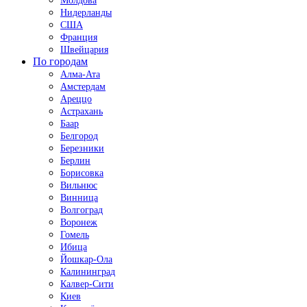
Молдова
Нидерланды
США
Франция
Швейцария
По городам
Алма-Ата
Амстердам
Ареццо
Астрахань
Баар
Белгород
Березники
Берлин
Борисовка
Вильнюс
Винница
Волгоград
Воронеж
Гомель
Ибица
Йошкар-Ола
Калининград
Калвер-Сити
Киев