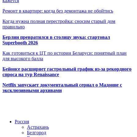
кажется
Ремонт в квартире: когда без демонтажа не обойтись
Когда нужна полная перестройка: сносим старый дом
правильно
Берлин превратился в столицу звука: стартовал
Superbooth 2026
Как готовиться к ЦТ по истории Беларуси: понятный план
для высокого балла
Бейонсе расширяет гастрольный график из-за рекордного
спроса на тур Renaissance
Netflix запускает документальный сериал о Мадонне с
эксклюзивными архивами
Радио по странам
Россия
Астрахань
Белгород