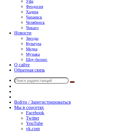
Уфа
Феодосия
Хадера
Чапаевск
Челябинск
Чикаго
Новости
Звезды
Культура
Медиа
Музыка
Шоу-бизнес
О сайте
Обратная связь
Поиск
Switch
радиостанций
skin
Sidebar
Случайное
радио
Войти / Зарегистрироваться
Мы в соцсетях
Facebook
Twitter
YouTube
vk.com