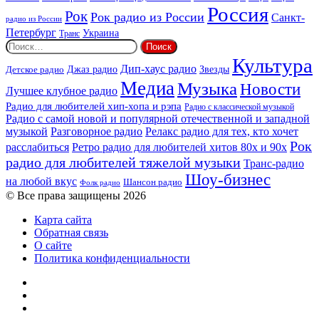
Россия
Рок
Рок радио из России
Санкт-
радио из России
Петербург
Украина
Транс
Найти:
Культура
Дип-хаус радио
Детское радио
Джаз радио
Звезды
Медиа
Музыка
Новости
Лучшее клубное радио
Радио для любителей хип-хопа и рэпа
Радио с классической музыкой
Радио с самой новой и популярной отечественной и западной
музыкой
Разговорное радио
Релакс радио для тех, кто хочет
Рок
расслабиться
Ретро радио для любителей хитов 80х и 90х
радио для любителей тяжелой музыки
Транс-радио
Шоу-бизнес
на любой вкус
Шансон радио
Фолк радио
© Все права защищены 2026
Карта сайта
Обратная связь
О сайте
Политика конфиденциальности
Facebook
Twitter
YouTube