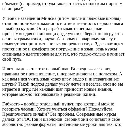
обычаев (например, откуда такая страсть к польским пирогам
и танцам?).
Учебные заведения Минска (в том числе и языковые школы)
отлично понимают важность и ответственность первого шага
– выбора курсов. Они разрабатывают специальные
программы для начинающих, где ученика бережно погрузят в
основы грамматики, научат базовому словарному запасу и
помогут воспринимать польскую речь на слух. Здесь вас ждет
постепенное и комфортное погружение в язык, ведь курсы
специально адаптированы для тех, кто только-только начинает
свой путь.
И вот вы делаете этот первый шаг. Впереди — алфавит,
правильное произношение, и первые диалоги на польском. А
как вам идея учить язык через игру, видео и интерактивные
штуки? Такой подход делает учебу легче и веселее, словно вы
играете в игру, где каждый шаг приносит новые знания,
которые можно использовать в реальной жизни.
Гибкость – вообще отдельный пункт, про который можно
говорить часами. Хотите учиться оффлайн? Пожалуйста.
Предпочитаете онлайн? Без проблем. Современные курсы
далеки от ГОСТов и шаблонов, сегодня они сочетают в себе
абсолютно разные форматы: интенсивные уроки для тех, кто