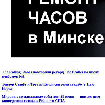
The Rolling Stones повторили рекорд The Beatles по числу
альбомов №1
Тейлор Свифт и Трэвис Келси сыграли свадьбу в Нью-
Йорке
Мировые музыкальные события: 29 июня — пик летнего
концертного сезона в Европе и США