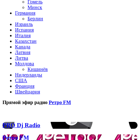
Гомель
Минск
Германия
Берлин
Израиль
Испания
Италия
Казахстан
Канада
Латвия
Литва
Молдова
Кишинёв
Нидерланды
США
Франция
Швейцария
Прямой эфир радио
Ретро FM
Популярные радиостанции
PRO
PRO Dj Radio
Dj
Radio
Ретро
Ретро FM