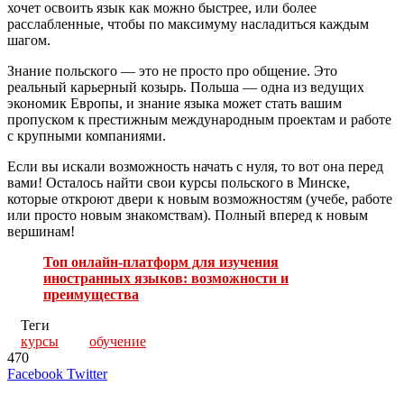
хочет освоить язык как можно быстрее, или более
расслабленные, чтобы по максимуму насладиться каждым
шагом.
Знание польского — это не просто про общение. Это
реальный карьерный козырь. Польша — одна из ведущих
экономик Европы, и знание языка может стать вашим
пропуском к престижным международным проектам и работе
с крупными компаниями.
Если вы искали возможность начать с нуля, то вот она перед
вами! Осталось найти свои курсы польского в Минске,
которые откроют двери к новым возможностям (учебе, работе
или просто новым знакомствам). Полный вперед к новым
вершинам!
Топ онлайн-платформ для изучения
иностранных языков: возможности и
преимущества
Теги
курсы
обучение
470
LinkedIn
Tumblr
Reddit
Вконтакте
Одноклассники
Skype
Messenger
Messenger
WhatsApp
Telegram
Viber
Line
Поделиться
Печатать
Facebook
Twitter
через