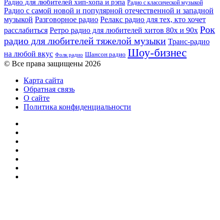
Радио для любителей хип-хопа и рэпа
Радио с классической музыкой
Радио с самой новой и популярной отечественной и западной
музыкой
Разговорное радио
Релакс радио для тех, кто хочет
Рок
расслабиться
Ретро радио для любителей хитов 80х и 90х
радио для любителей тяжелой музыки
Транс-радио
Шоу-бизнес
на любой вкус
Шансон радио
Фолк радио
© Все права защищены 2026
Карта сайта
Обратная связь
О сайте
Политика конфиденциальности
Facebook
Twitter
YouTube
vk.com
Одноклассники
Telegram
RSS
Кнопка
«Наверх»