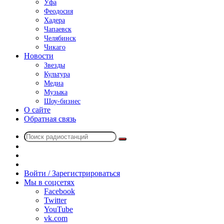
Уфа
Феодосия
Хадера
Чапаевск
Челябинск
Чикаго
Новости
Звезды
Культура
Медиа
Музыка
Шоу-бизнес
О сайте
Обратная связь
Поиск
Switch
радиостанций
skin
Sidebar
Случайное
радио
Войти / Зарегистрироваться
Мы в соцсетях
Facebook
Twitter
YouTube
vk.com