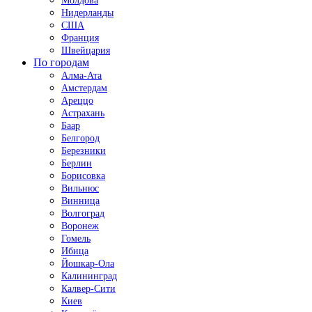
Молдова
Нидерланды
США
Франция
Швейцария
По городам
Алма-Ата
Амстердам
Ареццо
Астрахань
Баар
Белгород
Березники
Берлин
Борисовка
Вильнюс
Винница
Волгоград
Воронеж
Гомель
Ибица
Йошкар-Ола
Калининград
Калвер-Сити
Киев