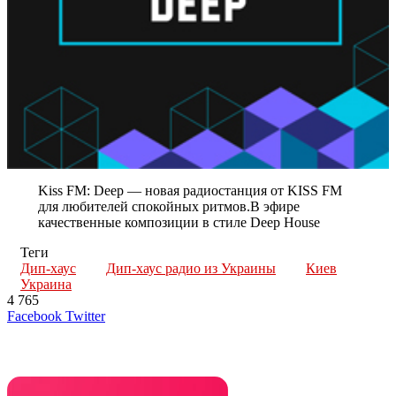
Kiss FM: Deep — новая радиостанция от KISS FM
для любителей спокойных ритмов.В эфире
качественные композиции в стиле Deep House
Теги
Дип-хаус
Дип-хаус радио из Украины
Киев
Украина
4 765
LinkedIn
Tumblr
Reddit
Вконтакте
Одноклассники
Skype
Messenger
Messenger
WhatsApp
Telegram
Viber
Line
Поделиться
Печатать
Facebook
Twitter
через
электронную
Похожие радио
почту