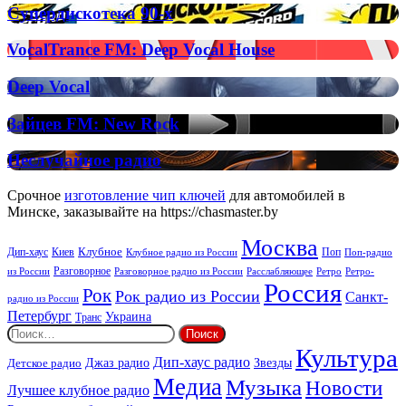
on
Супердискотека
Супердискотека 90-х
Radio
90-
х
VocalTrance
VocalTrance FM: Deep Vocal House
FM:
Deep
Deep
Deep Vocal
Vocal
Vocal
House
Зайцев
Зайцев FM: New Rock
FM:
New
Неслучайное
Неслучайное радио
Rock
радио
Срочное
изготовление чип ключей
для автомобилей в
Минске, заказывайте на https://chasmaster.by
Москва
Киев
Клубное
Дип-хаус
Поп
Поп-радио
Клубное радио из России
из России
Разговорное
Расслабляющее
Ретро
Разговорное радио из России
Ретро-
Россия
Рок
Рок радио из России
Санкт-
радио из России
Петербург
Украина
Транс
Найти:
Культура
Дип-хаус радио
Детское радио
Джаз радио
Звезды
Медиа
Музыка
Новости
Лучшее клубное радио