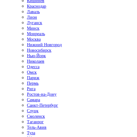
Кишинёв
Краснодар
Лаваль
Лион
Луганск
Минск
Монреаль
Москва
Нижний Новгород
Новосибирск
Нью-Йорк
Николаев
Одесса
Омск
Париж
Пермь
Рига
Ростов-на-Дону
Самара
Санкт-Петербург
Слуцк
Смоленск
Таганрог
Тель-Авив
Тула