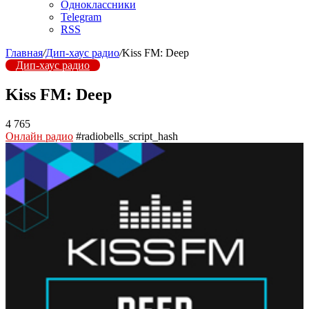
Одноклассники
Telegram
RSS
Главная
/
Дип-хаус радио
/
Kiss FM: Deep
Дип-хаус радио
Kiss FM: Deep
4 765
Онлайн радио
#radiobells_script_hash