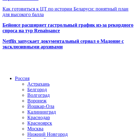
Как готовиться к ЦТ по истории Беларуси: понятный план
для высокого балла
Бейонсе расширяет гастрольный график из-за рекордного
спроса на тур Renaissance
Netflix запускает документальный сериал о Мадонне с
эксклюзивными архивами
Радио по странам
Россия
Астрахань
Белгород
Волгоград
Воронеж
Йошкар-Ола
Калининград
Краснодар
Красноярск
Москва
Нижний Новгород