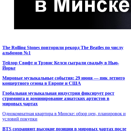
The Rolling Stones повторили рекорд The Beatles по числу
альбомов №1
Тейлор Свифт и Трэвис Келси сыграли свадьбу в Нью-
Йорке
Мировые музыкальные события: 29 июня — пик летнего
концертного сезона в Европе и США
Глобальная музыкальная индустрия фиксирует рост
стриминга и доминирование азиатских артистов в
мировых чартах
Однокомнатная квартира в Минске: обзор цен, планировок и
условий покупки
BTS сохраняют высокие позиции в мировых чартах после