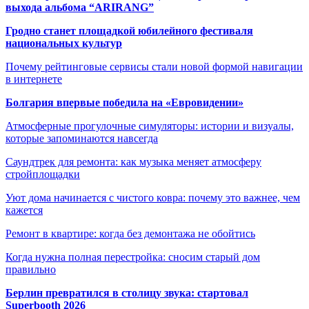
выхода альбома “ARIRANG”
Гродно станет площадкой юбилейного фестиваля
национальных культур
Почему рейтинговые сервисы стали новой формой навигации
в интернете
Болгария впервые победила на «Евровидении»
Атмосферные прогулочные симуляторы: истории и визуалы,
которые запоминаются навсегда
Саундтрек для ремонта: как музыка меняет атмосферу
стройплощадки
Уют дома начинается с чистого ковра: почему это важнее, чем
кажется
Ремонт в квартире: когда без демонтажа не обойтись
Когда нужна полная перестройка: сносим старый дом
правильно
Берлин превратился в столицу звука: стартовал
Superbooth 2026