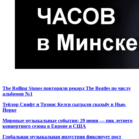
The Rolling Stones повторили рекорд The Beatles по числу
альбомов №1
Тейлор Свифт и Трэвис Келси сыграли свадьбу в Нью-
Йорке
Мировые музыкальные события: 29 июня — пик летнего
концертного сезона в Европе и США
Глобальная музыкальная индустрия фиксирует рост