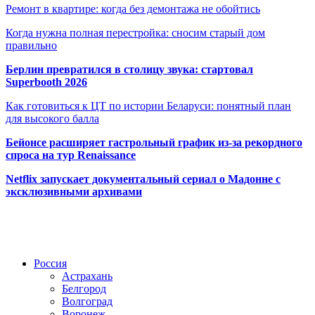
Ремонт в квартире: когда без демонтажа не обойтись
Когда нужна полная перестройка: сносим старый дом
правильно
Берлин превратился в столицу звука: стартовал
Superbooth 2026
Как готовиться к ЦТ по истории Беларуси: понятный план
для высокого балла
Бейонсе расширяет гастрольный график из-за рекордного
спроса на тур Renaissance
Netflix запускает документальный сериал о Мадонне с
эксклюзивными архивами
Радио по странам
Россия
Астрахань
Белгород
Волгоград
Воронеж