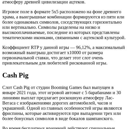
атмосферу древней цивилизации ацтеков.
Игровое поле в формате 5х5 расположено на фоне древнего
храма, а выигрышные комбинации формируются из пяти или
более одинаковых символов, соседствующих горизонтально
или вертикально. Символы разделены на низко и
высокооплачиваемые, последние из которых представлены
тематическими иконками, связанными с ацтекской культурой.
Коэффициент RTP у данной игры — 96,12%, а максимальный
возможный выигрыш достигает x10000 от размера
первоначальной ставки, что делает этот слот очень
привлекательным для любителей рискованной игры.
Cash Pig
Слот Cash Pig от студии Booming Games был выпущен в
январе 2021 года, этот игровой автомат с 5 барабанами и 30
линиями выплат предлагает роскошную атмосферу Лас-
Вегаса с изображениями дорогих автомобилей, часов и
украшений. Одной из главных особенностей игры являются
фриспины, которые активируются при выпадении трех или
более бонусных символов в виде бокалов шампанского.
Во время бесплатных вращений действуют специальные