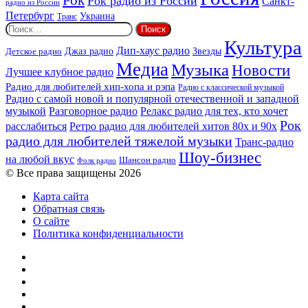
Рок
Рок радио из России
Санкт-
радио из России
Петербург
Украина
Транс
Найти:
Культура
Дип-хаус радио
Детское радио
Джаз радио
Звезды
Медиа
Музыка
Новости
Лучшее клубное радио
Радио для любителей хип-хопа и рэпа
Радио с классической музыкой
Радио с самой новой и популярной отечественной и западной
музыкой
Разговорное радио
Релакс радио для тех, кто хочет
Рок
расслабиться
Ретро радио для любителей хитов 80х и 90х
радио для любителей тяжелой музыки
Транс-радио
Шоу-бизнес
на любой вкус
Шансон радио
Фолк радио
© Все права защищены 2026
Карта сайта
Обратная связь
О сайте
Политика конфиденциальности
Facebook
Twitter
YouTube
vk.com
Одноклассники