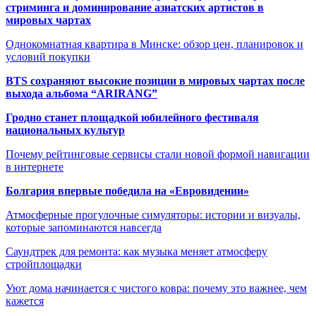
стриминга и доминирование азиатских артистов в
мировых чартах
Однокомнатная квартира в Минске: обзор цен, планировок и
условий покупки
BTS сохраняют высокие позиции в мировых чартах после
выхода альбома “ARIRANG”
Гродно станет площадкой юбилейного фестиваля
национальных культур
Почему рейтинговые сервисы стали новой формой навигации
в интернете
Болгария впервые победила на «Евровидении»
Атмосферные прогулочные симуляторы: истории и визуалы,
которые запоминаются навсегда
Саундтрек для ремонта: как музыка меняет атмосферу
стройплощадки
Уют дома начинается с чистого ковра: почему это важнее, чем
кажется