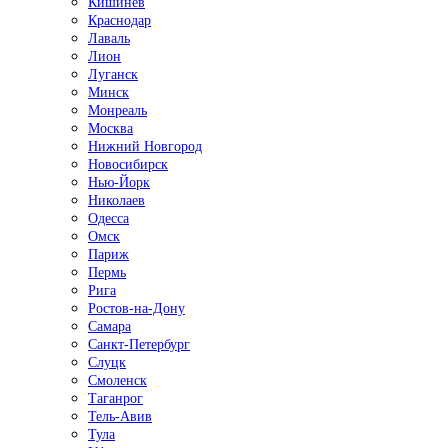
Кишинёв
Краснодар
Лаваль
Лион
Луганск
Минск
Монреаль
Москва
Нижний Новгород
Новосибирск
Нью-Йорк
Николаев
Одесса
Омск
Париж
Пермь
Рига
Ростов-на-Дону
Самара
Санкт-Петербург
Слуцк
Смоленск
Таганрог
Тель-Авив
Тула