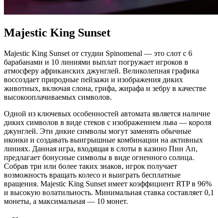
Majestic King Sunset
Majestic King Sunset от студии Spinomenal — это слот с 6
барабанами и 10 линиями выплат погружает игроков в
атмосферу африканских джунглей. Великолепная графика
воссоздает природные пейзажи и изображения диких
животных, включая слона, грифа, жирафа и зебру в качестве
высокооплачиваемых символов.
Одной из ключевых особенностей автомата является наличие
диких символов в виде стеков с изображением льва — короля
джунглей. Эти дикие символы могут заменять обычные
иконки и создавать выигрышные комбинации на активных
линиях. Данная игра, входящая в слоты в казино Пин Ап,
предлагает бонусные символы в виде огненного солнца.
Собрав три или более таких знаков, игрок получает
возможность вращать колесо и выиграть бесплатные
вращения. Majestic King Sunset имеет коэффициент RTP в 96%
и высокую волатильность. Минимальная ставка составляет 0,1
монеты, а максимальная — 10 монет.