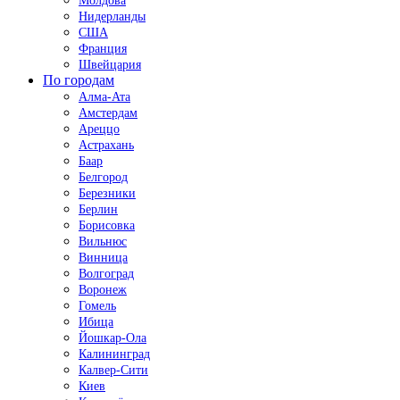
Молдова
Нидерланды
США
Франция
Швейцария
По городам
Алма-Ата
Амстердам
Ареццо
Астрахань
Баар
Белгород
Березники
Берлин
Борисовка
Вильнюс
Винница
Волгоград
Воронеж
Гомель
Ибица
Йошкар-Ола
Калининград
Калвер-Сити
Киев