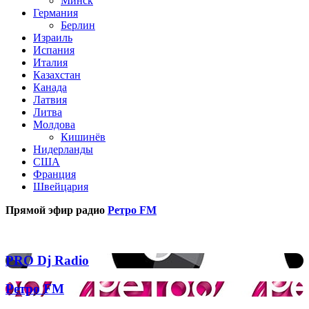
Минск
Германия
Берлин
Израиль
Испания
Италия
Казахстан
Канада
Латвия
Литва
Молдова
Кишинёв
Нидерланды
США
Франция
Швейцария
Прямой эфир радио
Ретро FM
Популярные радиостанции
PRO
PRO Dj Radio
Dj
Radio
Ретро
Ретро FM
FM