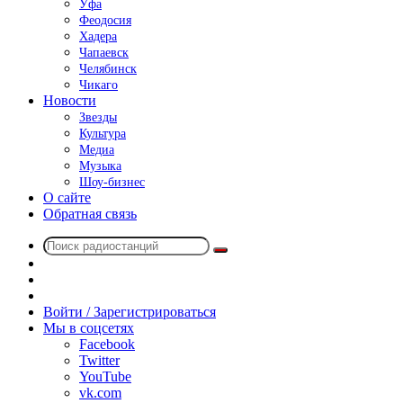
Уфа
Феодосия
Хадера
Чапаевск
Челябинск
Чикаго
Новости
Звезды
Культура
Медиа
Музыка
Шоу-бизнес
О сайте
Обратная связь
Поиск
Switch
радиостанций
skin
Sidebar
Случайное
радио
Войти / Зарегистрироваться
Мы в соцсетях
Facebook
Twitter
YouTube
vk.com