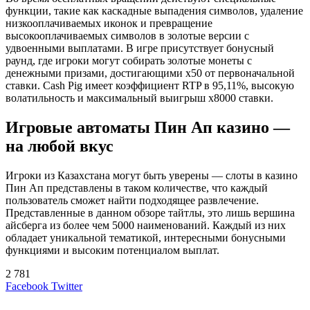
функции, такие как каскадные выпадения символов, удаление
низкооплачиваемых иконок и превращение
высокооплачиваемых символов в золотые версии с
удвоенными выплатами. В игре присутствует бонусный
раунд, где игроки могут собирать золотые монеты с
денежными призами, достигающими x50 от первоначальной
ставки. Cash Pig имеет коэффициент RTP в 95,11%, высокую
волатильность и максимальный выигрыш x8000 ставки.
Игровые автоматы Пин Ап казино —
на любой вкус
Игроки из Казахстана могут быть уверены — слоты в казино
Пин Ап представлены в таком количестве, что каждый
пользователь сможет найти подходящее развлечение.
Представленные в данном обзоре тайтлы, это лишь вершина
айсберга из более чем 5000 наименований. Каждый из них
обладает уникальной тематикой, интересными бонусными
функциями и высоким потенциалом выплат.
2 781
LinkedIn
Tumblr
Reddit
Вконтакте
Одноклассники
Skype
Messenger
Messenger
WhatsApp
Telegram
Viber
Line
Поделиться
Печатать
Facebook
Twitter
через