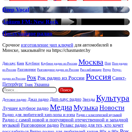
FM:
Deep
Deep
Deep Vocal
Vocal
Vocal
House
Зайцев
Зайцев FM: New Rock
FM:
New
Неслучайное
Неслучайное радио
Rock
радио
Срочное
изготовление чип ключей
для автомобилей в
Минске, заказывайте на https://chasmaster.by
Москва
Киев
Клубное
Дип-хаус
Поп
Поп-радио
Клубное радио из России
из России
Разговорное
Расслабляющее
Ретро
Разговорное радио из России
Ретро-
Россия
Рок
Рок радио из России
Санкт-
радио из России
Петербург
Украина
Транс
Найти:
Культура
Дип-хаус радио
Детское радио
Джаз радио
Звезды
Медиа
Музыка
Новости
Лучшее клубное радио
Радио для любителей хип-хопа и рэпа
Радио с классической музыкой
Радио с самой новой и популярной отечественной и западной
музыкой
Разговорное радио
Релакс радио для тех, кто хочет
Рок
расслабиться
Ретро радио для любителей хитов 80х и 90х