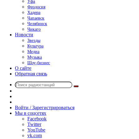
Уфа
Феодосия
Хадера
Чапаевск
Челябинск
Чикаго
Новости
Звезды
Культура
Медиа
Музыка
Шоу-бизнес
О сайте
Обратная связь
Поиск
Switch
радиостанций
skin
Sidebar
Случайное
радио
Войти / Зарегистрироваться
Мы в соцсетях
Facebook
Twitter
YouTube
vk.com