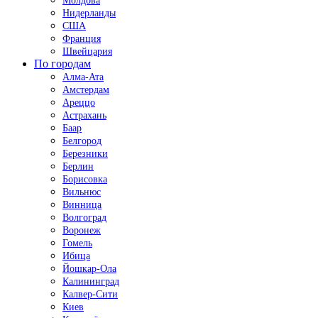
Молдова
Нидерланды
США
Франция
Швейцария
По городам
Алма-Ата
Амстердам
Ареццо
Астрахань
Баар
Белгород
Березники
Берлин
Борисовка
Вильнюс
Винница
Волгоград
Воронеж
Гомель
Ибица
Йошкар-Ола
Калининград
Калвер-Сити
Киев