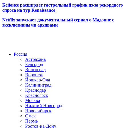
Бейонсе расширяет гастрольный график из-за рекордного
спроса на тур Renaissance
Netflix запускает документальный сериал о Мадонне с
эксклюзивными архивами
Радио по странам
Россия
Астрахань
Белгород
Волгоград
Воронеж
Йошкар-Ола
Калининград
Краснодар
Красноярск
Москва
Нижний Новгород
Новосибирск
Омск
Пермь
Ростов-на-Дону