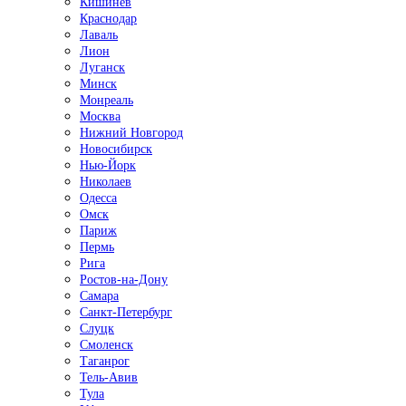
Кишинёв
Краснодар
Лаваль
Лион
Луганск
Минск
Монреаль
Москва
Нижний Новгород
Новосибирск
Нью-Йорк
Николаев
Одесса
Омск
Париж
Пермь
Рига
Ростов-на-Дону
Самара
Санкт-Петербург
Слуцк
Смоленск
Таганрог
Тель-Авив
Тула