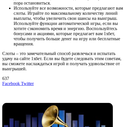
пора остановиться.
Используйте все возможности, которые предлагают вам
слоты. Играйте по максимальному количеству линий
выплаты, чтобы увеличить свои шансы на выигрыш.
Используйте функции автоматической игры, если вы
хотите сэкономить время и энергию. Воспользуйтесь
бонусами и акциями, которые предлагает вам 1хбет,
чтобы получить больше денег на игру или бесплатные
вращения.
Слоты – это замечательный способ развлечься и испытать
удачу на сайте 1хбет. Если вы будете следовать этим советам,
вы сможете наслаждаться игрой и получать удовольствие от
выигрышей.
637
LinkedIn
Tumblr
Reddit
Вконтакте
Одноклассники
Skype
Messenger
Messenger
WhatsApp
Telegram
Viber
Line
Поделиться
Печатать
Facebook
Twitter
через
электронную
Похожие радио
почту