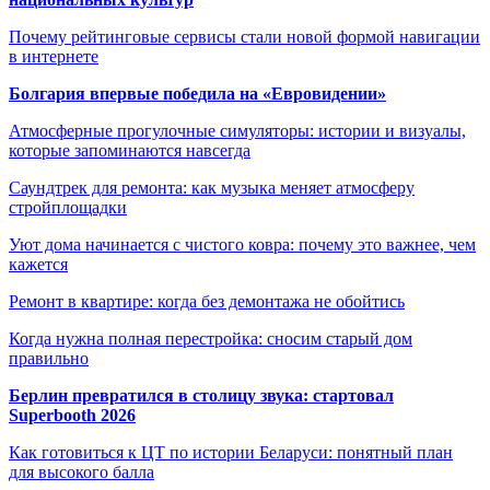
Почему рейтинговые сервисы стали новой формой навигации
в интернете
Болгария впервые победила на «Евровидении»
Атмосферные прогулочные симуляторы: истории и визуалы,
которые запоминаются навсегда
Саундтрек для ремонта: как музыка меняет атмосферу
стройплощадки
Уют дома начинается с чистого ковра: почему это важнее, чем
кажется
Ремонт в квартире: когда без демонтажа не обойтись
Когда нужна полная перестройка: сносим старый дом
правильно
Берлин превратился в столицу звука: стартовал
Superbooth 2026
Как готовиться к ЦТ по истории Беларуси: понятный план
для высокого балла