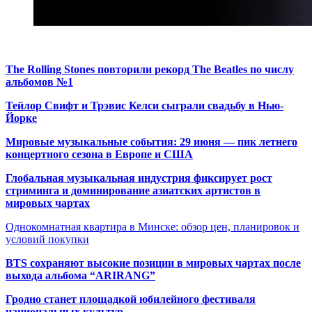
The Rolling Stones повторили рекорд The Beatles по числу
альбомов №1
Тейлор Свифт и Трэвис Келси сыграли свадьбу в Нью-
Йорке
Мировые музыкальные события: 29 июня — пик летнего
концертного сезона в Европе и США
Глобальная музыкальная индустрия фиксирует рост
стриминга и доминирование азиатских артистов в
мировых чартах
Однокомнатная квартира в Минске: обзор цен, планировок и
условий покупки
BTS сохраняют высокие позиции в мировых чартах после
выхода альбома “ARIRANG”
Гродно станет площадкой юбилейного фестиваля
национальных культур