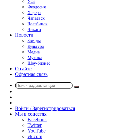
Уфа
Феодосия
Хадера
Чапаевск
Челябинск
Чикаго
Новости
Звезды
Культура
Медиа
Музыка
Шоу-бизнес
О сайте
Обратная связь
Поиск
Switch
радиостанций
skin
Sidebar
Случайное
радио
Войти / Зарегистрироваться
Мы в соцсетях
Facebook
Twitter
YouTube
vk.com