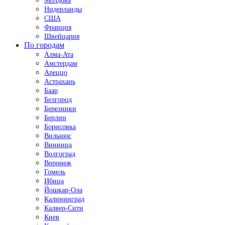
Молдова
Нидерланды
США
Франция
Швейцария
По городам
Алма-Ата
Амстердам
Ареццо
Астрахань
Баар
Белгород
Березники
Берлин
Борисовка
Вильнюс
Винница
Волгоград
Воронеж
Гомель
Ибица
Йошкар-Ола
Калининград
Калвер-Сити
Киев