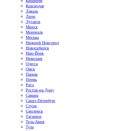
Кишинёв
Краснодар
Лаваль
Лион
Луганск
Минск
Монреаль
Москва
Нижний Новгород
Новосибирск
Нью-Йорк
Николаев
Одесса
Омск
Париж
Пермь
Рига
Ростов-на-Дону
Самара
Санкт-Петербург
Слуцк
Смоленск
Таганрог
Тель-Авив
Тула