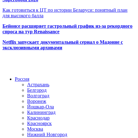
Как готовиться к ЦТ по истории Беларуси: понятный план
для высокого балла
Бейонсе расширяет гастрольный график из-за рекордного
спроса на тур Renaissance
Netflix запускает документальный сериал о Мадонне с
эксклюзивными архивами
Радио по странам
Россия
Астрахань
Белгород
Волгоград
Воронеж
Йошкар-Ола
Калининград
Краснодар
Красноярск
Москва
Нижний Новгород