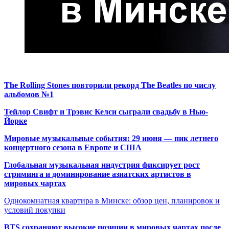
The Rolling Stones повторили рекорд The Beatles по числу
альбомов №1
Тейлор Свифт и Трэвис Келси сыграли свадьбу в Нью-
Йорке
Мировые музыкальные события: 29 июня — пик летнего
концертного сезона в Европе и США
Глобальная музыкальная индустрия фиксирует рост
стриминга и доминирование азиатских артистов в
мировых чартах
Однокомнатная квартира в Минске: обзор цен, планировок и
условий покупки
BTS сохраняют высокие позиции в мировых чартах после