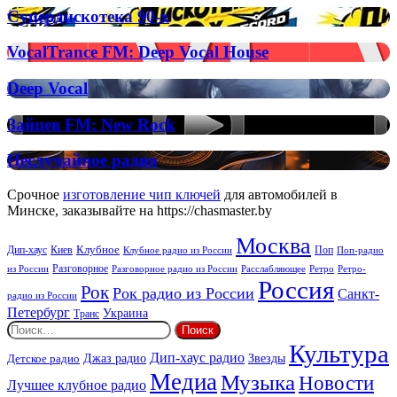
on
Супердискотека
Супердискотека 90-х
Radio
90-
х
VocalTrance
VocalTrance FM: Deep Vocal House
FM:
Deep
Deep
Deep Vocal
Vocal
Vocal
House
Зайцев
Зайцев FM: New Rock
FM:
New
Неслучайное
Неслучайное радио
Rock
радио
Срочное
изготовление чип ключей
для автомобилей в
Минске, заказывайте на https://chasmaster.by
Москва
Киев
Клубное
Дип-хаус
Поп
Поп-радио
Клубное радио из России
из России
Разговорное
Расслабляющее
Ретро
Разговорное радио из России
Ретро-
Россия
Рок
Рок радио из России
Санкт-
радио из России
Петербург
Украина
Транс
Найти:
Культура
Дип-хаус радио
Детское радио
Джаз радио
Звезды
Медиа
Музыка
Новости
Лучшее клубное радио