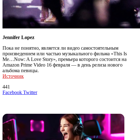
Jennifer Lopez
Пока не понятно, является ли видео самостоятельным
произведением или частью музыкального фильма «This Is
Me…Now: A Love Story», премьера которого состоится на
Amazon Prime Video 16 февраля — в день релиза нового
альбома певицы.
Источник
441
LinkedIn
Tumblr
Reddit
Вконтакте
Одноклассники
Skype
Messenger
Messenger
WhatsApp
Telegram
Viber
Line
Поделиться
Печатать
Facebook
Twitter
через
электронную
Похожие радио
почту