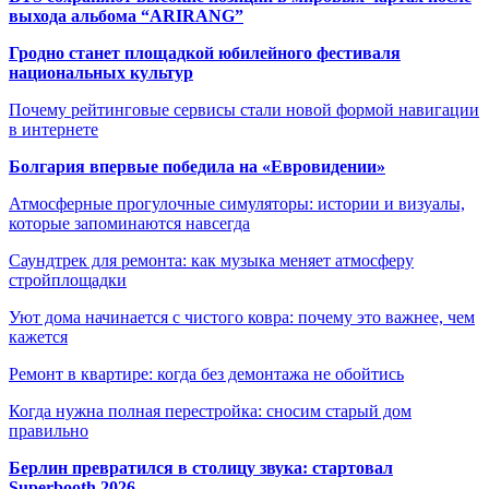
выхода альбома “ARIRANG”
Гродно станет площадкой юбилейного фестиваля
национальных культур
Почему рейтинговые сервисы стали новой формой навигации
в интернете
Болгария впервые победила на «Евровидении»
Атмосферные прогулочные симуляторы: истории и визуалы,
которые запоминаются навсегда
Саундтрек для ремонта: как музыка меняет атмосферу
стройплощадки
Уют дома начинается с чистого ковра: почему это важнее, чем
кажется
Ремонт в квартире: когда без демонтажа не обойтись
Когда нужна полная перестройка: сносим старый дом
правильно
Берлин превратился в столицу звука: стартовал
Superbooth 2026