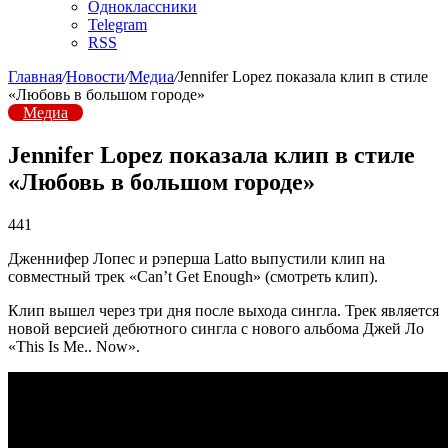
Одноклассники
Telegram
RSS
Главная
/
Новости
/
Медиа
/
Jennifer Lopez показала клип в стиле
«Любовь в большом городе»
Медиа
Jennifer Lopez показала клип в стиле
«Любовь в большом городе»
441
Дженнифер Лопес и рэперша Latto выпустили клип на
совместный трек «Can’t Get Enough» (смотреть клип).
Клип вышел через три дня после выхода сингла. Трек является
новой версией дебютного сингла с нового альбома Джей Ло
«This Is Me.. Now».