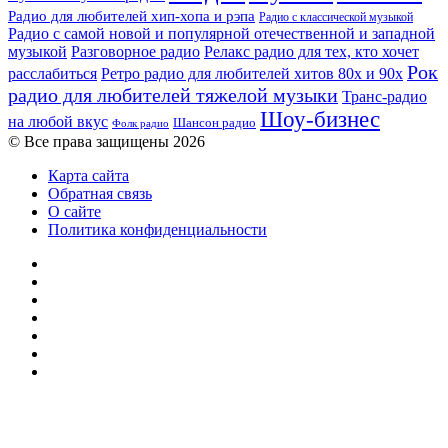
Радио для любителей хип-хопа и рэпа
Радио с классической музыкой
Радио с самой новой и популярной отечественной и западной
музыкой
Разговорное радио
Релакс радио для тех, кто хочет
Рок
расслабиться
Ретро радио для любителей хитов 80х и 90х
радио для любителей тяжелой музыки
Транс-радио
Шоу-бизнес
на любой вкус
Шансон радио
Фолк радио
© Все права защищены 2026
Карта сайта
Обратная связь
О сайте
Политика конфиденциальности
Facebook
Twitter
YouTube
vk.com
Одноклассники
Telegram
RSS
Кнопка
«Наверх»