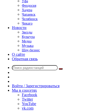
Уфа
Феодосия
Хадера
Чапаевск
Челябинск
Чикаго
Новости
Звезды
Культура
Медиа
Музыка
Шоу-бизнес
О сайте
Обратная связь
Поиск
Switch
радиостанций
skin
Sidebar
Случайное
радио
Войти / Зарегистрироваться
Мы в соцсетях
Facebook
Twitter
YouTube
vk.com