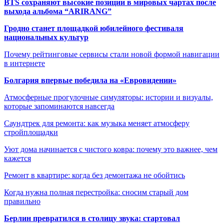
BTS сохраняют высокие позиции в мировых чартах после
выхода альбома “ARIRANG”
Гродно станет площадкой юбилейного фестиваля
национальных культур
Почему рейтинговые сервисы стали новой формой навигации
в интернете
Болгария впервые победила на «Евровидении»
Атмосферные прогулочные симуляторы: истории и визуалы,
которые запоминаются навсегда
Саундтрек для ремонта: как музыка меняет атмосферу
стройплощадки
Уют дома начинается с чистого ковра: почему это важнее, чем
кажется
Ремонт в квартире: когда без демонтажа не обойтись
Когда нужна полная перестройка: сносим старый дом
правильно
Берлин превратился в столицу звука: стартовал