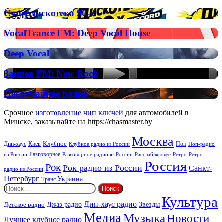
Full-
on
Супердискотека
Супердискотека 90-х
Radio
90-
х
VocalTrance
VocalTrance FM: Deep Vocal House
FM:
Deep
Deep
Deep Vocal
Vocal
Vocal
House
Зайцев
Зайцев FM: New Rock
FM:
New
Неслучайное
Неслучайное радио
Rock
радио
Срочное
изготовление чип ключей
для автомобилей в
Минске, заказывайте на https://chasmaster.by
Москва
Киев
Клубное
Дип-хаус
Поп
Поп-радио
Клубное радио из России
из России
Разговорное
Расслабляющее
Ретро
Разговорное радио из России
Ретро-
Россия
Рок
Рок радио из России
Санкт-
радио из России
Петербург
Украина
Транс
Найти:
Культура
Дип-хаус радио
Детское радио
Джаз радио
Звезды
Медиа
Музыка
Новости
Лучшее клубное радио