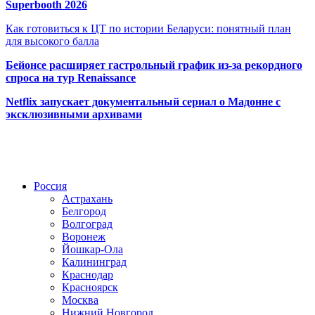
Superbooth 2026
Как готовиться к ЦТ по истории Беларуси: понятный план
для высокого балла
Бейонсе расширяет гастрольный график из-за рекордного
спроса на тур Renaissance
Netflix запускает документальный сериал о Мадонне с
эксклюзивными архивами
Радио по странам
Россия
Астрахань
Белгород
Волгоград
Воронеж
Йошкар-Ола
Калининград
Краснодар
Красноярск
Москва
Нижний Новгород