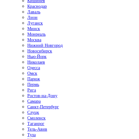
Кишинёв
Краснодар
Лаваль
Лион
Луганск
Минск
Монреаль
Москва
Нижний Новгород
Новосибирск
Нью-Йорк
Николаев
Одесса
Омск
Париж
Пермь
Рига
Ростов-на-Дону
Самара
Санкт-Петербург
Слуцк
Смоленск
Таганрог
Тель-Авив
Тула