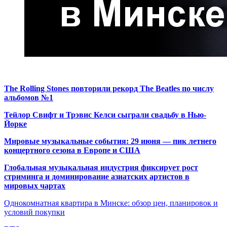
The Rolling Stones повторили рекорд The Beatles по числу
альбомов №1
Тейлор Свифт и Трэвис Келси сыграли свадьбу в Нью-
Йорке
Мировые музыкальные события: 29 июня — пик летнего
концертного сезона в Европе и США
Глобальная музыкальная индустрия фиксирует рост
стриминга и доминирование азиатских артистов в
мировых чартах
Однокомнатная квартира в Минске: обзор цен, планировок и
условий покупки