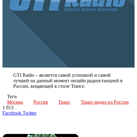
GTI Radio – является самой успешной и самой
лучшей на данный момент онлайн радиостанцией в
России, вещающей в стиле Trance.
Теги
Москва
Россия
Транс
Транс-радио из России
1 913
LinkedIn
Tumblr
Reddit
Вконтакте
Одноклассники
Skype
Messenger
Messenger
WhatsApp
Telegram
Viber
Line
Поделиться
Печатать
Facebook
Twitter
через
электронную
Похожие радио
почту