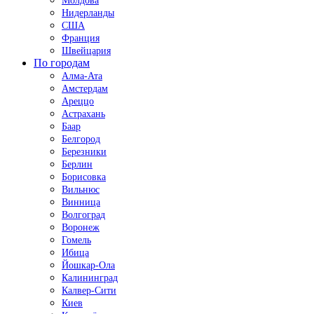
Молдова
Нидерланды
США
Франция
Швейцария
По городам
Алма-Ата
Амстердам
Ареццо
Астрахань
Баар
Белгород
Березники
Берлин
Борисовка
Вильнюс
Винница
Волгоград
Воронеж
Гомель
Ибица
Йошкар-Ола
Калининград
Калвер-Сити
Киев