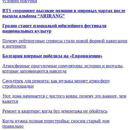
условий покупки
BTS сохраняют высокие позиции в мировых чартах после
выхода альбома “ARIRANG”
Гродно станет площадкой юбилейного фестиваля
национальных культур
Почему рейтинговые сервисы стали новой формой навигации
в интернете
Болгария впервые победила на «Евровидении»
Атмосферные прогулочные симуляторы: истории и визуалы,
которые запоминаются навсегда
Саундтрек для ремонта: как музыка меняет атмосферу
стройплощадки
Уют дома начинается с чистого ковра: почему это важнее, чем
кажется
Ремонт в квартире: когда без демонтажа не обойтись
Когда нужна полная перестройка: сносим старый дом
правильно