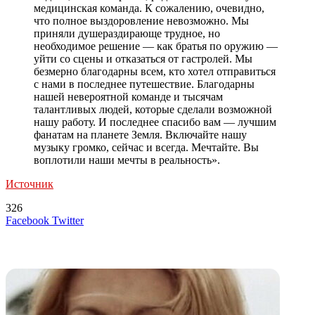
медицинская команда. К сожалению, очевидно,
что полное выздоровление невозможно. Мы
приняли душераздирающе трудное, но
необходимое решение — как братья по оружию —
уйти со сцены и отказаться от гастролей. Мы
безмерно благодарны всем, кто хотел отправиться
с нами в последнее путешествие. Благодарны
нашей невероятной команде и тысячам
талантливых людей, которые сделали возможной
нашу работу. И последнее спасибо вам — лучшим
фанатам на планете Земля. Включайте нашу
музыку громко, сейчас и всегда. Мечтайте. Вы
воплотили наши мечты в реальность».
Источник
326
LinkedIn
Tumblr
Reddit
Вконтакте
Одноклассники
Skype
Messenger
Messenger
WhatsApp
Telegram
Viber
Line
Поделиться
Печатать
Facebook
Twitter
через
электронную
Похожие радио
почту