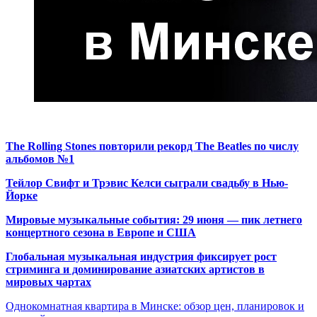
The Rolling Stones повторили рекорд The Beatles по числу
альбомов №1
Тейлор Свифт и Трэвис Келси сыграли свадьбу в Нью-
Йорке
Мировые музыкальные события: 29 июня — пик летнего
концертного сезона в Европе и США
Глобальная музыкальная индустрия фиксирует рост
стриминга и доминирование азиатских артистов в
мировых чартах
Однокомнатная квартира в Минске: обзор цен, планировок и