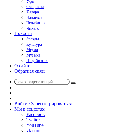
Уфа
Феодосия
Хадера
Чапаевск
Челябинск
Чикаго
Новости
Звезды
Культура
Медиа
Музыка
Шоу-бизнес
О сайте
Обратная связь
Поиск
Switch
радиостанций
skin
Sidebar
Случайное
радио
Войти / Зарегистрироваться
Мы в соцсетях
Facebook
Twitter
YouTube
vk.com