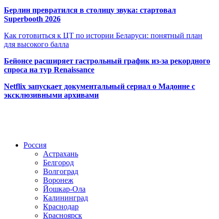
Берлин превратился в столицу звука: стартовал
Superbooth 2026
Как готовиться к ЦТ по истории Беларуси: понятный план
для высокого балла
Бейонсе расширяет гастрольный график из-за рекордного
спроса на тур Renaissance
Netflix запускает документальный сериал о Мадонне с
эксклюзивными архивами
Радио по странам
Россия
Астрахань
Белгород
Волгоград
Воронеж
Йошкар-Ола
Калининград
Краснодар
Красноярск