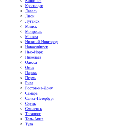
Кишинёв
Краснодар
Лаваль
Лион
Луганск
Минск
Монреаль
Москва
Нижний Новгород
Новосибирск
Нью-Йорк
Николаев
Одесса
Омск
Париж
Пермь
Рига
Ростов-на-Дону
Самара
Санкт-Петербург
Слуцк
Смоленск
Таганрог
Тель-Авив
Тула