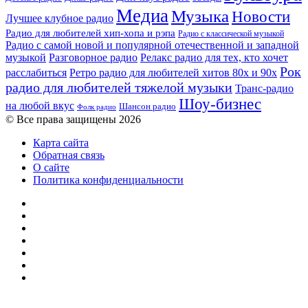
Медиа
Музыка
Новости
Лучшее клубное радио
Радио для любителей хип-хопа и рэпа
Радио с классической музыкой
Радио с самой новой и популярной отечественной и западной
музыкой
Разговорное радио
Релакс радио для тех, кто хочет
Рок
расслабиться
Ретро радио для любителей хитов 80х и 90х
радио для любителей тяжелой музыки
Транс-радио
Шоу-бизнес
на любой вкус
Шансон радио
Фолк радио
© Все права защищены 2026
Карта сайта
Обратная связь
О сайте
Политика конфиденциальности
Facebook
Twitter
YouTube
vk.com
Одноклассники
Telegram
RSS
Кнопка