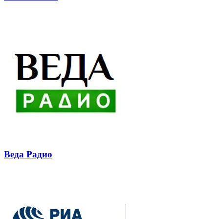
через
электронную
Похожие радио
почту
Веда Радио