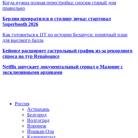
Когда нужна полная перестройка: сносим старый дом
правильно
Берлин превратился в столицу звука: стартовал
Superbooth 2026
Как готовиться к ЦТ по истории Беларуси: понятный план
для высокого балла
Бейонсе расширяет гастрольный график из-за рекордного
спроса на тур Renaissance
Netflix запускает документальный сериал о Мадонне с
эксклюзивными архивами
Радио по странам
Россия
Астрахань
Белгород
Волгоград
Воронеж
Йошкар-Ола
Калининград