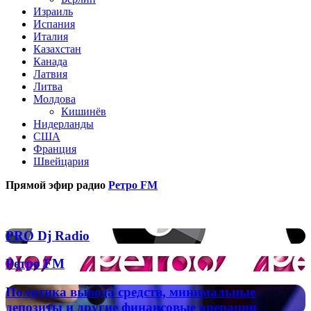
Израиль
Испания
Италия
Казахстан
Канада
Латвия
Литва
Молдова
Кишинёв
Нидерланды
США
Франция
Швейцария
Прямой эфир радио
Ретро FM
Популярные радиостанции
PRO
PRO Dj Radio
Dj
Radio
Ретро
Ретро FM
FM
Политика
Политика вывода средств, минимальные
вывода
депозиты и другие финансовые операции