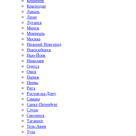
Кишинёв
Краснодар
Лаваль
Лион
Луганск
Минск
Монреаль
Москва
Нижний Новгород
Новосибирск
Нью-Йорк
Николаев
Одесса
Омск
Париж
Пермь
Рига
Ростов-на-Дону
Самара
Санкт-Петербург
Слуцк
Смоленск
Таганрог
Тель-Авив
Тула