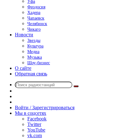
Уфа
Феодосия
Хадера
Чапаевск
Челябинск
Чикаго
Новости
Звезды
Культура
Медиа
Музыка
Шоу-бизнес
О сайте
Обратная связь
Поиск
Switch
радиостанций
skin
Sidebar
Случайное
радио
Войти / Зарегистрироваться
Мы в соцсетях
Facebook
Twitter
YouTube
vk.com