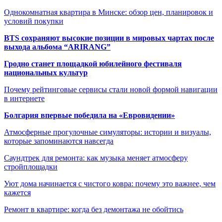
Однокомнатная квартира в Минске: обзор цен, планировок и
условий покупки
BTS сохраняют высокие позиции в мировых чартах после
выхода альбома “ARIRANG”
Гродно станет площадкой юбилейного фестиваля
национальных культур
Почему рейтинговые сервисы стали новой формой навигации
в интернете
Болгария впервые победила на «Евровидении»
Атмосферные прогулочные симуляторы: истории и визуалы,
которые запоминаются навсегда
Саундтрек для ремонта: как музыка меняет атмосферу
стройплощадки
Уют дома начинается с чистого ковра: почему это важнее, чем
кажется
Ремонт в квартире: когда без демонтажа не обойтись