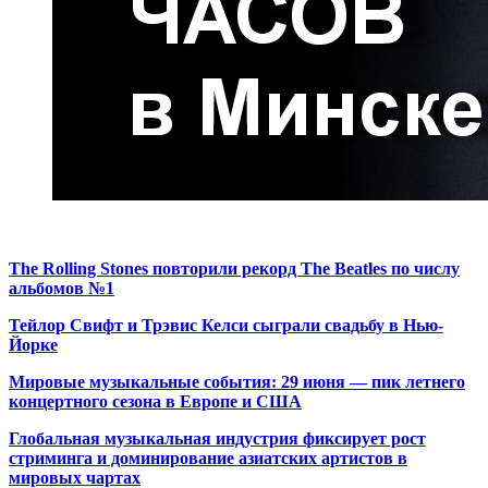
The Rolling Stones повторили рекорд The Beatles по числу
альбомов №1
Тейлор Свифт и Трэвис Келси сыграли свадьбу в Нью-
Йорке
Мировые музыкальные события: 29 июня — пик летнего
концертного сезона в Европе и США
Глобальная музыкальная индустрия фиксирует рост
стриминга и доминирование азиатских артистов в
мировых чартах