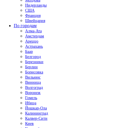
Молдова
Нидерланды
США
Франция
Швейцария
По городам
Алма-Ата
Амстердам
Ареццо
Астрахань
Баар
Белгород
Березники
Берлин
Борисовка
Вильнюс
Винница
Волгоград
Воронеж
Гомель
Ибица
Йошкар-Ола
Калининград
Калвер-Сити
Киев