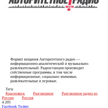
Формат вещания Авторитетного радио —
информационно-аналитический и музыкально-
развлекательный. Радиостанция производит
собственные программы, в том числе
информационные, социально значимые,
развлекательные и игровые.
Теги
Красноярск
Разговорное
Разговорное радио из
России
Россия
4 205
LinkedIn
Tumblr
Reddit
Вконтакте
Одноклассники
Skype
Messenger
Messenger
WhatsApp
Telegram
Viber
Line
Поделиться
Печатать
Facebook
Twitter