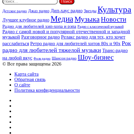
Найти:
Культура
Дип-хаус радио
Детское радио
Джаз радио
Звезды
Медиа
Музыка
Новости
Лучшее клубное радио
Радио для любителей хип-хопа и рэпа
Радио с классической музыкой
Радио с самой новой и популярной отечественной и западной
музыкой
Разговорное радио
Релакс радио для тех, кто хочет
Рок
расслабиться
Ретро радио для любителей хитов 80х и 90х
радио для любителей тяжелой музыки
Транс-радио
Шоу-бизнес
на любой вкус
Шансон радио
Фолк радио
© Все права защищены 2026
Карта сайта
Обратная связь
О сайте
Политика конфиденциальности
Facebook
Twitter
YouTube
vk.com
Одноклассники
Telegram
RSS