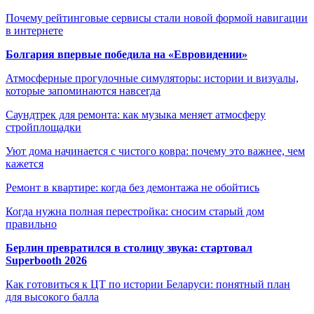
Почему рейтинговые сервисы стали новой формой навигации
в интернете
Болгария впервые победила на «Евровидении»
Атмосферные прогулочные симуляторы: истории и визуалы,
которые запоминаются навсегда
Саундтрек для ремонта: как музыка меняет атмосферу
стройплощадки
Уют дома начинается с чистого ковра: почему это важнее, чем
кажется
Ремонт в квартире: когда без демонтажа не обойтись
Когда нужна полная перестройка: сносим старый дом
правильно
Берлин превратился в столицу звука: стартовал
Superbooth 2026
Как готовиться к ЦТ по истории Беларуси: понятный план
для высокого балла