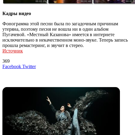
Кадры видео
Фонограмма этой песни была по загадочным причинам
утеряна, поэтому песня не вошла ни в один альбом
Пугачевой. «Местный Казанова» имеется в интернете
исключительно в некачественном моно-звуке. Теперь запись
прошла ремастеринг, и звучит в стерео.
Источник
369
LinkedIn
Tumblr
Reddit
Вконтакте
Одноклассники
Skype
Messenger
Messenger
WhatsApp
Telegram
Viber
Line
Поделиться
Печатать
Facebook
Twitter
через
электронную
Похожие радио
почту