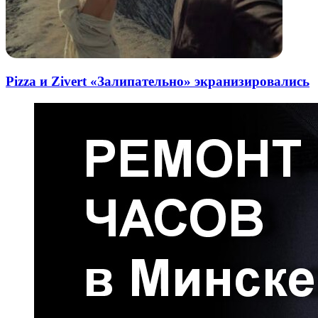
Pizza и Zivert «Залипательно» экранизировались