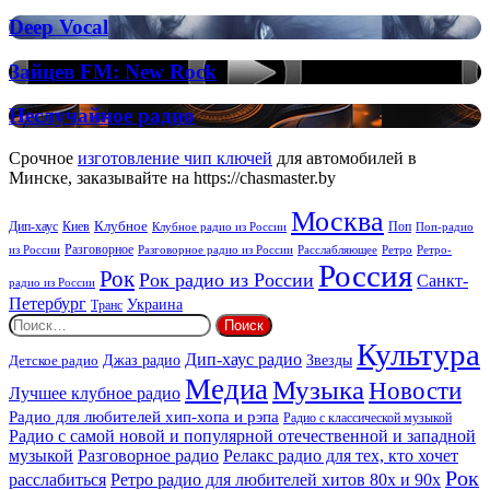
Deep
Deep
Deep Vocal
Vocal
Vocal
House
Зайцев
Зайцев FM: New Rock
FM:
New
Неслучайное
Неслучайное радио
Rock
радио
Срочное
изготовление чип ключей
для автомобилей в
Минске, заказывайте на https://chasmaster.by
Москва
Киев
Клубное
Дип-хаус
Поп
Поп-радио
Клубное радио из России
из России
Разговорное
Расслабляющее
Ретро
Разговорное радио из России
Ретро-
Россия
Рок
Рок радио из России
Санкт-
радио из России
Петербург
Украина
Транс
Найти:
Культура
Дип-хаус радио
Детское радио
Джаз радио
Звезды
Медиа
Музыка
Новости
Лучшее клубное радио
Радио для любителей хип-хопа и рэпа
Радио с классической музыкой
Радио с самой новой и популярной отечественной и западной
музыкой
Разговорное радио
Релакс радио для тех, кто хочет
Рок
расслабиться
Ретро радио для любителей хитов 80х и 90х