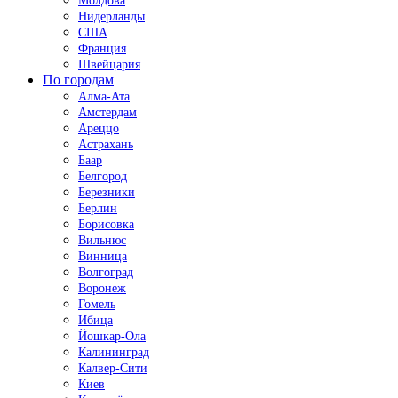
Молдова
Нидерланды
США
Франция
Швейцария
По городам
Алма-Ата
Амстердам
Ареццо
Астрахань
Баар
Белгород
Березники
Берлин
Борисовка
Вильнюс
Винница
Волгоград
Воронеж
Гомель
Ибица
Йошкар-Ола
Калининград
Калвер-Сити
Киев