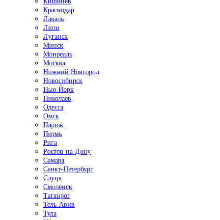
Кишинёв
Краснодар
Лаваль
Лион
Луганск
Минск
Монреаль
Москва
Нижний Новгород
Новосибирск
Нью-Йорк
Николаев
Одесса
Омск
Париж
Пермь
Рига
Ростов-на-Дону
Самара
Санкт-Петербург
Слуцк
Смоленск
Таганрог
Тель-Авив
Тула