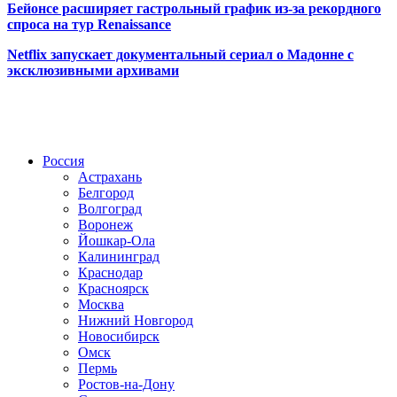
Бейонсе расширяет гастрольный график из-за рекордного
спроса на тур Renaissance
Netflix запускает документальный сериал о Мадонне с
эксклюзивными архивами
Радио по странам
Россия
Астрахань
Белгород
Волгоград
Воронеж
Йошкар-Ола
Калининград
Краснодар
Красноярск
Москва
Нижний Новгород
Новосибирск
Омск
Пермь
Ростов-на-Дону