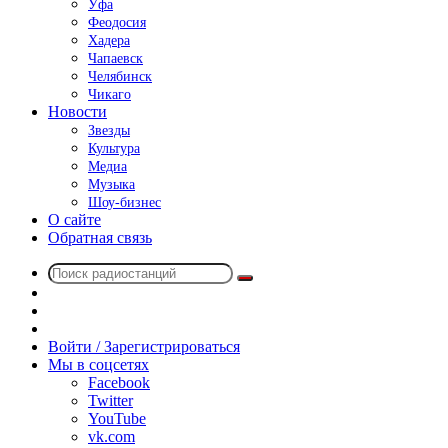
Уфа
Феодосия
Хадера
Чапаевск
Челябинск
Чикаго
Новости
Звезды
Культура
Медиа
Музыка
Шоу-бизнес
О сайте
Обратная связь
Поиск
Switch
радиостанций
skin
Sidebar
Случайное
радио
Войти / Зарегистрироваться
Мы в соцсетях
Facebook
Twitter
YouTube
vk.com