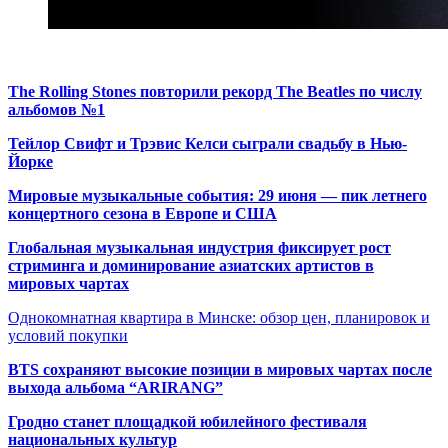
The Rolling Stones повторили рекорд The Beatles по числу
альбомов №1
Тейлор Свифт и Трэвис Келси сыграли свадьбу в Нью-
Йорке
Мировые музыкальные события: 29 июня — пик летнего
концертного сезона в Европе и США
Глобальная музыкальная индустрия фиксирует рост
стриминга и доминирование азиатских артистов в
мировых чартах
Однокомнатная квартира в Минске: обзор цен, планировок и
условий покупки
BTS сохраняют высокие позиции в мировых чартах после
выхода альбома “ARIRANG”
Гродно станет площадкой юбилейного фестиваля
национальных культур