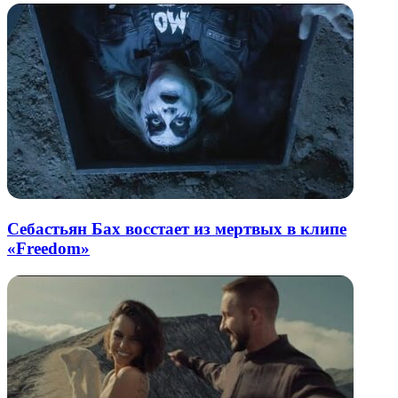
Себастьян Бах восстает из мертвых в клипе
«Freedom»