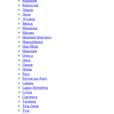
Кишинёв
Краснодар
Лаваль
Лион
Луганск
Минск
Монреаль
Москва
Нижний Новгород
Новосибирск
Нью-Йорк
Николаев
Одесса
Омск
Париж
Пермь
Рига
Ростов-на-Дону
Самара
Санкт-Петербург
Слуцк
Смоленск
Таганрог
Тель-Авив
Тула