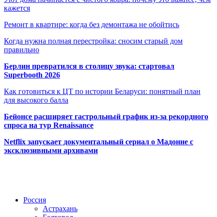
кажется
Ремонт в квартире: когда без демонтажа не обойтись
Когда нужна полная перестройка: сносим старый дом
правильно
Берлин превратился в столицу звука: стартовал
Superbooth 2026
Как готовиться к ЦТ по истории Беларуси: понятный план
для высокого балла
Бейонсе расширяет гастрольный график из-за рекордного
спроса на тур Renaissance
Netflix запускает документальный сериал о Мадонне с
эксклюзивными архивами
Радио по странам
Россия
Астрахань