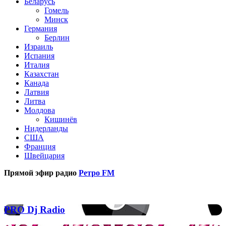
Беларусь
Гомель
Минск
Германия
Берлин
Израиль
Испания
Италия
Казахстан
Канада
Латвия
Литва
Молдова
Кишинёв
Нидерланды
США
Франция
Швейцария
Прямой эфир радио
Ретро FM
Популярные радиостанции
PRO
PRO Dj Radio
Dj