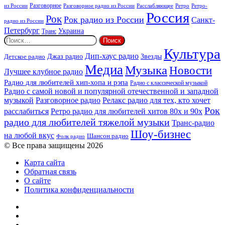
из России
Разговорное
Расслабляющее
Ретро
Разговорное радио из России
Ретро-
Россия
Рок
Рок радио из России
Санкт-
радио из России
Петербург
Украина
Транс
Найти:
Культура
Дип-хаус радио
Детское радио
Джаз радио
Звезды
Медиа
Музыка
Новости
Лучшее клубное радио
Радио для любителей хип-хопа и рэпа
Радио с классической музыкой
Радио с самой новой и популярной отечественной и западной
музыкой
Разговорное радио
Релакс радио для тех, кто хочет
Рок
расслабиться
Ретро радио для любителей хитов 80х и 90х
радио для любителей тяжелой музыки
Транс-радио
Шоу-бизнес
на любой вкус
Шансон радио
Фолк радио
© Все права защищены 2026
Карта сайта
Обратная связь
О сайте
Политика конфиденциальности
Facebook
Twitter
YouTube