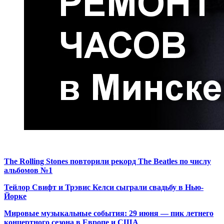
The Rolling Stones повторили рекорд The Beatles по числу
альбомов №1
Тейлор Свифт и Трэвис Келси сыграли свадьбу в Нью-
Йорке
Мировые музыкальные события: 29 июня — пик летнего
концертного сезона в Европе и США