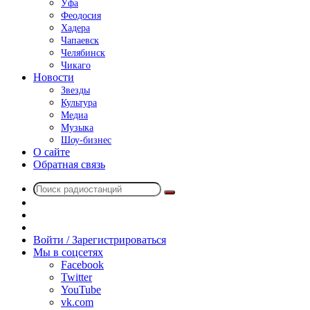
Уфа
Феодосия
Хадера
Чапаевск
Челябинск
Чикаго
Новости
Звезды
Культура
Медиа
Музыка
Шоу-бизнес
О сайте
Обратная связь
Поиск
Switch
радиостанций
skin
Sidebar
Случайное
радио
Войти / Зарегистрироваться
Мы в соцсетях
Facebook
Twitter
YouTube
vk.com