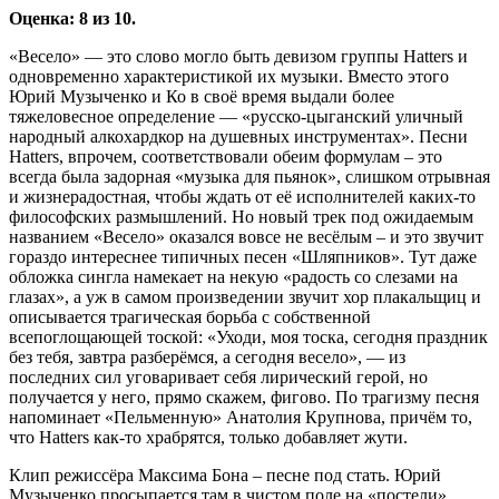
Оценка: 8 из 10.
«Весело» — это слово могло быть девизом группы Hatters и
одновременно характеристикой их музыки. Вместо этого
Юрий Музыченко и Ко в своё время выдали более
тяжеловесное определение — «русско-цыганский уличный
народный алкохардкор на душевных инструментах». Песни
Hatters, впрочем, соответствовали обеим формулам – это
всегда была задорная «музыка для пьянок», слишком отрывная
и жизнерадостная, чтобы ждать от её исполнителей каких-то
философских размышлений. Но новый трек под ожидаемым
названием «Весело» оказался вовсе не весёлым – и это звучит
гораздо интереснее типичных песен «Шляпников». Тут даже
обложка сингла намекает на некую «радость со слезами на
глазах», а уж в самом произведении звучит хор плакальщиц и
описывается трагическая борьба с собственной
всепоглощающей тоской: «Уходи, моя тоска, сегодня праздник
без тебя, завтра разберёмся, а сегодня весело», — из
последних сил уговаривает себя лирический герой, но
получается у него, прямо скажем, фигово. По трагизму песня
напоминает «Пельменную» Анатолия Крупнова, причём то,
что Hatters как-то храбрятся, только добавляет жути.
Клип режиссёра Максима Бона – песне под стать. Юрий
Музыченко просыпается там в чистом поле на «постели»,