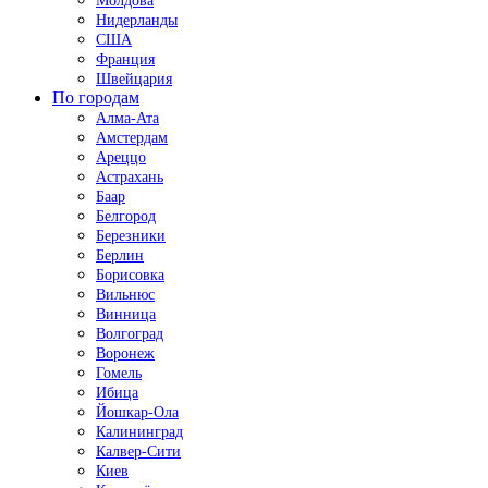
Молдова
Нидерланды
США
Франция
Швейцария
По городам
Алма-Ата
Амстердам
Ареццо
Астрахань
Баар
Белгород
Березники
Берлин
Борисовка
Вильнюс
Винница
Волгоград
Воронеж
Гомель
Ибица
Йошкар-Ола
Калининград
Калвер-Сити
Киев