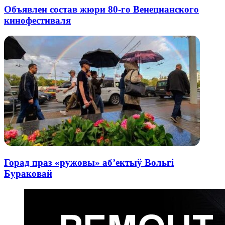
Объявлен состав жюри 80-го Венецианского
кинофестиваля
Горад праз «ружовы» аб’ектыў Вольгі
Бураковай