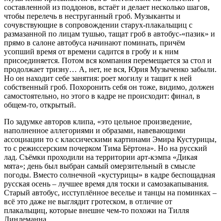
составленной из поддонов, встаёт и делает несколько шагов,
чтобы перелечь в неструганный гроб. Музыканты и
сочувствующие в сопровождении старух-плакальщиц с
размазанной по лицам тушью, тащат гроб в автобус-«пазик» и
прямо в салоне автобуса начинают поминать, причём
усопший время от времени садится в гробу и к ним
присоединяется. Потом вся компания перемещается за стол и
продолжает тризну… А, нет, не вся, Юрия Музыченко забыли.
Но он находит себе занятия: роет могилу и тащит к ней
собственный гроб. Похоронить себя он тоже, видимо, должен
самостоятельно, но этого в кадре не происходит: финал, в
общем-то, открытый.
По задумке авторов клипа, «это цельное произведение,
наполненное аллегориями и образами, навевающими
ассоциации то с классическими картинами Эмира Кустурицы,
то с режиссерским почерком Тима Бёртона». Но на русский
лад. Съёмки проходили на территории арт-кэмпа «Дикая
мята»; день был выбран самый омерзительный в смысле
погоды. Вместо солнечной «кустурицы» в кадре беспощадная
русская осень – лучшее время для тоски и самозакапывания.
Старый автобус, исступлённое веселье и танцы на поминках –
всё это даже не выглядит гротеском, в отличие от
плакальщиц, которые внешне чем-то похожи на Тилля
Линдеманна.