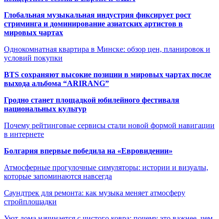
Глобальная музыкальная индустрия фиксирует рост
стриминга и доминирование азиатских артистов в
мировых чартах
Однокомнатная квартира в Минске: обзор цен, планировок и
условий покупки
BTS сохраняют высокие позиции в мировых чартах после
выхода альбома “ARIRANG”
Гродно станет площадкой юбилейного фестиваля
национальных культур
Почему рейтинговые сервисы стали новой формой навигации
в интернете
Болгария впервые победила на «Евровидении»
Атмосферные прогулочные симуляторы: истории и визуалы,
которые запоминаются навсегда
Саундтрек для ремонта: как музыка меняет атмосферу
стройплощадки
Уют дома начинается с чистого ковра: почему это важнее, чем