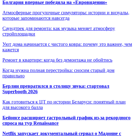
Болгария впервые победила на «Евровидении»
Атмосферные прогулочные симуляторы: истории и визуалы,
которые запоминаются навсегда
Саундтрек для ремонта: как музыка меняет атмосферу
стройплощадки
Уют дома начинается с чистого ковра: почему это важнее, чем
кажется
Ремонт в квартире: когда без демонтажа не обойтись
Когда нужна полная перестройка: сносим старый дом
правильно
Берлин превратился в столицу звука: стартовал
Superbooth 2026
Как готовиться к ЦТ по истории Беларуси: понятный план
для высокого балла
Бейонсе расширяет гастрольный график из-за рекордного
спроса на тур Renaissance
Netflix запускает документальный сериал о Мадонне с