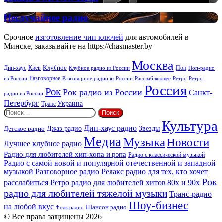
FM:
New
Неслучайное
Неслучайное радио
Rock
радио
Срочное
изготовление чип ключей
для автомобилей в
Минске, заказывайте на https://chasmaster.by
Москва
Киев
Клубное
Дип-хаус
Поп
Поп-радио
Клубное радио из России
из России
Разговорное
Расслабляющее
Ретро
Разговорное радио из России
Ретро-
Россия
Рок
Рок радио из России
Санкт-
радио из России
Петербург
Украина
Транс
Найти:
Культура
Дип-хаус радио
Детское радио
Джаз радио
Звезды
Медиа
Музыка
Новости
Лучшее клубное радио
Радио для любителей хип-хопа и рэпа
Радио с классической музыкой
Радио с самой новой и популярной отечественной и западной
музыкой
Разговорное радио
Релакс радио для тех, кто хочет
Рок
расслабиться
Ретро радио для любителей хитов 80х и 90х
радио для любителей тяжелой музыки
Транс-радио
Шоу-бизнес
на любой вкус
Шансон радио
Фолк радио
© Все права защищены 2026