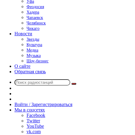
Уфа
Феодосия
Хадера
Чапаевск
Челябинск
Чикаго
Новости
Звезды
Культура
Медиа
Музыка
Шоу-бизнес
О сайте
Обратная связь
Поиск
Switch
радиостанций
skin
Sidebar
Случайное
радио
Войти / Зарегистрироваться
Мы в соцсетях
Facebook
Twitter
YouTube
vk.com