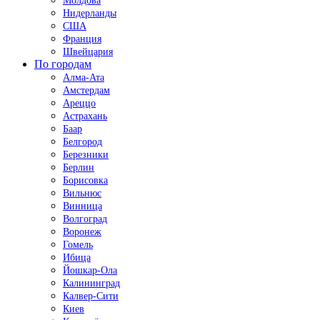
Молдова
Нидерланды
США
Франция
Швейцария
По городам
Алма-Ата
Амстердам
Ареццо
Астрахань
Баар
Белгород
Березники
Берлин
Борисовка
Вильнюс
Винница
Волгоград
Воронеж
Гомель
Ибица
Йошкар-Ола
Калининград
Калвер-Сити
Киев