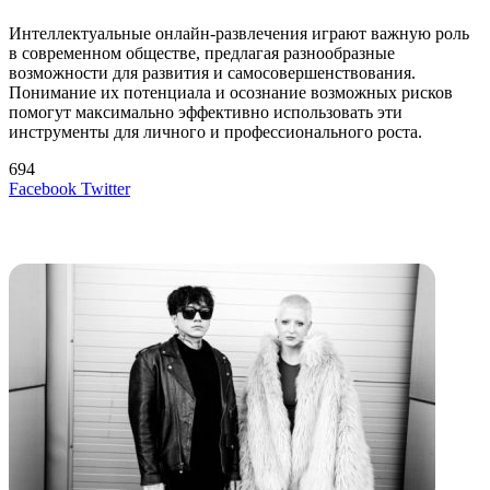
Интеллектуальные онлайн-развлечения играют важную роль
в современном обществе, предлагая разнообразные
возможности для развития и самосовершенствования.
Понимание их потенциала и осознание возможных рисков
помогут максимально эффективно использовать эти
инструменты для личного и профессионального роста.
694
LinkedIn
Tumblr
Reddit
Вконтакте
Одноклассники
Skype
Messenger
Messenger
WhatsApp
Telegram
Viber
Line
Поделиться
Печатать
Facebook
Twitter
через
электронную
Похожие радио
почту