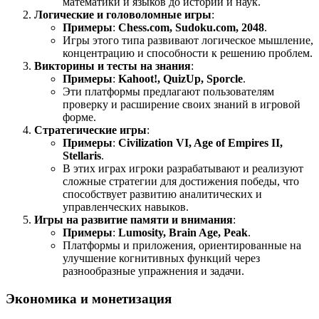
математики и языков до истории и наук.
Логические и головоломные игры
:
Примеры
:
Chess.com, Sudoku.com, 2048
.
Игры этого типа развивают логическое мышление,
концентрацию и способности к решению проблем.
Викторины и тесты на знания
:
Примеры
:
Kahoot!, QuizUp, Sporcle
.
Эти платформы предлагают пользователям
проверку и расширение своих знаний в игровой
форме.
Стратегические игры
:
Примеры
:
Civilization VI, Age of Empires II,
Stellaris
.
В этих играх игроки разрабатывают и реализуют
сложные стратегии для достижения победы, что
способствует развитию аналитических и
управленческих навыков.
Игры на развитие памяти и внимания
:
Примеры
:
Lumosity, Brain Age, Peak
.
Платформы и приложения, ориентированные на
улучшение когнитивных функций через
разнообразные упражнения и задачи.
Экономика и монетизация