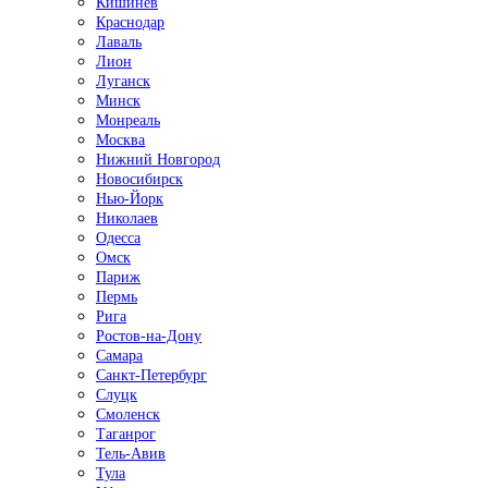
Кишинёв
Краснодар
Лаваль
Лион
Луганск
Минск
Монреаль
Москва
Нижний Новгород
Новосибирск
Нью-Йорк
Николаев
Одесса
Омск
Париж
Пермь
Рига
Ростов-на-Дону
Самара
Санкт-Петербург
Слуцк
Смоленск
Таганрог
Тель-Авив
Тула