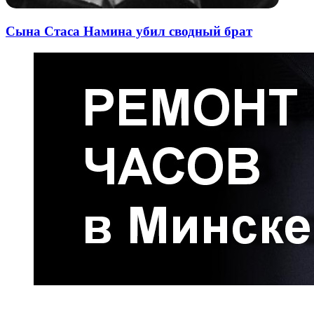
Сына Стаса Намина убил сводный брат