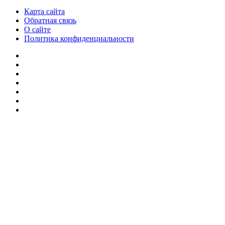
Карта сайта
Обратная связь
О сайте
Политика конфиденциальности
Facebook
Twitter
YouTube
vk.com
Одноклассники
Telegram
RSS
Кнопка
«Наверх»