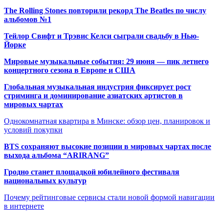
The Rolling Stones повторили рекорд The Beatles по числу
альбомов №1
Тейлор Свифт и Трэвис Келси сыграли свадьбу в Нью-
Йорке
Мировые музыкальные события: 29 июня — пик летнего
концертного сезона в Европе и США
Глобальная музыкальная индустрия фиксирует рост
стриминга и доминирование азиатских артистов в
мировых чартах
Однокомнатная квартира в Минске: обзор цен, планировок и
условий покупки
BTS сохраняют высокие позиции в мировых чартах после
выхода альбома “ARIRANG”
Гродно станет площадкой юбилейного фестиваля
национальных культур
Почему рейтинговые сервисы стали новой формой навигации
в интернете