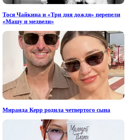
Тося Чайкина и «Три дня дождя» перепели
«Машу и медведи»
Миранда Керр родила четвертого сына